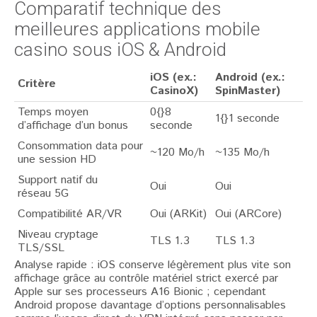
Comparatif technique des
meilleures applications mobile
casino sous iOS & Android
iOS (ex.:
Android (ex.:
Critère
CasinoX)
SpinMaster)
Temps moyen
0{​}8
1{​}1 seconde
d’affichage d’un bonus
seconde
Consommation data pour
~120 Mo/h
~135 Mo/h
une session HD
Support natif du
Oui
Oui
réseau 5G
Compatibilité AR/VR
Oui (ARKit)
Oui (ARCore)
Niveau cryptage
TLS 1.3
TLS 1.3
TLS/SSL
Analyse rapide : iOS conserve légèrement plus vite son
affichage grâce au contrôle matériel strict exercé par
Apple sur ses processeurs A16 Bionic ; cependant
Android propose davantage d’options personnalisables