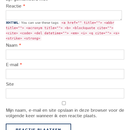
Reactie
*
XHTML:
You can use these tags:
<a href="" title=""> <abbr
title=""> <acronym title=""> <b> <blockquote cite="">
<cite> <code> <del datetime=""> <em> <i> <q cite=""> <s>
<strike> <strong>
Naam
*
E-mail
*
Site
Mijn naam, e-mail en site opslaan in deze browser voor de
volgende keer wanneer ik een reactie plaats.