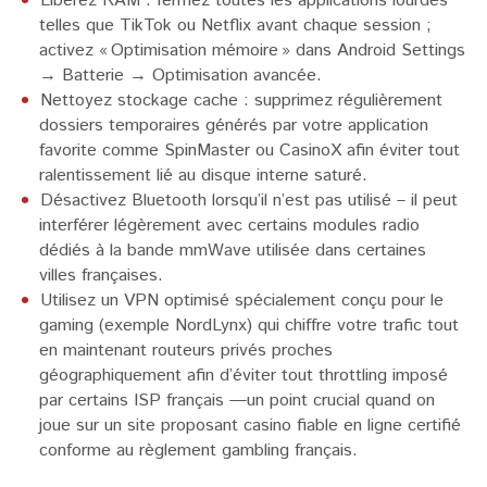
Libérez RAM : fermez toutes les applications lourdes
telles que TikTok ou Netflix avant chaque session ;
activez « Optimisation mémoire » dans Android Settings
→ Batterie → Optimisation avancée.
Nettoyez stockage cache : supprimez régulièrement
dossiers temporaires générés par votre application
favorite comme SpinMaster ou CasinoX afin éviter tout
ralentissement lié au disque interne saturé.
Désactivez Bluetooth lorsqu’il n’est pas utilisé – il peut
interférer légèrement avec certains modules radio
dédiés à la bande mmWave utilisée dans certaines
villes françaises.
Utilisez un VPN optimisé spécialement conçu pour le
gaming (exemple NordLynx) qui chiffre votre trafic tout
en maintenant routeurs privés proches
géographiquement afin d’éviter tout throttling imposé
par certains ISP français —un point crucial quand on
joue sur un site proposant casino fiable en ligne certifié
conforme au règlement gambling français.