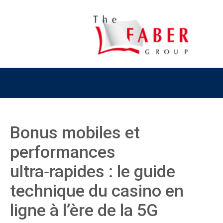
Bonus mobiles et
performances
ultra‑rapides : le guide
technique du casino en
ligne à l’ère de la 5G