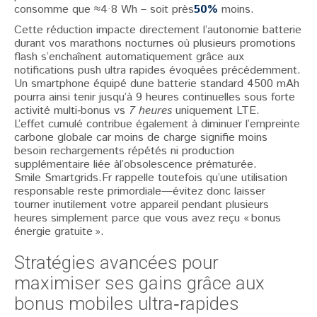
consomme que ≈4·8 Wh – soit près
50%
moins.
Cette réduction impacte directement l’autonomie batterie
durant vos marathons nocturnes où plusieurs promotions
flash s’enchaînent automatiquement grâce aux
notifications push ultra rapides évoquées précédemment.
Un smartphone équipé dune batterie standard 4500 mAh
pourra ainsi tenir jusqu’à 9 heures continuelles sous forte
activité multi‐bonus vs
7 heures
uniquement LTE.
L’effet cumulé contribue également à diminuer l’empreinte
carbone globale car moins de charge signifie moins
besoin rechargements répétés ni production
supplémentaire liée àl’obsolescence prématurée.
Smile Smartgrids.Fr rappelle toutefois qu’une utilisation
responsable reste primordiale—évitez donc laisser
tourner inutilement votre appareil pendant plusieurs
heures simplement parce que vous avez reçu « bonus
énergie gratuite ».
Stratégies avancées pour
maximiser ses gains grâce aux
bonus mobiles ultra‑rapides