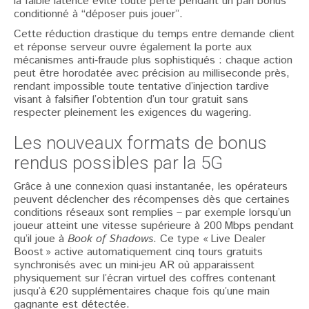
la faible latence évite toute perte pendant un pari bonus
conditionné à “déposer puis jouer”.
Cette réduction drastique du temps entre demande client
et réponse serveur ouvre également la porte aux
mécanismes anti‑fraude plus sophistiqués : chaque action
peut être horodatée avec précision au milliseconde près,
rendant impossible toute tentative d’injection tardive
visant à falsifier l’obtention d’un tour gratuit sans
respecter pleinement les exigences du wagering.
Les nouveaux formats de bonus
rendus possibles par la 5G
Grâce à une connexion quasi instantanée, les opérateurs
peuvent déclencher des récompenses dès que certaines
conditions réseaux sont remplies – par exemple lorsqu’un
joueur atteint une vitesse supérieure à 200 Mbps pendant
qu’il joue à
Book of Shadows
. Ce type « Live Dealer
Boost » active automatiquement cinq tours gratuits
synchronisés avec un mini‑jeu AR où apparaissent
physiquement sur l’écran virtuel des coffres contenant
jusqu’à €20 supplémentaires chaque fois qu’une main
gagnante est détectée.