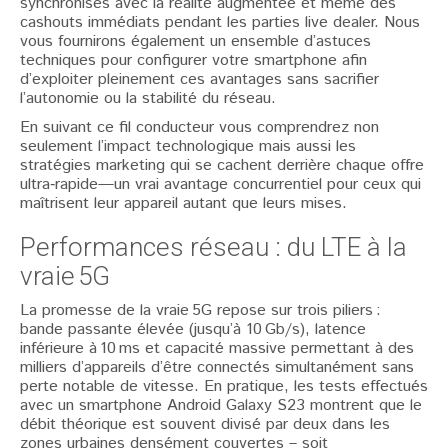
synchronisés avec la réalité augmentée et même des
cashouts immédiats pendant les parties live dealer. Nous
vous fournirons également un ensemble d’astuces
techniques pour configurer votre smartphone afin
d’exploiter pleinement ces avantages sans sacrifier
l’autonomie ou la stabilité du réseau.
En suivant ce fil conducteur vous comprendrez non
seulement l’impact technologique mais aussi les
stratégies marketing qui se cachent derrière chaque offre
ultra‑rapide—un vrai avantage concurrentiel pour ceux qui
maîtrisent leur appareil autant que leurs mises.
Performances réseau : du LTE à la
vraie 5G
La promesse de la vraie 5G repose sur trois piliers :
bande passante élevée (jusqu’à 10 Gb/s), latence
inférieure à 10 ms et capacité massive permettant à des
milliers d’appareils d’être connectés simultanément sans
perte notable de vitesse. En pratique, les tests effectués
avec un smartphone Android Galaxy S23 montrent que le
débit théorique est souvent divisé par deux dans les
zones urbaines densément couvertes – soit