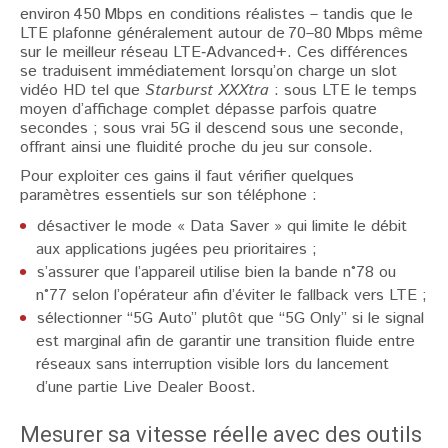
environ 450 Mbps en conditions réalistes – tandis que le
LTE plafonne généralement autour de 70–80 Mbps même
sur le meilleur réseau LTE‑Advanced+. Ces différences
se traduisent immédiatement lorsqu’on charge un slot
vidéo HD tel que
Starburst XXXtra
: sous LTE le temps
moyen d’affichage complet dépasse parfois quatre
secondes ; sous vrai 5G il descend sous une seconde,
offrant ainsi une fluidité proche du jeu sur console.
Pour exploiter ces gains il faut vérifier quelques
paramètres essentiels sur son téléphone :
désactiver le mode « Data Saver » qui limite le débit
aux applications jugées peu prioritaires ;
s’assurer que l’appareil utilise bien la bande n°78 ou
n°77 selon l’opérateur afin d’éviter le fallback vers LTE ;
sélectionner “5G Auto” plutôt que “5G Only” si le signal
est marginal afin de garantir une transition fluide entre
réseaux sans interruption visible lors du lancement
d’une partie Live Dealer Boost.
Mesurer sa vitesse réelle avec des outils