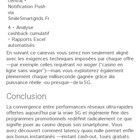
central •
Notification Push
via
SmileSmartgrids.Fr
4 • Analyse
cashback cumulatif
• Rapports Excel
automatisés
En suivant ce canevas vous serez non seulement aligné
avec les exigences techniques imposées par chaque offre
—par exemple celles requérant
no wager
(“casino en
ligne sans wager”)—mais vous exploiterez également
pleinement chaque milliseconde gagnée grâce àla
puissance réelle ‑ou presque − de la 5 G.
Conclusion
La convergence entre performances réseaux ultra‑rapides
offertes aujourd’hui par la vraie 5G et ingénierie fine des
programmes promotionnels redéfinit radicalement ce que
signifie jouer au casino depuis son smartphone.​ Vous
avez découvert comment latency quasi nulle permet enfin
aux bonus instantanés —instant cash‑out, tours gratuits