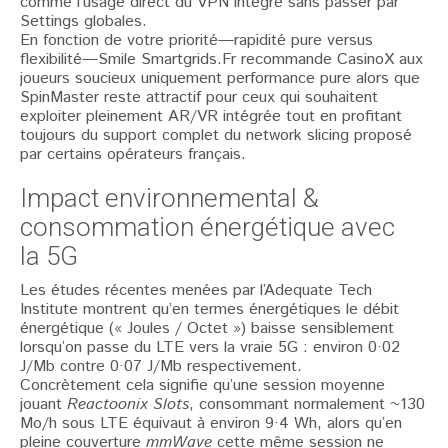
comme l’usage direct du VPN intégré sans passer par
Settings globales.
En fonction de votre priorité—rapidité pure versus
flexibilité—Smile Smartgrids.Fr recommande CasinoX aux
joueurs soucieux uniquement performance pure alors que
SpinMaster reste attractif pour ceux qui souhaitent
exploiter pleinement AR/VR intégrée tout en profitant
toujours du support complet du network slicing proposé
par certains opérateurs français.
Impact environnemental &
consommation énergétique avec
la 5G
Les études récentes menées par l’Adequate Tech
Institute montrent qu’en termes énergétiques le débit
énergétique (« Joules / Octet ») baisse sensiblement
lorsqu’on passe du LTE vers la vraie 5G : environ 0·02
J/Mb contre 0·07 J/Mb respectivement.
Concrètement cela signifie qu’une session moyenne
jouant
Reactoonix Slots
, consommant normalement ~130
Mo/h sous LTE équivaut à environ 9·4 Wh, alors qu’en
pleine couverture
mmWave
cette même session ne