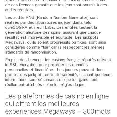
stricte mais encore reconnue). Un casino affichant l’une
de ces licences garantit que les jeux sont soumis à des
audits réguliers.
Les audits RNG (Random Number Generator) sont
réalisés par des laboratoires indépendants tels
qu’eCOGRA et iTech Labs. Ces entités testent la
génération aléatoire des spins, assurant que chaque
résultat est imprévisible et équitable. Les jackpots
Megaways, qu’ils soient progressifs ou fixes, sont ainsi
considérés comme “fair” car ils respectent les mêmes
standards de randomisation.
En plus des licences, les casinos français réputés utilisent
le SSL encryption pour protéger les données
personnelles et financières. Les joueurs peuvent donc
profiter des jackpots en toute sérénité, sachant que leurs
informations sont sécurisées et que les gains sont
réellement attribués selon les règles du jeu.
Les plateformes de casino en ligne
qui offrent les meilleures
expériences Megaways – 300 mots