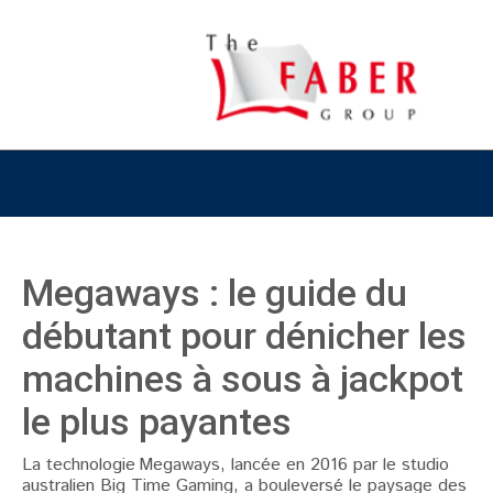
Megaways : le guide du
débutant pour dénicher les
machines à sous à jackpot
le plus payantes
La technologie Megaways, lancée en 2016 par le studio
australien Big Time Gaming, a bouleversé le paysage des