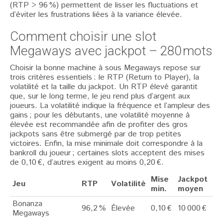
(RTP > 96 %) permettent de lisser les fluctuations et
d’éviter les frustrations liées à la variance élevée.
Comment choisir une slot
Megaways avec jackpot – 280 mots
Choisir la bonne machine à sous Megaways repose sur
trois critères essentiels : le RTP (Return to Player), la
volatilité et la taille du jackpot. Un RTP élevé garantit
que, sur le long terme, le jeu rend plus d’argent aux
joueurs. La volatilité indique la fréquence et l’ampleur des
gains ; pour les débutants, une volatilité moyenne à
élevée est recommandée afin de profiter des gros
jackpots sans être submergé par de trop petites
victoires. Enfin, la mise minimale doit correspondre à la
bankroll du joueur ; certaines slots acceptent des mises
de 0,10 €, d’autres exigent au moins 0,20 €.
Mise
Jackpot
Jeu
RTP
Volatilité
min.
moyen
Bonanza
96,2 %
Élevée
0,10 €
10 000 €
Megaways