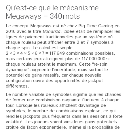
Qu’est‑ce que le mécanisme
Megaways – 340 mots
Le concept Megaways est né chez Big Time Gaming en
2016 avec le titre
Bonanza
. L’idée était de remplacer les
lignes de paiement traditionnelles par un système où
chaque rouleau peut afficher entre 2 et 7 symboles à
chaque spin. Le calcul est simple :
2 × 3 × 4 × 5 × 6 × 7 = 117 649 combinaisons possibles,
mais certains jeux atteignent plus de 117 000 000 si
chaque rouleau atteint le maximum. Cette “re‑spin
dynamique” augmente l’incertitude, mais surtout le
potentiel de gains massifs, car chaque nouvelle
configuration ouvre des opportunités de jackpot
différentes.
Le nombre variable de symboles signifie que les chances
de former une combinaison gagnante fluctuent à chaque
tour. Lorsque les rouleaux affichent davantage de
symboles, le nombre de combinaisons explose, ce qui
rend les jackpots plus fréquents dans les sessions à forte
volatilité. Les joueurs voient ainsi leurs gains potentiels
croître de façon exponentielle, même si la probabilité de