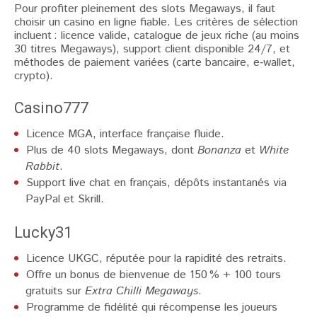
Pour profiter pleinement des slots Megaways, il faut
choisir un casino en ligne fiable. Les critères de sélection
incluent : licence valide, catalogue de jeux riche (au moins
30 titres Megaways), support client disponible 24/7, et
méthodes de paiement variées (carte bancaire, e‑wallet,
crypto).
Casino777
Licence MGA, interface française fluide.
Plus de 40 slots Megaways, dont
Bonanza
et
White
Rabbit
.
Support live chat en français, dépôts instantanés via
PayPal et Skrill.
Lucky31
Licence UKGC, réputée pour la rapidité des retraits.
Offre un bonus de bienvenue de 150 % + 100 tours
gratuits sur
Extra Chilli Megaways
.
Programme de fidélité qui récompense les joueurs