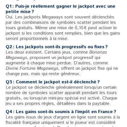
Q1 : Puis‑je réellement gagner le jackpot avec une
petite mise ?
Oui. Les jackpots Megaways sont souvent déclenchés
par des combinaisons de symboles scatter pendant les
tours gratuits. Même une mise de 0,10 € peut activer le
jackpot si les conditions sont remplies, bien que les gains
seront proportionnels à la mise.
Q2 : Les jackpots sont‑ils progressifs ou fixes ?
Les deux existent. Certains jeux, comme
Bonanza
Megaways
, proposent un jackpot progressif qui
augmente à chaque mise perdue. D’autres, comme
Divine Fortune Megaways
, offrent un jackpot fixe qui ne
change pas, mais qui reste généreux.
Q3 : Comment le jackpot est‑il déclenché ?
Le jackpot se déclenche généralement lorsqu’un certain
nombre de symboles scatter apparaît pendant les tours
gratuits, ou lorsqu’un mini‑jeu spécial est activé. Chaque
jeu a ses propres règles, détaillées dans la paytable.
Q4 : Les gains sont‑ils soumis à l’impôt en France ?
Les gains issus de jeux d’argent en ligne sont soumis à la
fiscalité française uniquement si le joueur est considéré