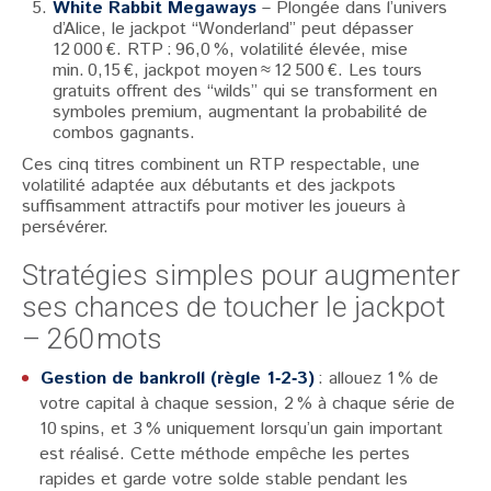
White Rabbit Megaways
– Plongée dans l’univers
d’Alice, le jackpot “Wonderland” peut dépasser
12 000 €. RTP : 96,0 %, volatilité élevée, mise
min. 0,15 €, jackpot moyen ≈ 12 500 €. Les tours
gratuits offrent des “wilds” qui se transforment en
symboles premium, augmentant la probabilité de
combos gagnants.
Ces cinq titres combinent un RTP respectable, une
volatilité adaptée aux débutants et des jackpots
suffisamment attractifs pour motiver les joueurs à
persévérer.
Stratégies simples pour augmenter
ses chances de toucher le jackpot
– 260 mots
Gestion de bankroll (règle 1‑2‑3)
: allouez 1 % de
votre capital à chaque session, 2 % à chaque série de
10 spins, et 3 % uniquement lorsqu’un gain important
est réalisé. Cette méthode empêche les pertes
rapides et garde votre solde stable pendant les