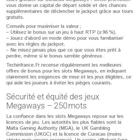
vous donne un capital de départ solide et des chances
supplémentaires de déclencher le jackpot grâce aux tours
gratuits.
Conseils pour maximiser la valeur :
– Utilisez le bonus sur un jeu à haut RTP (≥ 96 %).
– Jouez d’abord en mode démo pour vous familiariser
avec les règles du jackpot.
– Ne misez jamais plus que ce que vous êtes prêt à
perdre, même si le bonus semble généreux.
Techinfrance.Fr recense régulièrement les meilleures
offres de bonus pour les slots Megaways, en indiquant
clairement les exigences de mise et les jeux éligibles, ce
qui aide les joueurs à éviter les pièges courants.
Sécurité et équité des jeux
Megaways – 250 mots
La confiance dans les slots Megaways repose sur les
licences de jeu. Les autorités les plus fiables sont la
Malta Gaming Authority (MGA), le UK Gambling
Commission (UKGC) et la licence de Curacao (moins