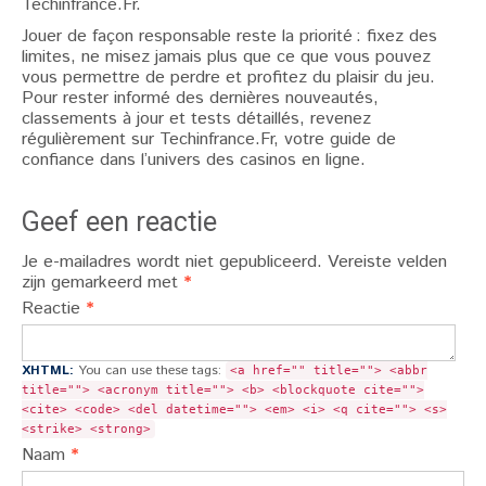
Techinfrance.Fr.
Jouer de façon responsable reste la priorité : fixez des
limites, ne misez jamais plus que ce que vous pouvez
vous permettre de perdre et profitez du plaisir du jeu.
Pour rester informé des dernières nouveautés,
classements à jour et tests détaillés, revenez
régulièrement sur Techinfrance.Fr, votre guide de
confiance dans l’univers des casinos en ligne.
Geef een reactie
Je e-mailadres wordt niet gepubliceerd.
Vereiste velden
zijn gemarkeerd met
*
Reactie
*
XHTML:
You can use these tags:
<a href="" title=""> <abbr
title=""> <acronym title=""> <b> <blockquote cite="">
<cite> <code> <del datetime=""> <em> <i> <q cite=""> <s>
<strike> <strong>
Naam
*