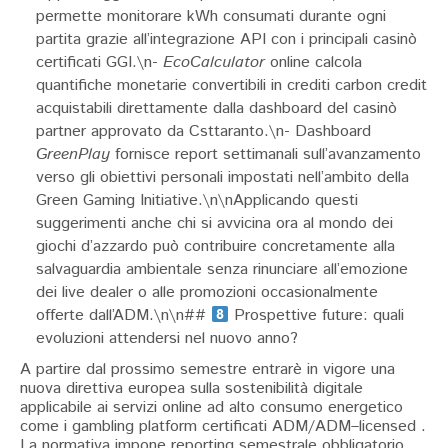
permette monitorare kWh consumati durante ogni
partita grazie all’integrazione API con i principali casinò
certificati GGI.\n-
EcoCalculator
online calcola
quantifiche monetarie convertibili in crediti carbon credit
acquistabili direttamente dalla dashboard del casinò
partner approvato da Csttaranto.\n- Dashboard
GreenPlay
fornisce report settimanali sull’avanzamento
verso gli obiettivi personali impostati nell’ambito della
Green Gaming Initiative.\n\nApplicando questi
suggerimenti anche chi si avvicina ora al mondo dei
giochi d’azzardo può contribuire concretamente alla
salvaguardia ambientale senza rinunciare all’emozione
dei live dealer o alle promozioni occasionalmente
offerte dall’ADM.\n\n##
Prospettive future: quali
evoluzioni attendersi nel nuovo anno?
A partire dal prossimo semestre entrarè in vigore una
nuova direttiva europea sulla sostenibilità digitale
applicabile ai servizi online ad alto consumo energetico
come i gambling platform certificati ADM/ADM–licensed .
La normativa impone reporting semestrale obbligatorio