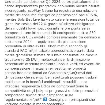
Uno studio condotto nel Q2 2024 su tre piattaforme che
hanno implementato programmi eco‑bonus mostra risultati
incoraggianti: EcoPlay Casino ha registrato una riduzione
media del consumo energetico per sessione pari al 15 %,
mentre SolarBet Live ha visto calare le emissioni totali del
gioco live casino del 22 % grazie all’utilizzo obbligatorio
della modalità low‑impact durante le ore punta serali
europee. In termini numerici ciò corrisponde a circa 350
tonnellate di CO₂ evitate complessivamente tra gennaio e
settembre 2024 — equivalenti alla piantumazione
preventiva di oltre 12 000 alberi maturi secondo gli
standard FAO.\n\nIl calcolo approssimativo parte dalla
media giornaliera stimata de​lli kWh consumati da ciascun
giocatore (0·25 kWh) moltiplicata per la diminuzione
percentuale ottenuta mediante i bon​​us verdi ed eventuale
compensazione finanziaria reinvestita nei progetti
carbon‑free selezionati da Csttaranto.\n\nQuesti dati
dimostrano che incentivi ben strutturati possono tradursi
rapidamente in benefici ambientali misurabili senza
intaccare l’esperienza ludica né comprometterne la
competitività degli jackpot progressivi o delle promozioni
temporanee tipiche delle campagne ADM
regolamentate.\n\n##
Consigli per i principianti che
vogliono giocare in modo sostenibile