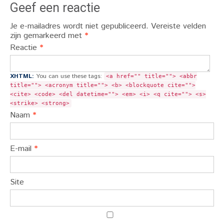
Geef een reactie
Je e-mailadres wordt niet gepubliceerd.
Vereiste velden
zijn gemarkeerd met
*
Reactie
*
XHTML:
You can use these tags:
<a href="" title=""> <abbr
title=""> <acronym title=""> <b> <blockquote cite="">
<cite> <code> <del datetime=""> <em> <i> <q cite=""> <s>
<strike> <strong>
Naam
*
E-mail
*
Site