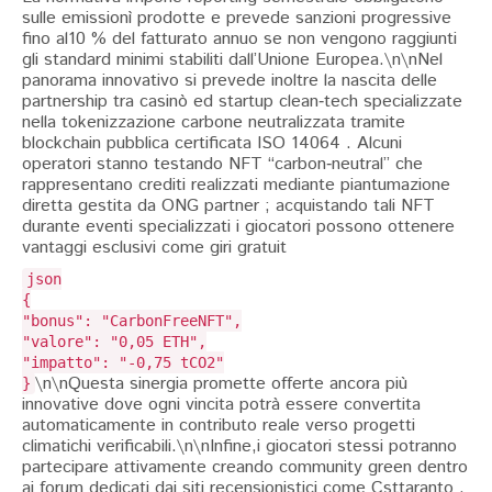
sulle emissionì prodotte e prevede sanzioni progressive
fino al​10 % del fatturato annuo se non vengono raggiunti
gli standard minimi stabiliti dall’Unione Europea.\n\nNel
panorama innovativo si prevede inoltre la nascita de​lle
partnership tra casinò ed startup clean‑tech specializzate
nella tokenizzazione carbone neutralizzata tramite
blockchain pubblica certificata ISO 14064 . Alcuni
operatori stanno testando NFT “carbon‑neutral” che
rappresentano crediti realizzati mediante piantumazione
diretta gestita da ONG partner ; acquistando tali NFT
durante eventi specializzati i giocatori possono ottenere
vantaggi esclusivi come giri gratuit
json
{
"bonus": "CarbonFreeNFT",
"valore": "0,05 ETH",
"impatto": "-0,75 tCO2"
\n\nQuesta sinergia promette offerte ancora più
}
innovative dove ogni vincita potrà essere convertita
automaticamente in contributo reale verso progetti
climatichi verificabili.\n\nInfine,i giocatori stessi potranno
partecipare attivamente creando community green dentro
ai forum dedicati dai siti recensionistici come Csttaranto ,