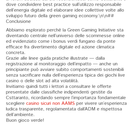
dove condividere best practice sull’utilizzo responsabile
dell’energia digitale ed elaborare idee collettive volte allo
sviluppo futuro della green gaming economy.\n\n##
Conclusione
Abbiamo esplorato perché la Green Gaming Initiative sta
diventando centrale nell’universo delle scommesse online
ed evidenziato come i bonus verdi fungano da ponte
efficace fra divertimento digitale ed azione climatica
concreta.
Grazie alle linee guida pratiche illustrate — dalla
registrazione al monitoraggio dell’impatto — anche un
principiante può avviare subito comportamenti sostenibili
senza sacrificare nulla dell’esperienza tipica dei giochi live
casino o delle slot ad alta volatilità.
Invitiamo quindi tutti i lettori a consultare le offerte
presentate dalle classifiche indipendenti gestite da
Csttaranto, ricordando sempre l’importanza fondamentale
scegliere
casino sicuri non AAMS
per vivere un’esperienza
ludica trasparente, regolamentata dall’ADM e rispettosa
dell’ambiente.
Buon gioco verde!