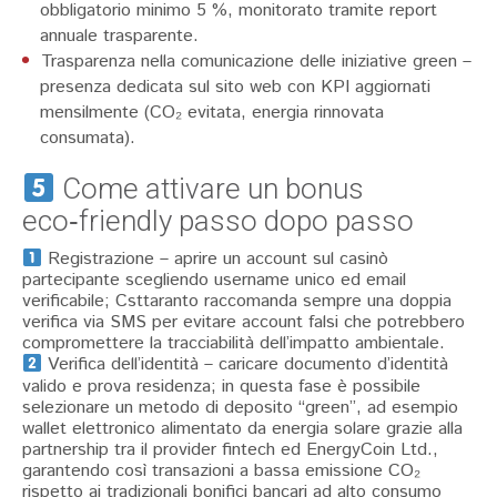
obbligatorio minimo 5 %, monitorato tramite report
annuale trasparente.
Trasparenza nella comunicazione delle iniziative green –
presenza dedicata sul sito web con KPI aggiornati
mensilmente (CO₂ evitata, energia rinnovata
consumata).
Come attivare un bonus
eco‑friendly passo dopo passo
Registrazione – aprire un account sul casinò
partecipante scegliendo username unico ed email
verificabile; Csttaranto raccomanda sempre una doppia
verifica via SMS per evitare account falsi che potrebbero
compromettere la tracciabilità dell’impatto ambientale.
Verifica dell’identità – caricare documento d’identità
valido e prova residenza; in questa fase è possibile
selezionare un metodo di deposito “green”, ad esempio
wallet elettronico alimentato da energia solare grazie alla
partnership tra il provider fintech ed EnergyCoin Ltd.,
garantendo così transazioni a bassa emissione CO₂
rispetto ai tradizionali bonifici bancari ad alto consumo