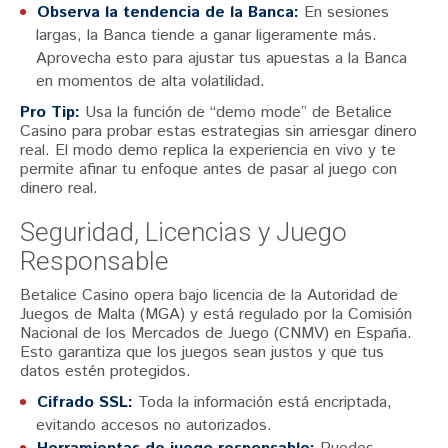
Observa la tendencia de la Banca:
En sesiones
largas, la Banca tiende a ganar ligeramente más.
Aprovecha esto para ajustar tus apuestas a la Banca
en momentos de alta volatilidad.
Pro Tip:
Usa la función de “demo mode” de Betalice
Casino para probar estas estrategias sin arriesgar dinero
real. El modo demo replica la experiencia en vivo y te
permite afinar tu enfoque antes de pasar al juego con
dinero real.
Seguridad, Licencias y Juego
Responsable
Betalice Casino opera bajo licencia de la Autoridad de
Juegos de Malta (MGA) y está regulado por la Comisión
Nacional de los Mercados de Juego (CNMV) en España.
Esto garantiza que los juegos sean justos y que tus
datos estén protegidos.
Cifrado SSL:
Toda la información está encriptada,
evitando accesos no autorizados.