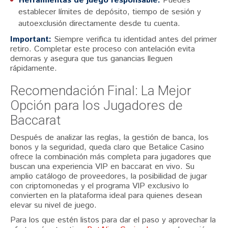
Herramientas de juego responsable:
Puedes
establecer límites de depósito, tiempo de sesión y
autoexclusión directamente desde tu cuenta.
Important:
Siempre verifica tu identidad antes del primer
retiro. Completar este proceso con antelación evita
demoras y asegura que tus ganancias lleguen
rápidamente.
Recomendación Final: La Mejor
Opción para los Jugadores de
Baccarat
Después de analizar las reglas, la gestión de banca, los
bonos y la seguridad, queda claro que Betalice Casino
ofrece la combinación más completa para jugadores que
buscan una experiencia VIP en baccarat en vivo. Su
amplio catálogo de proveedores, la posibilidad de jugar
con criptomonedas y el programa VIP exclusivo lo
convierten en la plataforma ideal para quienes desean
elevar su nivel de juego.
Para los que estén listos para dar el paso y aprovechar la