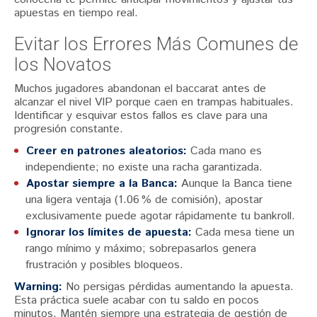
apuestas en tiempo real.
Evitar los Errores Más Comunes de
los Novatos
Muchos jugadores abandonan el baccarat antes de
alcanzar el nivel VIP porque caen en trampas habituales.
Identificar y esquivar estos fallos es clave para una
progresión constante.
Creer en patrones aleatorios:
Cada mano es
independiente; no existe una racha garantizada.
Apostar siempre a la Banca:
Aunque la Banca tiene
una ligera ventaja (1.06 % de comisión), apostar
exclusivamente puede agotar rápidamente tu bankroll.
Ignorar los límites de apuesta:
Cada mesa tiene un
rango mínimo y máximo; sobrepasarlos genera
frustración y posibles bloqueos.
Warning:
No persigas pérdidas aumentando la apuesta.
Esta práctica suele acabar con tu saldo en pocos
minutos. Mantén siempre una estrategia de gestión de