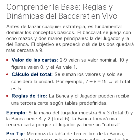
Comprender la Base: Reglas y
Dinámicas del Baccarat en Vivo
Antes de lanzar cualquier estrategia, es fundamental
dominar los conceptos básicos. El baccarat se juega con
ocho mazos y dos manos principales: la del Jugador y la
del Banca. El objetivo es predecir cuál de las dos quedará
más cercana a 9.
Valor de las cartas:
2‑9 valen su valor nominal, 10 y
figuras valen 0, y el As vale 1.
Cálculo del total:
Se suman los valores y solo se
considera la unidad. Por ejemplo, 7 + 8 = 15 → el total
es 5.
Reglas de tiro:
La Banca y el Jugador pueden recibir
una tercera carta según tablas predefinidas.
Ejemplo:
Si la mano del Jugador muestra 6 y 3 (total 9) y
la Banca tiene 4 y 2 (total 6), la Banca tomará una
tercera carta porque el Jugador ya tiene un “natural”.
Pro Tip:
Memoriza la tabla de tercer tiro de la Banca;
conocerla te permite anticipar movimientos y ajustar tus