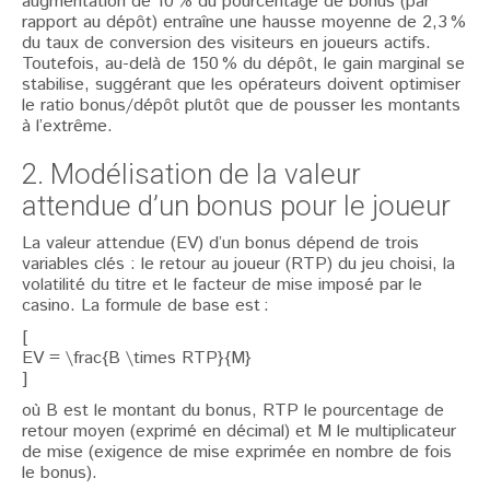
augmentation de 10 % du pourcentage de bonus (par
rapport au dépôt) entraîne une hausse moyenne de 2,3 %
du taux de conversion des visiteurs en joueurs actifs.
Toutefois, au-delà de 150 % du dépôt, le gain marginal se
stabilise, suggérant que les opérateurs doivent optimiser
le ratio bonus/dépôt plutôt que de pousser les montants
à l’extrême.
2. Modélisation de la valeur
attendue d’un bonus pour le joueur
La valeur attendue (EV) d’un bonus dépend de trois
variables clés : le retour au joueur (RTP) du jeu choisi, la
volatilité du titre et le facteur de mise imposé par le
casino. La formule de base est :
[
EV = \frac{B \times RTP}{M}
]
où B est le montant du bonus, RTP le pourcentage de
retour moyen (exprimé en décimal) et M le multiplicateur
de mise (exigence de mise exprimée en nombre de fois
le bonus).