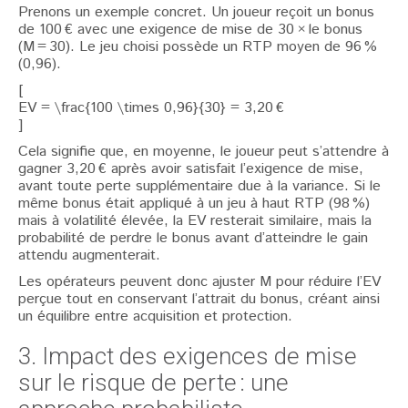
Prenons un exemple concret. Un joueur reçoit un bonus
de 100 € avec une exigence de mise de 30 × le bonus
(M = 30). Le jeu choisi possède un RTP moyen de 96 %
(0,96).
[
EV = \frac{100 \times 0,96}{30} = 3,20 €
]
Cela signifie que, en moyenne, le joueur peut s’attendre à
gagner 3,20 € après avoir satisfait l’exigence de mise,
avant toute perte supplémentaire due à la variance. Si le
même bonus était appliqué à un jeu à haut RTP (98 %)
mais à volatilité élevée, la EV resterait similaire, mais la
probabilité de perdre le bonus avant d’atteindre le gain
attendu augmenterait.
Les opérateurs peuvent donc ajuster M pour réduire l’EV
perçue tout en conservant l’attrait du bonus, créant ainsi
un équilibre entre acquisition et protection.
3. Impact des exigences de mise
sur le risque de perte : une