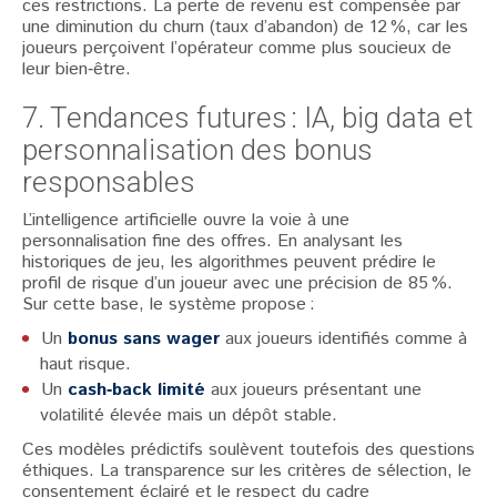
ces restrictions. La perte de revenu est compensée par
une diminution du churn (taux d’abandon) de 12 %, car les
joueurs perçoivent l’opérateur comme plus soucieux de
leur bien‑être.
7. Tendances futures : IA, big data et
personnalisation des bonus
responsables
L’intelligence artificielle ouvre la voie à une
personnalisation fine des offres. En analysant les
historiques de jeu, les algorithmes peuvent prédire le
profil de risque d’un joueur avec une précision de 85 %.
Sur cette base, le système propose :
Un
bonus sans wager
aux joueurs identifiés comme à
haut risque.
Un
cash‑back limité
aux joueurs présentant une
volatilité élevée mais un dépôt stable.
Ces modèles prédictifs soulèvent toutefois des questions
éthiques. La transparence sur les critères de sélection, le
consentement éclairé et le respect du cadre