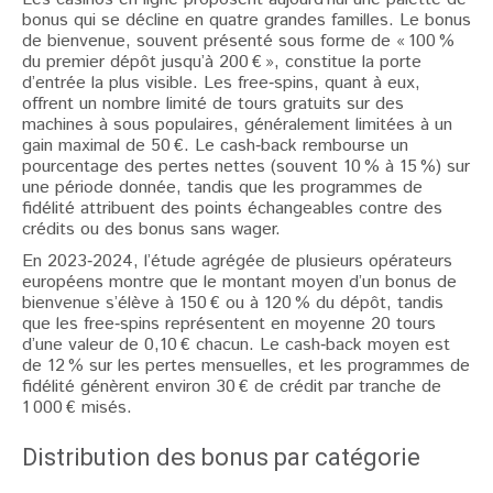
bonus qui se décline en quatre grandes familles. Le bonus
de bienvenue, souvent présenté sous forme de « 100 %
du premier dépôt jusqu’à 200 € », constitue la porte
d’entrée la plus visible. Les free‑spins, quant à eux,
offrent un nombre limité de tours gratuits sur des
machines à sous populaires, généralement limitées à un
gain maximal de 50 €. Le cash‑back rembourse un
pourcentage des pertes nettes (souvent 10 % à 15 %) sur
une période donnée, tandis que les programmes de
fidélité attribuent des points échangeables contre des
crédits ou des bonus sans wager.
En 2023‑2024, l’étude agrégée de plusieurs opérateurs
européens montre que le montant moyen d’un bonus de
bienvenue s’élève à 150 € ou à 120 % du dépôt, tandis
que les free‑spins représentent en moyenne 20 tours
d’une valeur de 0,10 € chacun. Le cash‑back moyen est
de 12 % sur les pertes mensuelles, et les programmes de
fidélité génèrent environ 30 € de crédit par tranche de
1 000 € misés.
Distribution des bonus par catégorie