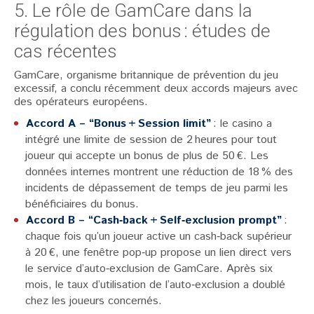
5. Le rôle de GamCare dans la
régulation des bonus : études de
cas récentes
GamCare, organisme britannique de prévention du jeu
excessif, a conclu récemment deux accords majeurs avec
des opérateurs européens.
Accord A – “Bonus + Session limit”
: le casino a
intégré une limite de session de 2 heures pour tout
joueur qui accepte un bonus de plus de 50 €. Les
données internes montrent une réduction de 18 % des
incidents de dépassement de temps de jeu parmi les
bénéficiaires du bonus.
Accord B – “Cash‑back + Self‑exclusion prompt”
:
chaque fois qu’un joueur active un cash‑back supérieur
à 20 €, une fenêtre pop‑up propose un lien direct vers
le service d’auto‑exclusion de GamCare. Après six
mois, le taux d’utilisation de l’auto‑exclusion a doublé
chez les joueurs concernés.