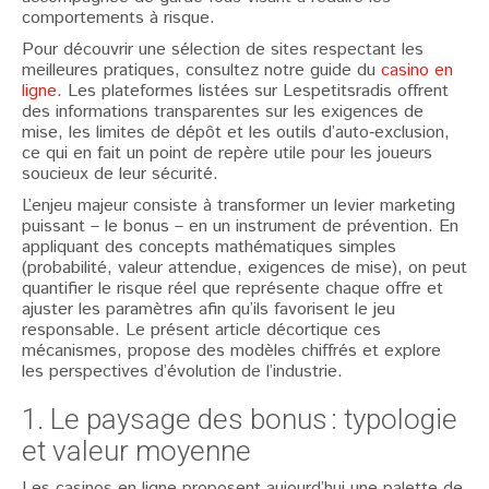
comportements à risque.
Pour découvrir une sélection de sites respectant les
meilleures pratiques, consultez notre guide du
casino en
ligne
. Les plateformes listées sur Lespetitsradis offrent
des informations transparentes sur les exigences de
mise, les limites de dépôt et les outils d’auto‑exclusion,
ce qui en fait un point de repère utile pour les joueurs
soucieux de leur sécurité.
L’enjeu majeur consiste à transformer un levier marketing
puissant – le bonus – en un instrument de prévention. En
appliquant des concepts mathématiques simples
(probabilité, valeur attendue, exigences de mise), on peut
quantifier le risque réel que représente chaque offre et
ajuster les paramètres afin qu’ils favorisent le jeu
responsable. Le présent article décortique ces
mécanismes, propose des modèles chiffrés et explore
les perspectives d’évolution de l’industrie.
1. Le paysage des bonus : typologie
et valeur moyenne
Les casinos en ligne proposent aujourd’hui une palette de