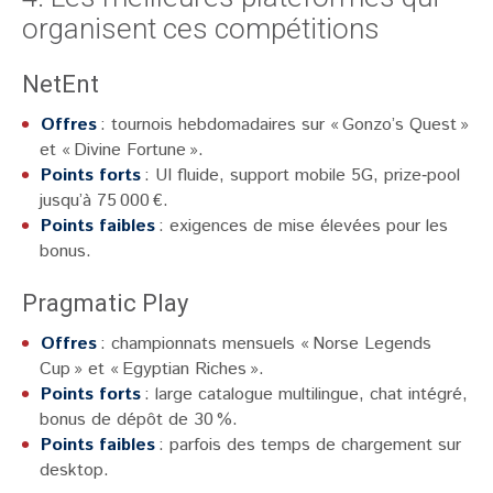
organisent ces compétitions
NetEnt
Offres
: tournois hebdomadaires sur « Gonzo’s Quest »
et « Divine Fortune ».
Points forts
: UI fluide, support mobile 5G, prize‑pool
jusqu’à 75 000 €.
Points faibles
: exigences de mise élevées pour les
bonus.
Pragmatic Play
Offres
: championnats mensuels « Norse Legends
Cup » et « Egyptian Riches ».
Points forts
: large catalogue multilingue, chat intégré,
bonus de dépôt de 30 %.
Points faibles
: parfois des temps de chargement sur
desktop.