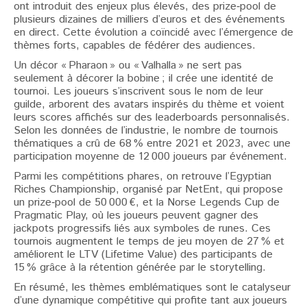
ont introduit des enjeux plus élevés, des prize‑pool de
plusieurs dizaines de milliers d’euros et des événements
en direct. Cette évolution a coïncidé avec l’émergence de
thèmes forts, capables de fédérer des audiences.
Un décor « Pharaon » ou « Valhalla » ne sert pas
seulement à décorer la bobine ; il crée une identité de
tournoi. Les joueurs s’inscrivent sous le nom de leur
guilde, arborent des avatars inspirés du thème et voient
leurs scores affichés sur des leaderboards personnalisés.
Selon les données de l’industrie, le nombre de tournois
thématiques a crû de 68 % entre 2021 et 2023, avec une
participation moyenne de 12 000 joueurs par événement.
Parmi les compétitions phares, on retrouve l’Egyptian
Riches Championship, organisé par NetEnt, qui propose
un prize‑pool de 50 000 €, et la Norse Legends Cup de
Pragmatic Play, où les joueurs peuvent gagner des
jackpots progressifs liés aux symboles de runes. Ces
tournois augmentent le temps de jeu moyen de 27 % et
améliorent le LTV (Lifetime Value) des participants de
15 % grâce à la rétention générée par le storytelling.
En résumé, les thèmes emblématiques sont le catalyseur
d’une dynamique compétitive qui profite tant aux joueurs