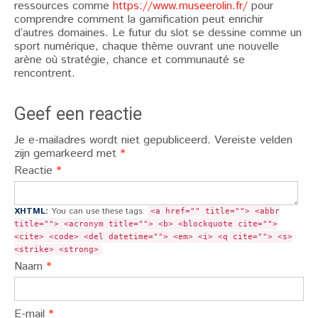
ressources comme
https://www.museerolin.fr/
pour
comprendre comment la gamification peut enrichir
d’autres domaines. Le futur du slot se dessine comme un
sport numérique, chaque thème ouvrant une nouvelle
arène où stratégie, chance et communauté se
rencontrent.
Geef een reactie
Je e-mailadres wordt niet gepubliceerd.
Vereiste velden
zijn gemarkeerd met
*
Reactie
*
XHTML:
You can use these tags:
<a href="" title=""> <abbr
title=""> <acronym title=""> <b> <blockquote cite="">
<cite> <code> <del datetime=""> <em> <i> <q cite=""> <s>
<strike> <strong>
Naam
*
E-mail
*