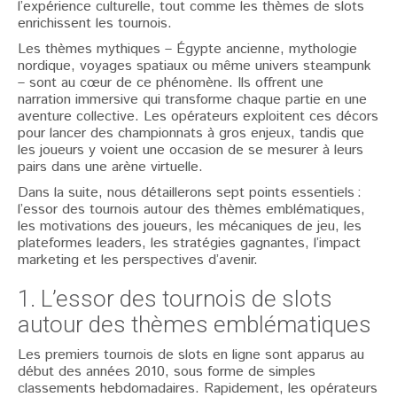
l’expérience culturelle, tout comme les thèmes de slots
enrichissent les tournois.
Les thèmes mythiques – Égypte ancienne, mythologie
nordique, voyages spatiaux ou même univers steampunk
– sont au cœur de ce phénomène. Ils offrent une
narration immersive qui transforme chaque partie en une
aventure collective. Les opérateurs exploitent ces décors
pour lancer des championnats à gros enjeux, tandis que
les joueurs y voient une occasion de se mesurer à leurs
pairs dans une arène virtuelle.
Dans la suite, nous détaillerons sept points essentiels :
l’essor des tournois autour des thèmes emblématiques,
les motivations des joueurs, les mécaniques de jeu, les
plateformes leaders, les stratégies gagnantes, l’impact
marketing et les perspectives d’avenir.
1. L’essor des tournois de slots
autour des thèmes emblématiques
Les premiers tournois de slots en ligne sont apparus au
début des années 2010, sous forme de simples
classements hebdomadaires. Rapidement, les opérateurs