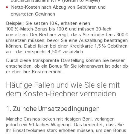
durchschnittlichem RTP (Return to Player)
Netto‑Kosten nach Abzug von Gebühren und
erwarteten Gewinnen
Beispiel: Sie setzen 10 €, erhalten einen
100 %‑Match‑Bonus bis 100 € und müssen 30‑fach
umsetzen. Der Rechner zeigt, dass Sie mindestens 300 €
umsetzen müssen, bevor Sie eine Auszahlung beantragen
können. Dabei fallen bei einer Kreditkarte 1,5 % Gebühren
an – das entspricht 4,50 € zusätzlich.
Durch diese transparente Darstellung können Sie besser
entscheiden, ob ein Bonus für Sie lohnenswert ist oder ob
er eher Ihre Kosten erhöht.
Häufige Fallen und wie Sie sie mit
dem Kosten‑Rechner vermeiden
1. Zu hohe Umsatzbedingungen
Manche Casinos locken mit riesigen Boni, verlangen
jedoch ein 50‑faches Wagering. Das bedeutet, dass Sie
Ihr Einsatzvolumen stark erhöhen müssen, um den Bonus