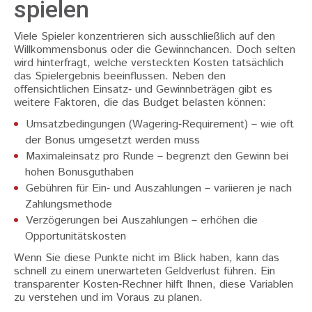
spielen
Viele Spieler konzentrieren sich ausschließlich auf den
Willkommensbonus oder die Gewinnchancen. Doch selten
wird hinterfragt, welche versteckten Kosten tatsächlich
das Spielergebnis beeinflussen. Neben den
offensichtlichen Einsatz‑ und Gewinnbeträgen gibt es
weitere Faktoren, die das Budget belasten können:
Umsatzbedingungen (Wagering‑Requirement) – wie oft
der Bonus umgesetzt werden muss
Maximaleinsatz pro Runde – begrenzt den Gewinn bei
hohen Bonusguthaben
Gebühren für Ein‑ und Auszahlungen – variieren je nach
Zahlungsmethode
Verzögerungen bei Auszahlungen – erhöhen die
Opportunitätskosten
Wenn Sie diese Punkte nicht im Blick haben, kann das
schnell zu einem unerwarteten Geldverlust führen. Ein
transparenter Kosten‑Rechner hilft Ihnen, diese Variablen
zu verstehen und im Voraus zu planen.