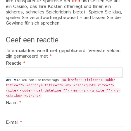
Ihre transparente Spielreise bei
1red
und setzen Sie auf
ein Casino, das Ihre Kosten offenlegt und Ihnen ein
sicheres, schnelles Spielerlebnis bietet. Spielen Sie klug,
spielen Sie verantwortungsbewusst – und lassen Sie die
Gewinne für sich sprechen.
Geef een reactie
Je e-mailadres wordt niet gepubliceerd.
Vereiste velden
zijn gemarkeerd met
*
Reactie
*
XHTML:
You can use these tags:
<a href="" title=""> <abbr
title=""> <acronym title=""> <b> <blockquote cite="">
<cite> <code> <del datetime=""> <em> <i> <q cite=""> <s>
<strike> <strong>
Naam
*
E-mail
*