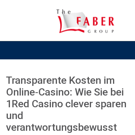
Transparente Kosten im
Online‑Casino: Wie Sie bei
1Red Casino clever sparen
und
verantwortungsbewusst