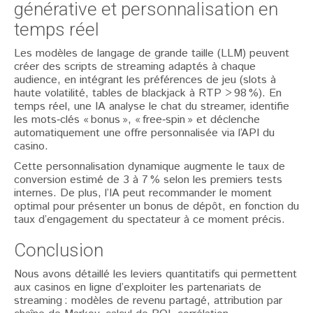
générative et personnalisation en
temps réel
Les modèles de langage de grande taille (LLM) peuvent
créer des scripts de streaming adaptés à chaque
audience, en intégrant les préférences de jeu (slots à
haute volatilité, tables de blackjack à RTP > 98 %). En
temps réel, une IA analyse le chat du streamer, identifie
les mots‑clés « bonus », « free‑spin » et déclenche
automatiquement une offre personnalisée via l’API du
casino.
Cette personnalisation dynamique augmente le taux de
conversion estimé de 3 à 7 % selon les premiers tests
internes. De plus, l’IA peut recommander le moment
optimal pour présenter un bonus de dépôt, en fonction du
taux d’engagement du spectateur à ce moment précis.
Conclusion
Nous avons détaillé les leviers quantitatifs qui permettent
aux casinos en ligne d’exploiter les partenariats de
streaming : modèles de revenu partagé, attribution par