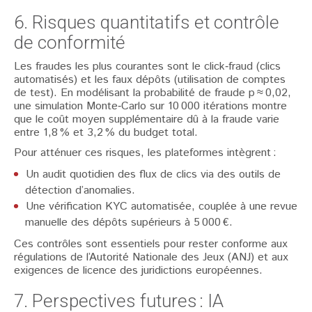
6. Risques quantitatifs et contrôle
de conformité
Les fraudes les plus courantes sont le click‑fraud (clics
automatisés) et les faux dépôts (utilisation de comptes
de test). En modélisant la probabilité de fraude p ≈ 0,02,
une simulation Monte‑Carlo sur 10 000 itérations montre
que le coût moyen supplémentaire dû à la fraude varie
entre 1,8 % et 3,2 % du budget total.
Pour atténuer ces risques, les plateformes intègrent :
Un audit quotidien des flux de clics via des outils de
détection d’anomalies.
Une vérification KYC automatisée, couplée à une revue
manuelle des dépôts supérieurs à 5 000 €.
Ces contrôles sont essentiels pour rester conforme aux
régulations de l’Autorité Nationale des Jeux (ANJ) et aux
exigences de licence des juridictions européennes.
7. Perspectives futures : IA