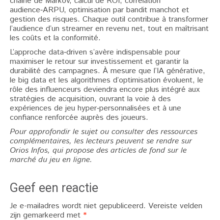
chaîne de Markov, calcul de ROI, corrélation
audience‑ARPU, optimisation par bandit manchot et
gestion des risques. Chaque outil contribue à transformer
l’audience d’un streamer en revenu net, tout en maîtrisant
les coûts et la conformité.
L’approche data‑driven s’avère indispensable pour
maximiser le retour sur investissement et garantir la
durabilité des campagnes. À mesure que l’IA générative,
le big data et les algorithmes d’optimisation évoluent, le
rôle des influenceurs deviendra encore plus intégré aux
stratégies de acquisition, ouvrant la voie à des
expériences de jeu hyper‑personnalisées et à une
confiance renforcée auprès des joueurs.
Pour approfondir le sujet ou consulter des ressources
complémentaires, les lecteurs peuvent se rendre sur
Orios Infos, qui propose des articles de fond sur le
marché du jeu en ligne.
Geef een reactie
Je e-mailadres wordt niet gepubliceerd.
Vereiste velden
zijn gemarkeerd met
*