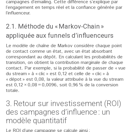
campagnes d’emailing. Cette différence s’explique par
l’engagement en temps réel et la confiance générée par
l’influenceur.
2.1. Méthode du « Markov‑Chain »
appliquée aux funnels d’influenceurs
Le modèle de chaîne de Markov considère chaque point
de contact comme un état, avec un état absorbant
correspondant au dépôt. En calculant les probabilités de
transition, on obtient la contribution marginale de chaque
contact. Par exemple, si la probabilité de passer de « vue
du stream » à « clic » est 0,12 et celle de « clic » à
« dépot » est 0,08, la valeur attribuée à la vue du stream
est 0,12 × 0,08 = 0,0096, soit 0,96 % de la conversion
totale.
3. Retour sur investissement (ROI)
des campagnes d’influence : un
modèle quantitatif
Le ROI d’une campagne se calcule ainsi :