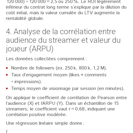
120 000) ÷ 120 000 = 2,5 ou 250 %. Le ROI légèrement
inférieur du contrat long terme s’explique par la dilution du
coût initial, mais la valeur cumulée du LTV augmente la
rentabilité globale.
4. Analyse de la corrélation entre
audience du streamer et valeur du
joueur (ARPU)
Les données collectées comprennent :
Nombre de followers (ex. 250 k, 800 k, 1,2 M).
Taux d’engagement moyen (likes + comments
÷ impressions).
Temps moyen de visionnage par session (en minutes).
On applique le coefficient de corrélation de Pearson entre
l’audience (X) et l’ARPU (Y). Dans un échantillon de 15
streamers, le coefficient vaut r = 0,68, indiquant une
corrélation positive modérée.
Une régression linéaire simple donne :
[