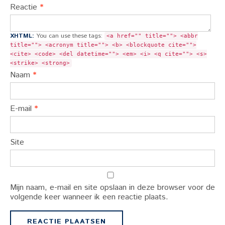
Reactie
*
XHTML:
You can use these tags:
<a href="" title=""> <abbr
title=""> <acronym title=""> <b> <blockquote cite="">
<cite> <code> <del datetime=""> <em> <i> <q cite=""> <s>
<strike> <strong>
Naam
*
E-mail
*
Site
Mijn naam, e-mail en site opslaan in deze browser voor de
volgende keer wanneer ik een reactie plaats.