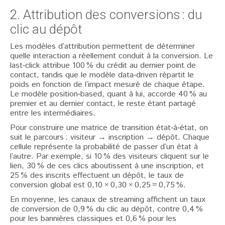
2. Attribution des conversions : du
clic au dépôt
Les modèles d’attribution permettent de déterminer
quelle interaction a réellement conduit à la conversion. Le
last‑click attribue 100 % du crédit au dernier point de
contact, tandis que le modèle data‑driven répartit le
poids en fonction de l’impact mesuré de chaque étape.
Le modèle position‑based, quant à lui, accorde 40 % au
premier et au dernier contact, le reste étant partagé
entre les intermédiaires.
Pour construire une matrice de transition état‑à‑état, on
suit le parcours : visiteur → inscription → dépôt. Chaque
cellule représente la probabilité de passer d’un état à
l’autre. Par exemple, si 10 % des visiteurs cliquent sur le
lien, 30 % de ces clics aboutissent à une inscription, et
25 % des inscrits effectuent un dépôt, le taux de
conversion global est 0,10 × 0,30 × 0,25 = 0,75 %.
En moyenne, les canaux de streaming affichent un taux
de conversion de 0,9 % du clic au dépôt, contre 0,4 %
pour les bannières classiques et 0,6 % pour les