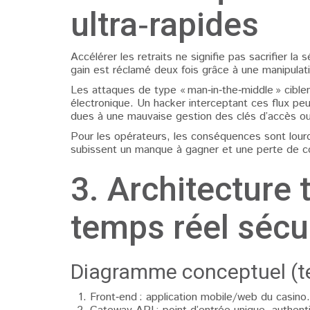
ultra‑rapides
Accélérer les retraits ne signifie pas sacrifier l
gain est réclamé deux fois grâce à une manipulat
Les attaques de type « man‑in‑the‑middle » ciblen
électronique. Un hacker interceptant ces flux peu
dues à une mauvaise gestion des clés d’accès ou
Pour les opérateurs, les conséquences sont lourde
subissent un manque à gagner et une perte de con
3. Architecture 
temps réel sécu
Diagramme conceptuel (t
Front‑end : application mobile/web du casino.