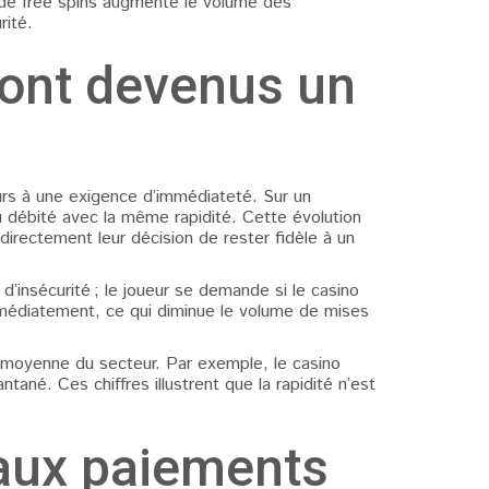
e de free spins augmente le volume des
rité.
 sont devenus un
urs à une exigence d’immédiateté. Sur un
u débité avec la même rapidité. Cette évolution
directement leur décision de rester fidèle à un
d’insécurité ; le joueur se demande si le casino
 immédiatement, ce qui diminue le volume de mises
a moyenne du secteur. Par exemple, le casino
né. Ces chiffres illustrent que la rapidité n’est
 aux paiements