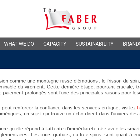
WHAT WE DO
CAPACITY
SUSTAINABILITY
BRAND
sion comme une montagne russe d’émotions : le frisson du spin,
rminable du virement. Cette dernière étape, pourtant cruciale, t
s de paiement prolongés sont l’une des principales raisons pour 
peut renforcer la confiance dans les services en ligne, visitez
h
mériques, un sujet qui trouve un écho direct dans l’univers des 
rce qu’elle répond à l’attente d’immédiateté née avec les smartp
mentaires. Les tours gratuits, ou free spins, sont quant à eux u