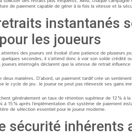
 à solliciter des retraits plus fréquents. Ainsi, chaque campagn
ture de paiement capable de gérer à la fois la vitesse et la sécu
retraits instantanés
 pour les joueurs
 attentes des joueurs ont évolué d’une patience de plusieurs jo
 quelques secondes, il s’attend donc à voir son solde crédité o
joueurs interrogés déclarent que la vitesse de retrait influence 
de deux manières. D’abord, un paiement tardif crée un sentiment 
rbe le cycle de jeu : le joueur ne peut pas réinvestir ses gains
ichent généralement un taux de rétention supérieur de 12 % à l
 à 15 % après l’implémentation d’un système de paiement instanta
itère de sélection essentiel pour le joueur moderne.
de sécurité inhérents