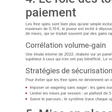
paiement
Les free spins sont bien plus qu’une simple incita
maximum de 0,10 €, le joueur est incité à dépos
de mises, qui se traduit souvent par des gains ra
Corrélation volume‑gain
Une étude interne de 2022, réalisée sur un panel 
supérieur à ceux qui n’en ont pas bénéficié. Le
Stratégies de sécurisatio
Pour éviter que les free spins ne deviennent un 
Imposer un wagering sans wager : les gains issu
Limiter les mises par session : un plafond de 5
Suivre le parcours : le système trace chaque 