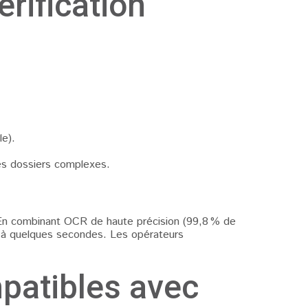
rification
le).
les dossiers complexes.
. En combinant OCR de haute précision (99,8 % de
s à quelques secondes. Les opérateurs
mpatibles avec