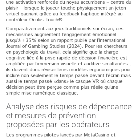
une activation renforcée du noyau accumbens – centre du
plaisir – lorsque le joueur touche physiquement un jeton
virtuel gagnant grâce au feedback haptique intégré au
contrôleur Oculus Touch®.
Comparativement aux jeux traditionnels sur écran, ces
mécanismes augmentent l’engagement émotionnel
jusqu’à +35 % selon un rapport publié par l’International
Journal of Gambling Studies (2024). Pour les chercheurs
en psychologie du travail, cela signifie que la charge
cognitive liée à la prise rapide de décision financière est
amplifiée par l’immersion visuelle et auditive simultanées ;
ils doivent donc réviser leurs modèles ergonomiques pour
inclure non seulement le temps passé devant l’écran mais
aussi le temps passé «​dans​» le casque VR où chaque
décision peut être perçue comme plus réelle qu’une
simple mise numérique classique.
Analyse des risques de dépendance
et mesures de prévention
proposées par les opérateurs
Les programmes pilotes lancés par MetaCasino et