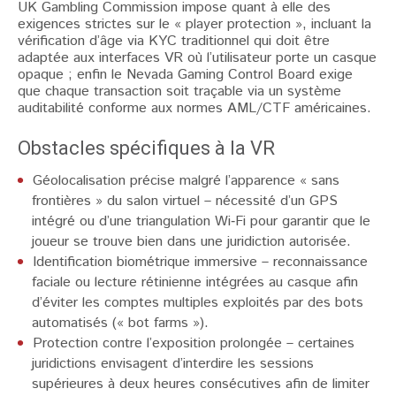
UK Gambling Commission impose quant à elle des
exigences strictes sur le « player protection », incluant la
vérification d’âge via KYC traditionnel qui doit être
adaptée aux interfaces VR où l’utilisateur porte un casque
opaque ; enfin le Nevada Gaming Control Board exige
que chaque transaction soit traçable via un système
auditabilité conforme aux normes AML/CTF américaines.
Obstacles spécifiques à la VR
Géolocalisation précise malgré l’apparence « sans
frontières » du salon virtuel – nécessité d’un GPS
intégré ou d’une triangulation Wi‑Fi pour garantir que le
joueur se trouve bien dans une juridiction autorisée.
Identification biométrique immersive – reconnaissance
faciale ou lecture rétinienne intégrées au casque afin
d’éviter les comptes multiples exploités par des bots
automatisés (« bot farms »).
Protection contre l’exposition prolongée – certaines
juridictions envisagent d’interdire les sessions
supérieures à deux heures consécutives afin de limiter