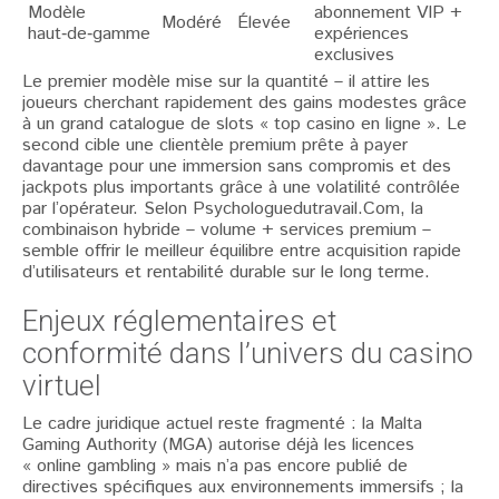
Modèle
abonnement VIP +
Modéré
Élevée
haut‑de‑gamme
expériences
exclusives
Le premier modèle mise sur la quantité – il attire les
joueurs cherchant rapidement des gains modestes grâce
à un grand catalogue de slots « top casino en ligne ». Le
second cible une clientèle premium prête à payer
davantage pour une immersion sans compromis et des
jackpots plus importants grâce à une volatilité contrôlée
par l’opérateur. Selon Psychologuedutravail.Com, la
combinaison hybride – volume + services premium –
semble offrir le meilleur équilibre entre acquisition rapide
d’utilisateurs et rentabilité durable sur le long terme.
Enjeux réglementaires et
conformité dans l’univers du casino
virtuel
Le cadre juridique actuel reste fragmenté : la Malta
Gaming Authority (MGA) autorise déjà les licences
« online gambling » mais n’a pas encore publié de
directives spécifiques aux environnements immersifs ; la