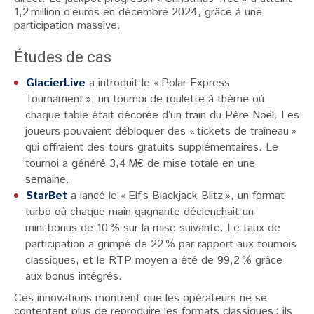
1,2 million d’euros en décembre 2024, grâce à une
participation massive.
Études de cas
GlacierLive
a introduit le « Polar Express
Tournament », un tournoi de roulette à thème où
chaque table était décorée d’un train du Père Noël. Les
joueurs pouvaient débloquer des « tickets de traîneau »
qui offraient des tours gratuits supplémentaires. Le
tournoi a généré 3,4 M€ de mise totale en une
semaine.
StarBet
a lancé le « Elf’s Blackjack Blitz », un format
turbo où chaque main gagnante déclenchait un
mini‑bonus de 10 % sur la mise suivante. Le taux de
participation a grimpé de 22 % par rapport aux tournois
classiques, et le RTP moyen a été de 99,2 % grâce
aux bonus intégrés.
Ces innovations montrent que les opérateurs ne se
contentent plus de reproduire les formats classiques ; ils