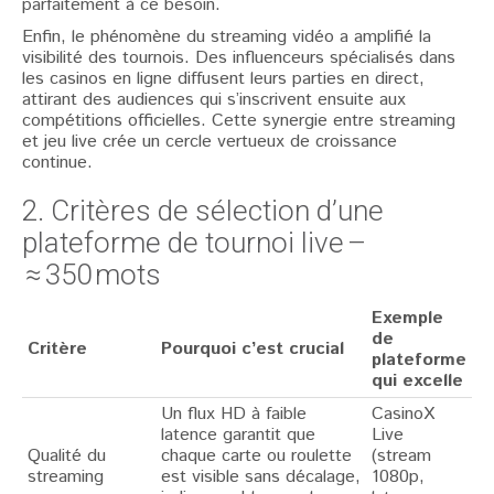
parfaitement à ce besoin.
Enfin, le phénomène du streaming vidéo a amplifié la
visibilité des tournois. Des influenceurs spécialisés dans
les casinos en ligne diffusent leurs parties en direct,
attirant des audiences qui s’inscrivent ensuite aux
compétitions officielles. Cette synergie entre streaming
et jeu live crée un cercle vertueux de croissance
continue.
2. Critères de sélection d’une
plateforme de tournoi live –
≈ 350 mots
Exemple
de
Critère
Pourquoi c’est crucial
plateforme
qui excelle
Un flux HD à faible
CasinoX
latence garantit que
Live
Qualité du
chaque carte ou roulette
(stream
streaming
est visible sans décalage,
1080p,