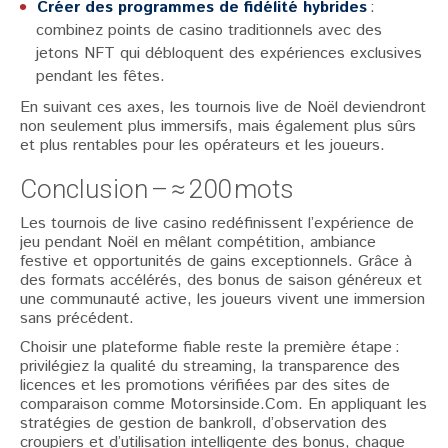
Créer des programmes de fidélité hybrides
:
combinez points de casino traditionnels avec des
jetons NFT qui débloquent des expériences exclusives
pendant les fêtes.
En suivant ces axes, les tournois live de Noël deviendront
non seulement plus immersifs, mais également plus sûrs
et plus rentables pour les opérateurs et les joueurs.
Conclusion – ≈ 200 mots
Les tournois de live casino redéfinissent l’expérience de
jeu pendant Noël en mêlant compétition, ambiance
festive et opportunités de gains exceptionnels. Grâce à
des formats accélérés, des bonus de saison généreux et
une communauté active, les joueurs vivent une immersion
sans précédent.
Choisir une plateforme fiable reste la première étape :
privilégiez la qualité du streaming, la transparence des
licences et les promotions vérifiées par des sites de
comparaison comme Motorsinside.Com. En appliquant les
stratégies de gestion de bankroll, d’observation des
croupiers et d’utilisation intelligente des bonus, chaque