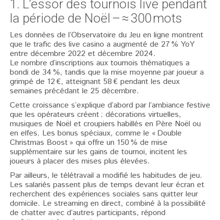
1. L’essor des tournois live pendant
la période de Noël – ≈ 300 mots
Les données de l’Observatoire du Jeu en ligne montrent
que le trafic des live casino a augmenté de 27 % YoY
entre décembre 2022 et décembre 2024.
Le nombre d’inscriptions aux tournois thématiques a
bondi de 34 %, tandis que la mise moyenne par joueur a
grimpé de 12 €, atteignant 58 € pendant les deux
semaines précédant le 25 décembre.
Cette croissance s’explique d’abord par l’ambiance festive
que les opérateurs créent : décorations virtuelles,
musiques de Noël et croupiers habillés en Père Noël ou
en elfes. Les bonus spéciaux, comme le « Double
Christmas Boost » qui offre un 150 % de mise
supplémentaire sur les gains de tournoi, incitent les
joueurs à placer des mises plus élevées.
Par ailleurs, le télétravail a modifié les habitudes de jeu.
Les salariés passent plus de temps devant leur écran et
recherchent des expériences sociales sans quitter leur
domicile. Le streaming en direct, combiné à la possibilité
de chatter avec d’autres participants, répond