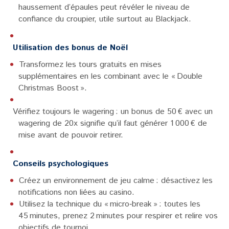
haussement d’épaules peut révéler le niveau de
confiance du croupier, utile surtout au Blackjack.
Utilisation des bonus de Noël
Transformez les tours gratuits en mises
supplémentaires en les combinant avec le « Double
Christmas Boost ».
Vérifiez toujours le wagering : un bonus de 50 € avec un
wagering de 20x signifie qu’il faut générer 1 000 € de
mise avant de pouvoir retirer.
Conseils psychologiques
Créez un environnement de jeu calme : désactivez les
notifications non liées au casino.
Utilisez la technique du « micro‑break » : toutes les
45 minutes, prenez 2 minutes pour respirer et relire vos
objectifs de tournoi.