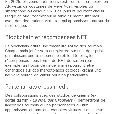
En 2025, plusieurs opérateurs testeront des croupiers en
AR vêtus de costumes de Père Noël, visibles via
smartphone ou casque VR. Les joueurs pourront choisir
l’angle de vue, zoomer sur la table et même interagir
avec des décorations virtuelles qui apparaissent autour du
tapis de jeu.
Blockchain et récompenses NFT
La blockchain offrira une traçabilité totale des tournois.
Chaque main jouée sera enregistrée sur un ledger public,
garantissant une transparence totale. De plus, les
récompenses sous forme de NFT de saison (par
exemple, un flocon de neige animé) pourront être
échangées sur des marketplaces dédiées, créant une
nouvelle source de valeur pour les participants.
Partenariats cross‑media
Des collaborations avec des studios de cinéma (ex. :
sortie du film
« Le Noël des Croupiers »
) permettront de
lancer des tournois où les personnages du film
apparaissent en tant que croupiers virtuels. Les joueurs