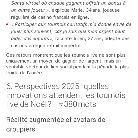
Santa virtuel où chaque gagnant offrait un bonus à
un autre joueur »,
explique Marie, 34 ans, joueuse
régulière de casino francais en ligne.
« Participer aux tournois caritatifs m’a donné envie de
jouer plus souvent, car je sais que mon argent peut
aider des enfants »,
raconte Julien, 27 ans, adepte des
casinos en ligne retrait immédiat.
Ces retours montrent que les tournois live ne sont plus
uniquement un moyen de gagner de l’argent, mais un
véritable vecteur de lien social pendant la période la plus
froide de l’année.
6. Perspectives 2025 : quelles
innovations attendent les tournois
live de Noël ? – ≈ 380 mots
Réalité augmentée et avatars de
croupiers