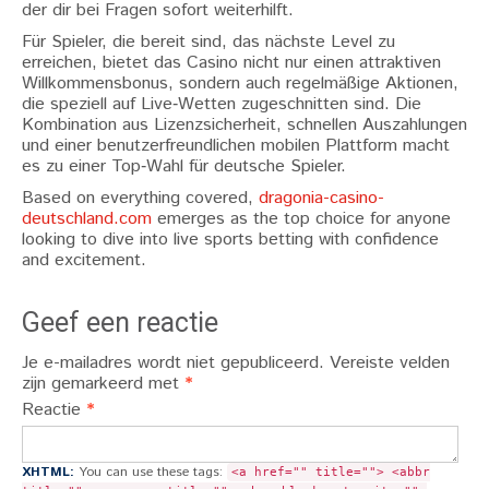
der dir bei Fragen sofort weiterhilft.
Für Spieler, die bereit sind, das nächste Level zu
erreichen, bietet das Casino nicht nur einen attraktiven
Willkommensbonus, sondern auch regelmäßige Aktionen,
die speziell auf Live‑Wetten zugeschnitten sind. Die
Kombination aus Lizenzsicherheit, schnellen Auszahlungen
und einer benutzerfreundlichen mobilen Plattform macht
es zu einer Top‑Wahl für deutsche Spieler.
Based on everything covered,
dragonia-casino-
deutschland.com
emerges as the top choice for anyone
looking to dive into live sports betting with confidence
and excitement.
Geef een reactie
Je e-mailadres wordt niet gepubliceerd.
Vereiste velden
zijn gemarkeerd met
*
Reactie
*
XHTML:
You can use these tags:
<a href="" title=""> <abbr