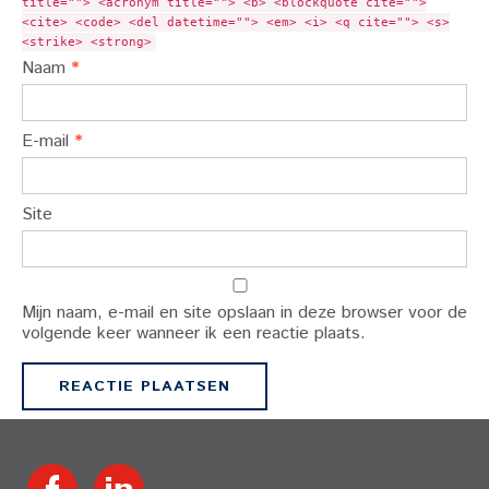
title=""> <acronym title=""> <b> <blockquote cite="">
<cite> <code> <del datetime=""> <em> <i> <q cite=""> <s>
<strike> <strong>
Naam
*
E-mail
*
Site
Mijn naam, e-mail en site opslaan in deze browser voor de
volgende keer wanneer ik een reactie plaats.