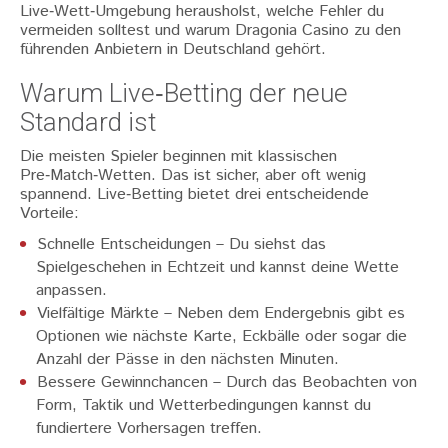
Live‑Wett‑Umgebung herausholst, welche Fehler du
vermeiden solltest und warum Dragonia Casino zu den
führenden Anbietern in Deutschland gehört.
Warum Live‑Betting der neue
Standard ist
Die meisten Spieler beginnen mit klassischen
Pre‑Match‑Wetten. Das ist sicher, aber oft wenig
spannend. Live‑Betting bietet drei entscheidende
Vorteile:
Schnelle Entscheidungen – Du siehst das
Spielgeschehen in Echtzeit und kannst deine Wette
anpassen.
Vielfältige Märkte – Neben dem Endergebnis gibt es
Optionen wie nächste Karte, Eckbälle oder sogar die
Anzahl der Pässe in den nächsten Minuten.
Bessere Gewinnchancen – Durch das Beobachten von
Form, Taktik und Wetterbedingungen kannst du
fundiertere Vorhersagen treffen.