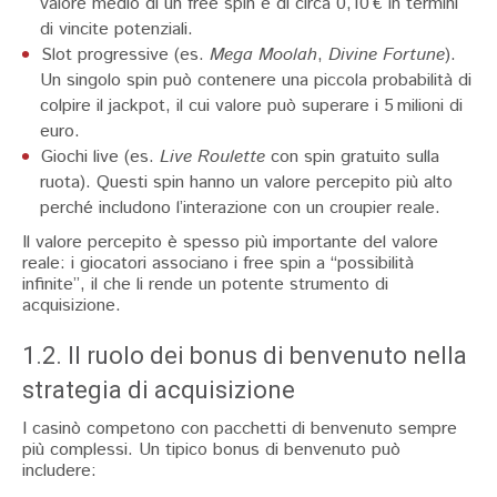
valore medio di un free spin è di circa 0,10 € in termini
di vincite potenziali.
Slot progressive (es.
Mega Moolah
,
Divine Fortune
).
Un singolo spin può contenere una piccola probabilità di
colpire il jackpot, il cui valore può superare i 5 milioni di
euro.
Giochi live (es.
Live Roulette
con spin gratuito sulla
ruota). Questi spin hanno un valore percepito più alto
perché includono l’interazione con un croupier reale.
Il valore percepito è spesso più importante del valore
reale: i giocatori associano i free spin a “possibilità
infinite”, il che li rende un potente strumento di
acquisizione.
1.2. Il ruolo dei bonus di benvenuto nella
strategia di acquisizione
I casinò competono con pacchetti di benvenuto sempre
più complessi. Un tipico bonus di benvenuto può
includere: