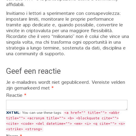
affidabili.
Invitiamo i lettori a sperimentare con consapevolezza:
impostare limiti, monitorare le proprie performance
tramite app dedicate e, quando possibile, convertire le
vincite in criptovaluta per una maggiore flessibilità.
Ricordate che il vero “milionario” non è colui che vince una
singola volta, ma chi trasforma ogni opportunità in una
strategia a lungo termine, sostenuta da dati, disciplina e
una community di supporto.
Geef een reactie
Je e-mailadres wordt niet gepubliceerd.
Vereiste velden
zijn gemarkeerd met
*
Reactie
*
XHTML:
You can use these tags:
<a href="" title=""> <abbr
title=""> <acronym title=""> <b> <blockquote cite="">
<cite> <code> <del datetime=""> <em> <i> <q cite=""> <s>
<strike> <strong>