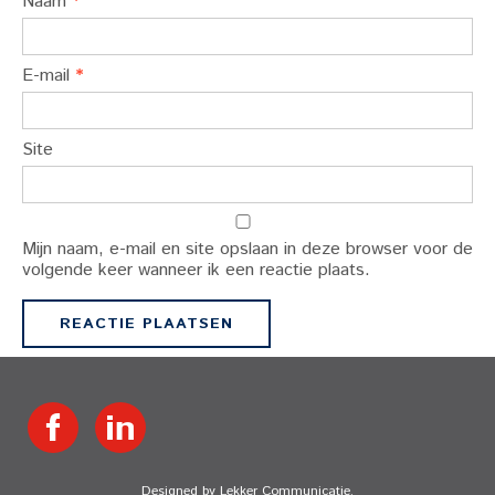
Naam
*
E-mail
*
Site
Mijn naam, e-mail en site opslaan in deze browser voor de
volgende keer wanneer ik een reactie plaats.
Designed by Lekker Communicatie.