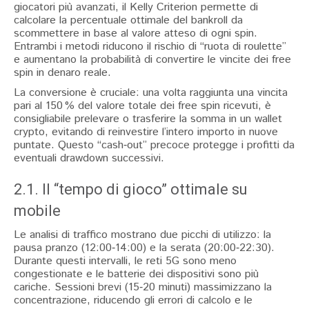
giocatori più avanzati, il Kelly Criterion permette di
calcolare la percentuale ottimale del bankroll da
scommettere in base al valore atteso di ogni spin.
Entrambi i metodi riducono il rischio di “ruota di roulette”
e aumentano la probabilità di convertire le vincite dei free
spin in denaro reale.
La conversione è cruciale: una volta raggiunta una vincita
pari al 150 % del valore totale dei free spin ricevuti, è
consigliabile prelevare o trasferire la somma in un wallet
crypto, evitando di reinvestire l’intero importo in nuove
puntate. Questo “cash‑out” precoce protegge i profitti da
eventuali drawdown successivi.
2.1. Il “tempo di gioco” ottimale su
mobile
Le analisi di traffico mostrano due picchi di utilizzo: la
pausa pranzo (12:00‑14:00) e la serata (20:00‑22:30).
Durante questi intervalli, le reti 5G sono meno
congestionate e le batterie dei dispositivi sono più
cariche. Sessioni brevi (15‑20 minuti) massimizzano la
concentrazione, riducendo gli errori di calcolo e le