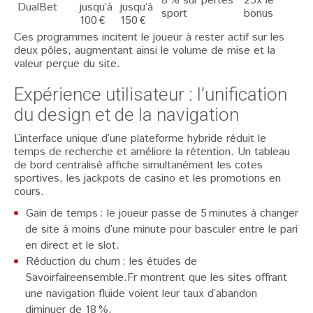
8 % sur pertes
25x le
DualBet
jusqu’à
jusqu’à
sport
bonus
100 €
150 €
Ces programmes incitent le joueur à rester actif sur les
deux pôles, augmentant ainsi le volume de mise et la
valeur perçue du site.
Expérience utilisateur : l’unification
du design et de la navigation
L’interface unique d’une plateforme hybride réduit le
temps de recherche et améliore la rétention. Un tableau
de bord centralisé affiche simultanément les cotes
sportives, les jackpots de casino et les promotions en
cours.
Gain de temps : le joueur passe de 5 minutes à changer
de site à moins d’une minute pour basculer entre le pari
en direct et le slot.
Réduction du churn : les études de
Savoirfaireensemble.Fr montrent que les sites offrant
une navigation fluide voient leur taux d’abandon
diminuer de 18 %.