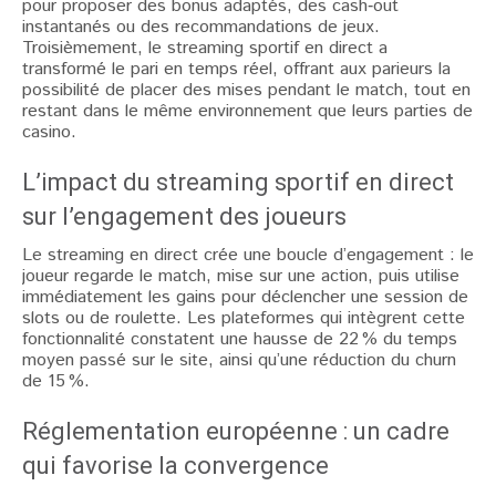
pour proposer des bonus adaptés, des cash‑out
instantanés ou des recommandations de jeux.
Troisièmement, le streaming sportif en direct a
transformé le pari en temps réel, offrant aux parieurs la
possibilité de placer des mises pendant le match, tout en
restant dans le même environnement que leurs parties de
casino.
L’impact du streaming sportif en direct
sur l’engagement des joueurs
Le streaming en direct crée une boucle d’engagement : le
joueur regarde le match, mise sur une action, puis utilise
immédiatement les gains pour déclencher une session de
slots ou de roulette. Les plateformes qui intègrent cette
fonctionnalité constatent une hausse de 22 % du temps
moyen passé sur le site, ainsi qu’une réduction du churn
de 15 %.
Réglementation européenne : un cadre
qui favorise la convergence