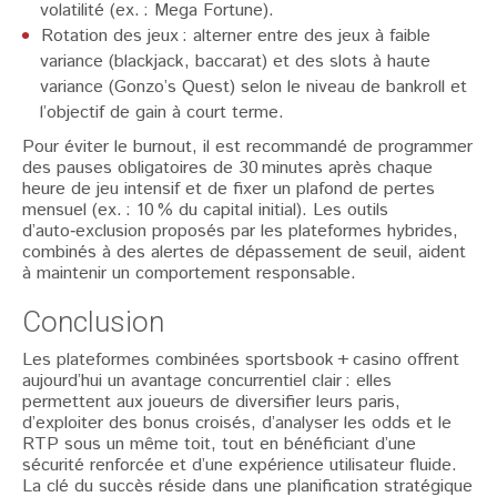
volatilité (ex. : Mega Fortune).
Rotation des jeux : alterner entre des jeux à faible
variance (blackjack, baccarat) et des slots à haute
variance (Gonzo’s Quest) selon le niveau de bankroll et
l’objectif de gain à court terme.
Pour éviter le burnout, il est recommandé de programmer
des pauses obligatoires de 30 minutes après chaque
heure de jeu intensif et de fixer un plafond de pertes
mensuel (ex. : 10 % du capital initial). Les outils
d’auto‑exclusion proposés par les plateformes hybrides,
combinés à des alertes de dépassement de seuil, aident
à maintenir un comportement responsable.
Conclusion
Les plateformes combinées sportsbook + casino offrent
aujourd’hui un avantage concurrentiel clair : elles
permettent aux joueurs de diversifier leurs paris,
d’exploiter des bonus croisés, d’analyser les odds et le
RTP sous un même toit, tout en bénéficiant d’une
sécurité renforcée et d’une expérience utilisateur fluide.
La clé du succès réside dans une planification stratégique