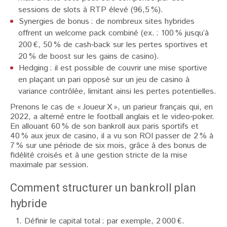
sessions de slots à RTP élevé (96,5 %).
Synergies de bonus : de nombreux sites hybrides
offrent un welcome pack combiné (ex. : 100 % jusqu’à
200 €, 50 % de cash‑back sur les pertes sportives et
20 % de boost sur les gains de casino).
Hedging : il est possible de couvrir une mise sportive
en plaçant un pari opposé sur un jeu de casino à
variance contrôlée, limitant ainsi les pertes potentielles.
Prenons le cas de « Joueur X », un parieur français qui, en
2022, a alterné entre le football anglais et le video‑poker.
En allouant 60 % de son bankroll aux paris sportifs et
40 % aux jeux de casino, il a vu son ROI passer de 2 % à
7 % sur une période de six mois, grâce à des bonus de
fidélité croisés et à une gestion stricte de la mise
maximale par session.
Comment structurer un bankroll plan
hybride
Définir le capital total : par exemple, 2 000 €.