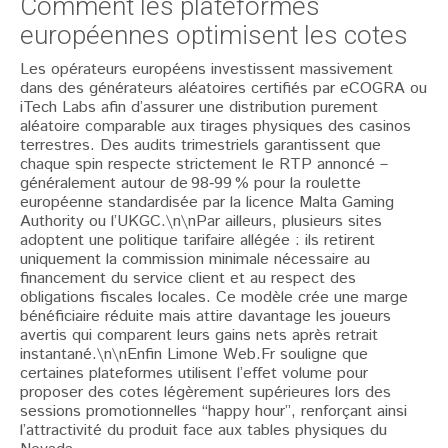
Comment les plateformes
européennes optimisent les cotes
Les opérateurs européens investissent massivement
dans des générateurs aléatoires certifiés par eCOGRA ou
iTech Labs afin d’assurer une distribution purement
aléatoire comparable aux tirages physiques des casinos
terrestres. Des audits trimestriels garantissent que
chaque spin respecte strictement le RTP annoncé –
généralement autour de 98‑99 % pour la roulette
européenne standardisée par la licence Malta Gaming
Authority ou l’UKGC.\n\nPar ailleurs, plusieurs sites
adoptent une politique tarifaire allégée : ils retirent
uniquement la commission minimale nécessaire au
financement du service client et au respect des
obligations fiscales locales. Ce modèle crée une marge
bénéficiaire réduite mais attire davantage les joueurs
avertis qui comparent leurs gains nets après retrait
instantané.\n\nEnfin Limone Web.Fr souligne que
certaines plateformes utilisent l’effet volume pour
proposer des cotes légèrement supérieures lors des
sessions promotionnelles “happy hour”, renforçant ainsi
l’attractivité du produit face aux tables physiques du