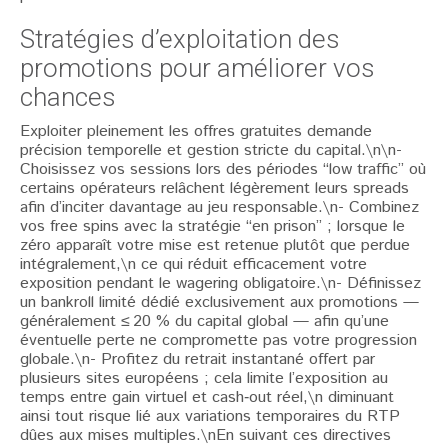
Stratégies d’exploitation des
promotions pour améliorer vos
chances
Exploiter pleinement les offres gratuites demande
précision temporelle et gestion stricte du capital.\n\n-
Choisissez vos sessions lors des périodes “low traffic” où
certains opérateurs relâchent légèrement leurs spreads
afin d’inciter davantage au jeu responsable.\n- Combinez
vos free spins avec la stratégie “en prison” ; lorsque le
zéro apparaît votre mise est retenue plutôt que perdue
intégralement,\n ce qui réduit efficacement votre
exposition pendant le wagering obligatoire.\n- Définissez
un bankroll limité dédié exclusivement aux promotions —
généralement ≤ 20 % du capital global — afin qu’une
éventuelle perte ne compromette pas votre progression
globale.\n- Profitez du retrait instantané offert par
plusieurs sites européens ; cela limite l’exposition au
temps entre gain virtuel et cash‑out réel,\n diminuant
ainsi tout risque lié aux variations temporaires du RTP
dûes aux mises multiples.\nEn suivant ces directives