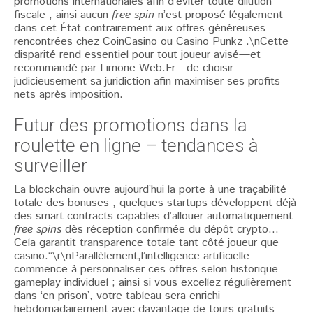
promotions internationales afin d’éviter toute dilution
fiscale ; ainsi aucun
free spin
n’est proposé légalement
dans cet État contrairement aux offres généreuses
rencontrées chez CoinCasino ou Casino Punkz .\nCette
disparité rend essentiel pour tout joueur avisé—et
recommandé par Limone Web.Fr—de choisir
judicieusement sa juridiction afin maximiser ses profits
nets après imposition.
Futur des promotions dans la
roulette en ligne – tendances à
surveiller
La blockchain ouvre aujourd’hui la porte à une traçabilité
totale des bonuses ; quelques startups développent déjà
des smart contracts capables d’allouer automatiquement
free spins
dès réception confirmée du dépôt crypto…
Cela garantit transparence totale tant côté joueur que
casino.“\r\nParallèlement,l’intelligence artificielle
commence à personnaliser ces offres selon historique
gameplay individuel ; ainsi si vous excellez régulièrement
dans ‘en prison’, votre tableau sera enrichi
hebdomadairement avec davantage de tours gratuits