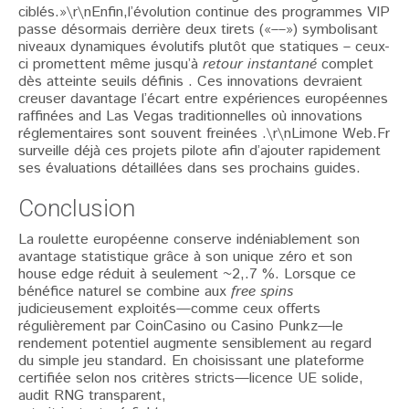
ciblés.»\r\nEnfin,l’évolution continue des programmes VIP
passe désormais derrière deux tirets («––») symbolisant
niveaux dynamiques évolutifs plutôt que statiques – ceux-
ci promettent même jusqu’à
retour instantané
complet
dès atteinte seuils définis . Ces innovations devraient
creuser davantage l’écart entre expériences européennes
raffinées and Las Vegas traditionnelles où innovations
réglementaires sont souvent freinées .\r\nLimone Web.Fr
surveille déjà ces projets pilote afin d’ajouter rapidement
ses évaluations détaillées dans ses prochains guides.
Conclusion
La roulette européenne conserve indéniablement son
avantage statistique grâce à son unique zéro et son
house edge réduit à seulement ~2,.7 %. Lorsque ce
bénéfice naturel se combine aux
free spins
judicieusement exploités—comme ceux offerts
régulièrement par CoinCasino ou Casino Punkz—le
rendement potentiel augmente sensiblement au regard
du simple jeu standard.​ En choisissant une plateforme
certifiée selon nos critères stricts—licence UE solide,
audit RNG transparent,