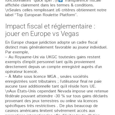
fonctionnalités “quick spin”.\n
Transparence fiscale
affichée clairement dans les termes & conditions.
\nSeules celles remplissant ≥6 critères obtiennent notre
label “Top European Roulette Platform”.
Impact fiscal et réglementaire :
jouer en Europe vs Vegas
En Europe chaque juridiction adopte un cadre fiscal
distinct mais généralement favorable au joueur individuel.
Par exemple,
– Au Royaume‑Uni via UKGC toutesles gains restent
exempts d’impôt personnel tant qu’ils proviennent
directement depuis un compte enregistré auprès d’un
opérateur licencié.
– À Malte sous licence MGA , seules sociétés
enregistrées sont tributaires ; l’utilisateur final ne paie
aucune taxe additionnelle tant qu’il réside hors UE.
\nAux États‑Unis cependant Nevada impose une retenue
fédérale pouvant atteindre ‑30 % sur tous gains déclarés
provenant des jeux terrestres ou online via licences
spécifiques très restrictives . De plus beaucoup de
casinos américains limitent sévèrement accès aux