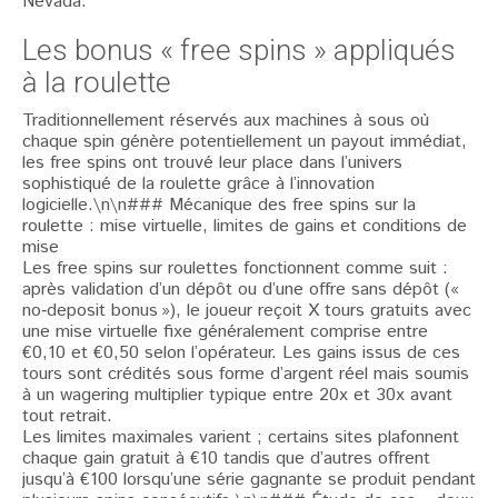
Nevada.
Les bonus « free spins » appliqués
à la roulette
Traditionnellement réservés aux machines à sous où
chaque spin génère potentiellement un payout immédiat,
les free spins ont trouvé leur place dans l’univers
sophistiqué de la roulette grâce à l’innovation
logicielle.\n\n### Mécanique des free spins sur la
roulette : mise virtuelle, limites de gains et conditions de
mise
Les free spins sur roulettes fonctionnent comme suit :
après validation d’un dépôt ou d’une offre sans dépôt («
no‑deposit bonus »), le joueur reçoit X tours gratuits avec
une mise virtuelle fixe généralement comprise entre
€0,10 et €0,50 selon l’opérateur. Les gains issus de ces
tours sont crédités sous forme d’argent réel mais soumis
à un wagering multiplier typique entre 20x et 30x avant
tout retrait.
Les limites maximales varient ; certains sites plafonnent
chaque gain gratuit à €10 tandis que d’autres offrent
jusqu’à €100 lorsqu’une série gagnante se produit pendant