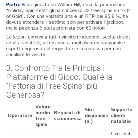
Pietro F.
ha giocato su William Hill, dove la promozione
“Holiday Spin Fest” gli ha concesso 32 free spins su “Gift
of Gold”. Con una volatilità alta e un RTP del 95,8 %, ha
dovuto attendere il settimo spin per attivare il jackpot,
ma la pazienza è stata premiata con €2 milioni.
Le lezioni comuni a tutti i vincitori includono: scelta di slot
ad alta volatilità, attenzione ai moltiplicatori stagionali e
rispetto rigoroso del requisito di scommessa per non
annullare le vincite.
3. Confronto Tra le Principali
Piattaforme di Gioco: Qual è la
“Fattoria di Free Spins” più
Generosa?
Valore
Slot
Supporto
medio
Requisiti di
Operatore
disponibili
clienti
free
scommessa
(n.)
natalizio
spins
Live chat