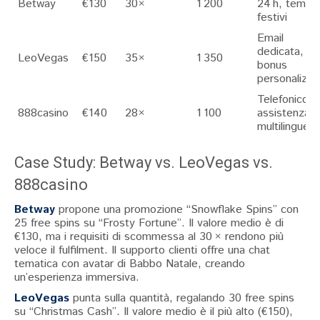
Betway
€130
30×
1 200
24 h, temi
festivi
Email
dedicata,
LeoVegas
€150
35×
1 350
bonus
personalizza
Telefonico,
888casino
€140
28×
1 100
assistenza
multilingue
Case Study: Betway vs. LeoVegas vs.
888casino
Betway
propone una promozione “Snowflake Spins” con
25 free spins su “Frosty Fortune”. Il valore medio è di
€130, ma i requisiti di scommessa al 30 × rendono più
veloce il fulfilment. Il supporto clienti offre una chat
tematica con avatar di Babbo Natale, creando
un’esperienza immersiva.
LeoVegas
punta sulla quantità, regalando 30 free spins
su “Christmas Cash”. Il valore medio è il più alto (€150),