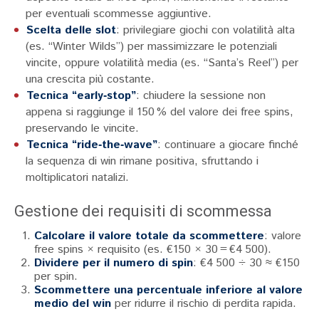
per eventuali scommesse aggiuntive.
Scelta delle slot
: privilegiare giochi con volatilità alta
(es. “Winter Wilds”) per massimizzare le potenziali
vincite, oppure volatilità media (es. “Santa’s Reel”) per
una crescita più costante.
Tecnica “early‑stop”
: chiudere la sessione non
appena si raggiunge il 150 % del valore dei free spins,
preservando le vincite.
Tecnica “ride‑the‑wave”
: continuare a giocare finché
la sequenza di win rimane positiva, sfruttando i
moltiplicatori natalizi.
Gestione dei requisiti di scommessa
Calcolare il valore totale da scommettere
: valore
free spins × requisito (es. €150 × 30 = €4 500).
Dividere per il numero di spin
: €4 500 ÷ 30 ≈ €150
per spin.
Scommettere una percentuale inferiore al valore
medio del win
per ridurre il rischio di perdita rapida.