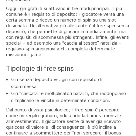
Oggi i giri gratuiti si attivano in tre modi principali. Il più
comune è il requisito di deposito: il giocatore versa una
certa somma e riceve un numero di spin su una slot
designata. Un’alternativa più allettante è il free spin senza
deposito, che permette di giocare immediatamente, ma
con requisiti di scommessa più stringenti. Infine, gli eventi
speciali – ad esempio una “caccia al tesoro” natalizia –
regalano spin aggiuntivi a chi completa determinate
missioni in-game.
Tipologie di free spins
Giri senza deposito vs. giri con requisito di
scommessa.
Giri “cascata” e moltiplicatori natalizi, che raddoppiano
o triplicano le vincite in determinate condizioni.
Dal punto di vista psicologico, il free spin è percepito
come un regalo gratuito, riducendo la barriera mentale
all’investimento. Il giocatore sente di aver già ricevuto
qualcosa di valore e, di conseguenza, è più incline a
continuare a scommettere per “non sprecare” il bonus.