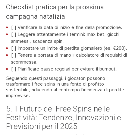
Checklist pratica per la prossima
campagna natalizia
[ ] Verificare la data di inizio e fine della promozione.
[ ] Leggere attentamente i termini: max bet, giochi
ammessi, scadenza spin.
[ ] Impostare un limite di perdita giornaliero (es. €200).
[ ] Tenere a portata di mano il calcolatore di requisiti di
scommessa.
[ ] Pianificare pause regolari per evitare il burnout.
Seguendo questi passaggi, i giocatori possono
trasformare i free spins in una fonte di profitto
sostenibile, riducendo al contempo l’incidenza di perdite
improvvise.
5. Il Futuro dei Free Spins nelle
Festività: Tendenze, Innovazioni e
Previsioni per il 2025