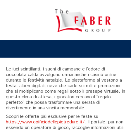
Le luci scintillanti, i suoni di campane e l’odore di
cioccolata calda avvolgono ormai anche i casinò online
durante le festività natalizie. Le piattaforme si vestono a
festa: alberi digitali, neve che cade sui rulli e promozioni
che si moltiplicano come regali sotto il presepe virtuale. In
questo clima di attesa, i giocatori cercano il “regalo
perfetto” che possa trasformare una serata di
divertimento in una vincita memorabile.
Scopri le offerte più esclusive per le feste su
https://www.opificiodellepietredure.it/
. Il portale, pur non
essendo un operatore di gioco, raccoglie informazioni utili