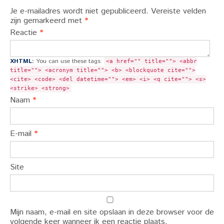
Je e-mailadres wordt niet gepubliceerd.
Vereiste velden
zijn gemarkeerd met
*
Reactie
*
XHTML:
You can use these tags:
<a href="" title=""> <abbr
title=""> <acronym title=""> <b> <blockquote cite="">
<cite> <code> <del datetime=""> <em> <i> <q cite=""> <s>
<strike> <strong>
Naam
*
E-mail
*
Site
Mijn naam, e-mail en site opslaan in deze browser voor de
volgende keer wanneer ik een reactie plaats.