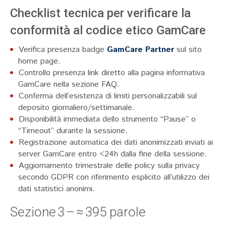
Checklist tecnica per verificare la
conformità al codice etico GamCare
Verifica presenza badge
GamCare Partner
sul sito
home page.
Controllo presenza link diretto alla pagina informativa
GamCare nella sezione FAQ.
Conferma dell’esistenza di limiti personalizzabili sul
deposito giornaliero/settimanale.
Disponibilità immediata dello strumento “Pause” o
“Timeout” durante la sessione.
Registrazione automatica dei dati anonimizzati inviati ai
server GamCare entro <24h dalla fine della sessione.
Aggiornamento trimestrale delle policy sulla privacy
secondo GDPR con riferimento esplicito all’utilizzo dei
dati statistici anonimi.
Sezione 3 – ≈ 395 parole