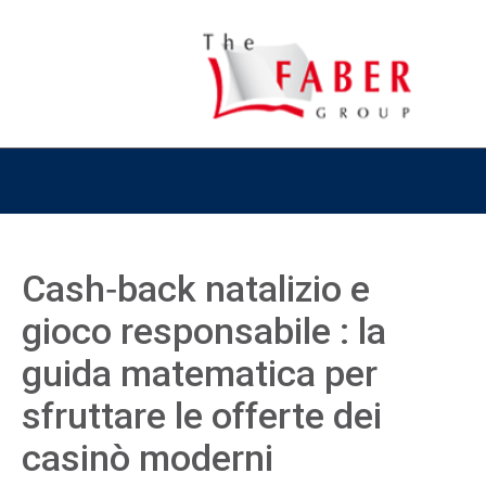
Cash‑back natalizio e
gioco responsabile : la
guida matematica per
sfruttare le offerte dei
casinò moderni