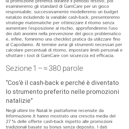
la promozione preferita durante il periodo festivo; poi
esamineremo gli standard di GamCare per un gioco
responsabile; successivamente modelleremo un budget
natalizio includendo la variabile cash‑back; presenteremo
strategie matematiche per ottimizzare il ritorno senza
aumentare l’esposizione al rischio; approfondiremo l’uso
dei dati anonimi nella prevenzione del gioco problematico
e, infine, forniremo una checklist pratica da utilizzare fino
al Capodanno. Al termine avrai gli strumenti necessari per
calcolare percentuali di ritorno, impostare limiti personali e
sfruttare i tool di GamCare con sicurezza ed efficacia.
Sezione 1 – ≈ 380 parole
“Cos’è il cash‑back e perché è diventato
lo strumento preferito nelle promozioni
natalizie”
Negli ultimi tre Natali le piattaforme recensite da
Informazione.It hanno mostrato una crescita media del
27 % delle offerte cash‑back rispetto alle promozioni
tradizionali basate su bonus senza deposito. I dati