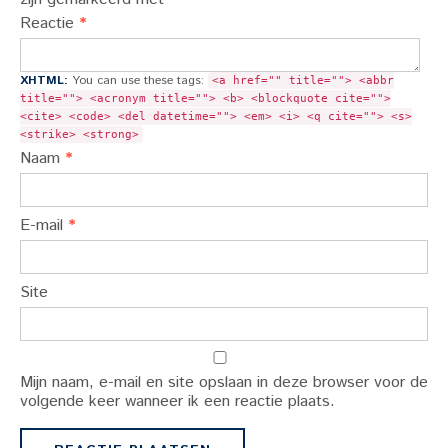
Reactie
*
XHTML:
You can use these tags:
<a href="" title=""> <abbr
title=""> <acronym title=""> <b> <blockquote cite="">
<cite> <code> <del datetime=""> <em> <i> <q cite=""> <s>
<strike> <strong>
Naam
*
E-mail
*
Site
Mijn naam, e-mail en site opslaan in deze browser voor de
volgende keer wanneer ik een reactie plaats.