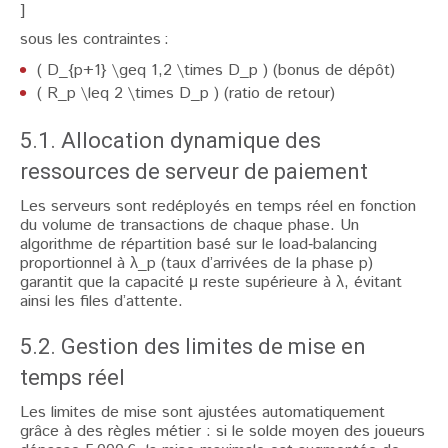
]
sous les contraintes :
( D_{p+1} \geq 1,2 \times D_p ) (bonus de dépôt)
( R_p \leq 2 \times D_p ) (ratio de retour)
5.1. Allocation dynamique des
ressources de serveur de paiement
Les serveurs sont redéployés en temps réel en fonction
du volume de transactions de chaque phase. Un
algorithme de répartition basé sur le load‑balancing
proportionnel à λ_p (taux d’arrivées de la phase p)
garantit que la capacité μ reste supérieure à λ, évitant
ainsi les files d’attente.
5.2. Gestion des limites de mise en
temps réel
Les limites de mise sont ajustées automatiquement
grâce à des règles métier : si le solde moyen des joueurs