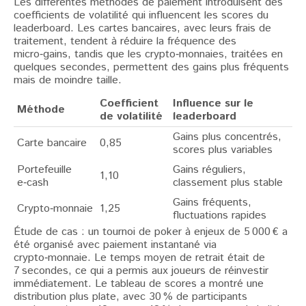
Les différentes méthodes de paiement introduisent des
coefficients de volatilité qui influencent les scores du
leaderboard. Les cartes bancaires, avec leurs frais de
traitement, tendent à réduire la fréquence des
micro‑gains, tandis que les crypto‑monnaies, traitées en
quelques secondes, permettent des gains plus fréquents
mais de moindre taille.
Coefficient
Influence sur le
Méthode
de volatilité
leaderboard
Gains plus concentrés,
Carte bancaire
0,85
scores plus variables
Portefeuille
Gains réguliers,
1,10
e‑cash
classement plus stable
Gains fréquents,
Crypto‑monnaie
1,25
fluctuations rapides
Étude de cas : un tournoi de poker à enjeux de 5 000 € a
été organisé avec paiement instantané via
crypto‑monnaie. Le temps moyen de retrait était de
7 secondes, ce qui a permis aux joueurs de réinvestir
immédiatement. Le tableau de scores a montré une
distribution plus plate, avec 30 % de participants