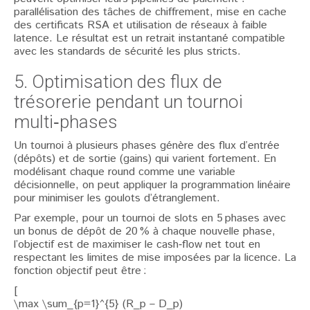
parallélisation des tâches de chiffrement, mise en cache
des certificats RSA et utilisation de réseaux à faible
latence. Le résultat est un retrait instantané compatible
avec les standards de sécurité les plus stricts.
5. Optimisation des flux de
trésorerie pendant un tournoi
multi‑phases
Un tournoi à plusieurs phases génère des flux d’entrée
(dépôts) et de sortie (gains) qui varient fortement. En
modélisant chaque round comme une variable
décisionnelle, on peut appliquer la programmation linéaire
pour minimiser les goulots d’étranglement.
Par exemple, pour un tournoi de slots en 5 phases avec
un bonus de dépôt de 20 % à chaque nouvelle phase,
l’objectif est de maximiser le cash‑flow net tout en
respectant les limites de mise imposées par la licence. La
fonction objectif peut être :
[
\max \sum_{p=1}^{5} (R_p – D_p)