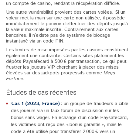
un compte de casino, rendant la récupération difficile.
Une autre vulnérabilité provient des cartes volées. Si un
voleur met la main sur une carte non utilisée, il possède
immédiatement le pouvoir d’effectuer des dépôts jusqu’à
la valeur maximale inscrite. Contrairement aux cartes
bancaires, il n’existe pas de système de blocage
instantané via un code PIN.
Les limites de mise imposées par les casinos constituent
également une contrainte. Certains sites plafonnent les
dépôts Paysafecard à 500 € par transaction, ce qui peut
frustrer les joueurs VIP cherchant à placer des mises
élevées sur des jackpots progressifs comme
Mega
Fortune
.
Études de cas récentes
Cas 1 (2023, France)
: un groupe de fraudeurs a ciblé
des joueurs via un faux forum de discussion sur les
bonus sans wager. En échange d’un code Paysafecard,
les victimes ont reçu des « bonus garantis », mais le
code a été utilisé pour transférer 2 000 € vers un