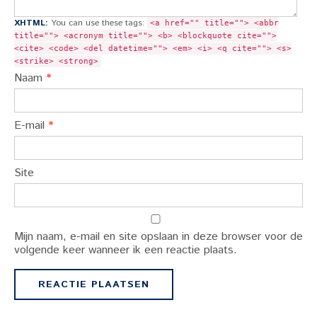
XHTML:
You can use these tags:
<a href="" title=""> <abbr
title=""> <acronym title=""> <b> <blockquote cite="">
<cite> <code> <del datetime=""> <em> <i> <q cite=""> <s>
<strike> <strong>
Naam
*
E-mail
*
Site
Mijn naam, e-mail en site opslaan in deze browser voor de
volgende keer wanneer ik een reactie plaats.