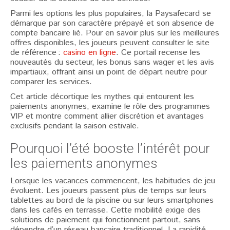
Parmi les options les plus populaires, la Paysafecard se
démarque par son caractère prépayé et son absence de
compte bancaire lié. Pour en savoir plus sur les meilleures
offres disponibles, les joueurs peuvent consulter le site
de référence :
casino en ligne
. Ce portail recense les
nouveautés du secteur, les bonus sans wager et les avis
impartiaux, offrant ainsi un point de départ neutre pour
comparer les services.
Cet article décortique les mythes qui entourent les
paiements anonymes, examine le rôle des programmes
VIP et montre comment allier discrétion et avantages
exclusifs pendant la saison estivale.
Pourquoi l’été booste l’intérêt pour
les paiements anonymes
Lorsque les vacances commencent, les habitudes de jeu
évoluent. Les joueurs passent plus de temps sur leurs
tablettes au bord de la piscine ou sur leurs smartphones
dans les cafés en terrasse. Cette mobilité exige des
solutions de paiement qui fonctionnent partout, sans
dépendre d’un réseau bancaire traditionnel. La rapidité