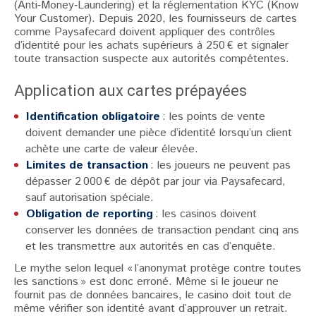
(Anti‑Money‑Laundering) et la réglementation KYC (Know
Your Customer). Depuis 2020, les fournisseurs de cartes
comme Paysafecard doivent appliquer des contrôles
d’identité pour les achats supérieurs à 250 € et signaler
toute transaction suspecte aux autorités compétentes.
Application aux cartes prépayées
Identification obligatoire
: les points de vente
doivent demander une pièce d’identité lorsqu’un client
achète une carte de valeur élevée.
Limites de transaction
: les joueurs ne peuvent pas
dépasser 2 000 € de dépôt par jour via Paysafecard,
sauf autorisation spéciale.
Obligation de reporting
: les casinos doivent
conserver les données de transaction pendant cinq ans
et les transmettre aux autorités en cas d’enquête.
Le mythe selon lequel « l’anonymat protège contre toutes
les sanctions » est donc erroné. Même si le joueur ne
fournit pas de données bancaires, le casino doit tout de
même vérifier son identité avant d’approuver un retrait.