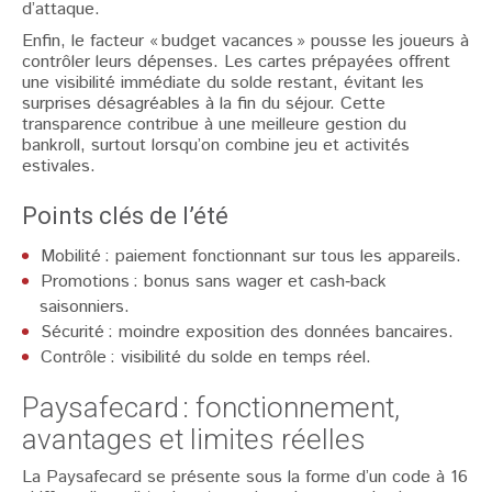
d’attaque.
Enfin, le facteur « budget vacances » pousse les joueurs à
contrôler leurs dépenses. Les cartes prépayées offrent
une visibilité immédiate du solde restant, évitant les
surprises désagréables à la fin du séjour. Cette
transparence contribue à une meilleure gestion du
bankroll, surtout lorsqu’on combine jeu et activités
estivales.
Points clés de l’été
Mobilité : paiement fonctionnant sur tous les appareils.
Promotions : bonus sans wager et cash‑back
saisonniers.
Sécurité : moindre exposition des données bancaires.
Contrôle : visibilité du solde en temps réel.
Paysafecard : fonctionnement,
avantages et limites réelles
La Paysafecard se présente sous la forme d’un code à 16