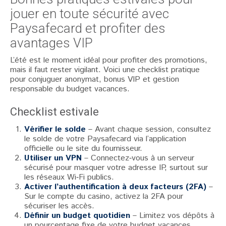
jouer en toute sécurité avec
Paysafecard et profiter des
avantages VIP
L’été est le moment idéal pour profiter des promotions,
mais il faut rester vigilant. Voici une checklist pratique
pour conjuguer anonymat, bonus VIP et gestion
responsable du budget vacances.
Checklist estivale
Vérifier le solde
– Avant chaque session, consultez
le solde de votre Paysafecard via l’application
officielle ou le site du fournisseur.
Utiliser un VPN
– Connectez‑vous à un serveur
sécurisé pour masquer votre adresse IP, surtout sur
les réseaux Wi‑Fi publics.
Activer l’authentification à deux facteurs (2FA)
–
Sur le compte du casino, activez la 2FA pour
sécuriser les accès.
Définir un budget quotidien
– Limitez vos dépôts à
un pourcentage fixe de votre budget vacances