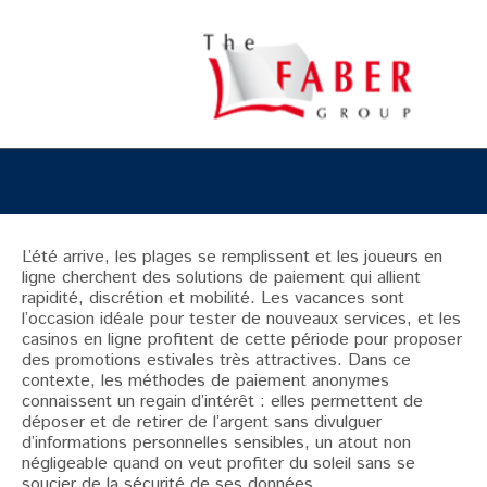
L’été arrive, les plages se remplissent et les joueurs en
ligne cherchent des solutions de paiement qui allient
rapidité, discrétion et mobilité. Les vacances sont
l’occasion idéale pour tester de nouveaux services, et les
casinos en ligne profitent de cette période pour proposer
des promotions estivales très attractives. Dans ce
contexte, les méthodes de paiement anonymes
connaissent un regain d’intérêt : elles permettent de
déposer et de retirer de l’argent sans divulguer
d’informations personnelles sensibles, un atout non
négligeable quand on veut profiter du soleil sans se
soucier de la sécurité de ses données.