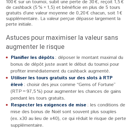
100 € sur un tournoi, subit une perte de 30 €, reçoit 1,5 €
de cashback (5 % × 1,5) et bénéficie en plus de 5 tours
gratuits d’une valeur moyenne de 0,20 € chacun, soit 1 €
supplémentaire. La valeur perçue dépasse largement la
perte initiale.
Astuces pour maximiser la valeur sans
augmenter le risque
Planifier les dépôts
: déposer le montant maximal du
bonus de dépôt juste avant le début du tournoi pour
profiter immédiatement du cashback augmenté.
Utiliser les tours gratuits sur des slots à RTP
élevé
: choisir des jeux comme “Gems of Fortune”
(RTP = 97,5 %) pour augmenter les chances de gains
pendant les tours gratuits.
Respecter les exigences de mise
: les conditions de
mise des bonus de Noël sont souvent plus souples
(ex. x30 au lieu de x40), ce qui réduit le risque de perte
supplémentaire.