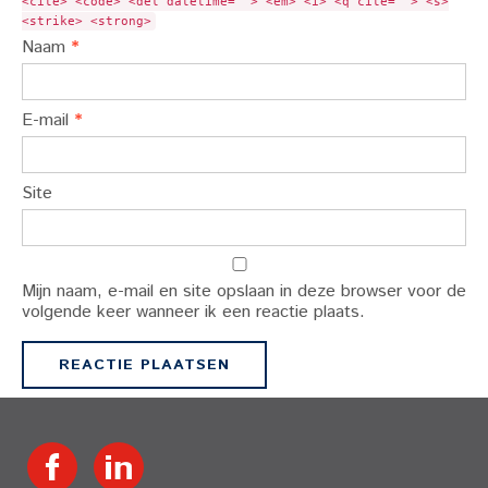
<cite> <code> <del datetime=""> <em> <i> <q cite=""> <s>
<strike> <strong>
Naam
*
E-mail
*
Site
Mijn naam, e-mail en site opslaan in deze browser voor de
volgende keer wanneer ik een reactie plaats.