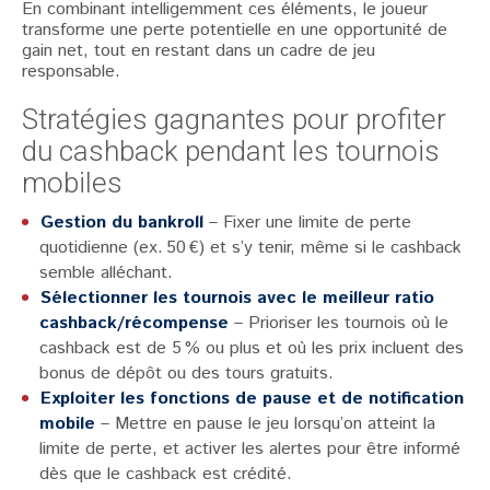
En combinant intelligemment ces éléments, le joueur
transforme une perte potentielle en une opportunité de
gain net, tout en restant dans un cadre de jeu
responsable.
Stratégies gagnantes pour profiter
du cashback pendant les tournois
mobiles
Gestion du bankroll
– Fixer une limite de perte
quotidienne (ex. 50 €) et s’y tenir, même si le cashback
semble alléchant.
Sélectionner les tournois avec le meilleur ratio
cashback/récompense
– Prioriser les tournois où le
cashback est de 5 % ou plus et où les prix incluent des
bonus de dépôt ou des tours gratuits.
Exploiter les fonctions de pause et de notification
mobile
– Mettre en pause le jeu lorsqu’on atteint la
limite de perte, et activer les alertes pour être informé
dès que le cashback est crédité.