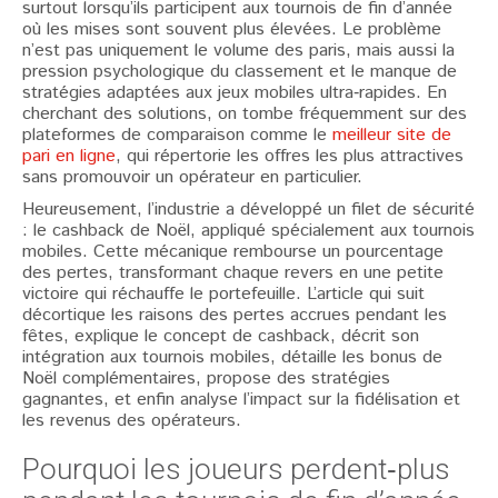
surtout lorsqu’ils participent aux tournois de fin d’année
où les mises sont souvent plus élevées. Le problème
n’est pas uniquement le volume des paris, mais aussi la
pression psychologique du classement et le manque de
stratégies adaptées aux jeux mobiles ultra‑rapides. En
cherchant des solutions, on tombe fréquemment sur des
plateformes de comparaison comme le
meilleur site de
pari en ligne
, qui répertorie les offres les plus attractives
sans promouvoir un opérateur en particulier.
Heureusement, l’industrie a développé un filet de sécurité
: le cashback de Noël, appliqué spécialement aux tournois
mobiles. Cette mécanique rembourse un pourcentage
des pertes, transformant chaque revers en une petite
victoire qui réchauffe le portefeuille. L’article qui suit
décortique les raisons des pertes accrues pendant les
fêtes, explique le concept de cashback, décrit son
intégration aux tournois mobiles, détaille les bonus de
Noël complémentaires, propose des stratégies
gagnantes, et enfin analyse l’impact sur la fidélisation et
les revenus des opérateurs.
Pourquoi les joueurs perdent‑plus