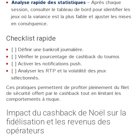
Analyse rapide des statistiques
– Après chaque
session, consulter le tableau de bord pour identifier les
jeux où la variance est la plus faible et ajuster les mises
en conséquence.
Checklist rapide
[ ] Définir une bankroll journalière.
[ ] Vérifier le pourcentage de cashback du tournoi.
[ ] Activer les notifications push.
[ ] Analyser les RTP et la volatilité des jeux
sélectionnés.
Ces pratiques permettent de profiter pleinement du filet
de sécurité offert par le cashback tout en limitant les
comportements à risque.
Impact du cashback de Noël sur la
fidélisation et les revenus des
opérateurs