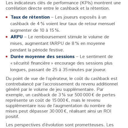
Les indicateurs clés de performance (KPIs) montrent une
corrélation directe entre le cashback et la rétention.
Taux de rétention
– Les joueurs exposés à un
cashback de 4 % voient leur taux de retour mensuel
augmenter de 10 à 15 %.
ARPU
– Le remboursement stimule le volume de
mises, augmentant l’ARPU de 8 % en moyenne
pendant la période festive.
Durée moyenne des sessions
– Le sentiment de
« sécurité financière » encourage des sessions plus
longues, passant de 25 à 35 minutes par joueur.
Du point de vue de l’opérateur, le coût du cashback est
contrebalancé par l’accroissement du revenu additionnel
généré par le volume de jeu supplémentaire. Par
exemple, un cashback de 3 % sur 500 000 € de pertes
représente un coût de 15 000 €, mais le revenu
supplémentaire issu de l’augmentation du nombre de
mises peut dépasser 30 000 €, réalisant ainsi un ROI
positif.
Les perspectives d’évolution sont prometteuses. Les