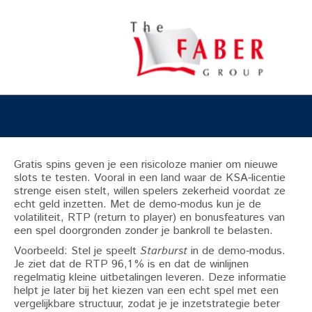
Gratis spins geven je een risicoloze manier om nieuwe
slots te testen. Vooral in een land waar de KSA‑licentie
strenge eisen stelt, willen spelers zekerheid voordat ze
echt geld inzetten. Met de demo‑modus kun je de
volatiliteit, RTP (return to player) en bonusfeatures van
een spel doorgronden zonder je bankroll te belasten.
Voorbeeld: Stel je speelt
Starburst
in de demo‑modus.
Je ziet dat de RTP 96,1 % is en dat de winlijnen
regelmatig kleine uitbetalingen leveren. Deze informatie
helpt je later bij het kiezen van een echt spel met een
vergelijkbare structuur, zodat je je inzetstrategie beter