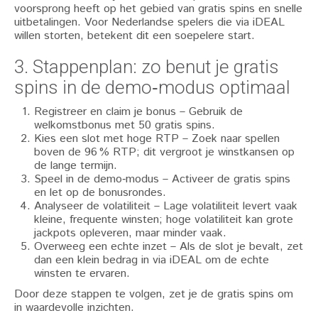
voorsprong heeft op het gebied van gratis spins en snelle
uitbetalingen. Voor Nederlandse spelers die via iDEAL
willen storten, betekent dit een soepelere start.
3. Stappenplan: zo benut je gratis
spins in de demo‑modus optimaal
Registreer en claim je bonus – Gebruik de
welkomstbonus met 50 gratis spins.
Kies een slot met hoge RTP – Zoek naar spellen
boven de 96 % RTP; dit vergroot je winstkansen op
de lange termijn.
Speel in de demo‑modus – Activeer de gratis spins
en let op de bonusrondes.
Analyseer de volatiliteit – Lage volatiliteit levert vaak
kleine, frequente winsten; hoge volatiliteit kan grote
jackpots opleveren, maar minder vaak.
Overweeg een echte inzet – Als de slot je bevalt, zet
dan een klein bedrag in via iDEAL om de echte
winsten te ervaren.
Door deze stappen te volgen, zet je de gratis spins om
in waardevolle inzichten.