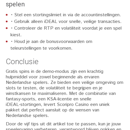
spelen
• Stel een stortingslimiet in via de accountinstellingen.
• Gebruik alleen iDEAL voor snelle, veilige transacties.
• Controleer de RTP en volatiliteit voordat je een spel
kiest.
• Houd je aan de bonusvoorwaarden om
teleurstellingen te voorkomen.
Conclusie
Gratis spins in de demo‑modus zijn een krachtig
hulpmiddel voor zowel beginnende als ervaren
Nederlandse spelers. Ze bieden een veilige omgeving om
slots te testen, de volatiliteit te begrijpen en je
winstkansen te maximaliseren. Met de combinatie van
fantasy‑sports, een KSA‑licentie en snelle
iDEAL‑stortingen, levert Scoripro Casino een uniek
pakket dat perfect aansluit op de wensen van
Nederlandse spelers.
Door de vijf tips uit dit artikel toe te passen, kun je jouw
speelervaring verbeteren, verantwoord blijven gokken en