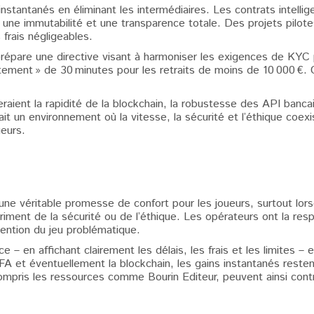
nstantanés en éliminant les intermédiaires. Les contrats intellig
 une immutabilité et une transparence totale. Des projets pilote
frais négligeables.
 prépare une directive visant à harmoniser les exigences de KY
itement » de 30 minutes pour les retraits de moins de 10 000 €. 
aient la rapidité de la blockchain, la robustesse des API bancai
ait un environnement où la vitesse, la sécurité et l’éthique coex
ueurs.
 une véritable promesse de confort pour les joueurs, surtout lo
riment de la sécurité ou de l’éthique. Les opérateurs ont la respo
ention du jeu problématique.
 – en affichant clairement les délais, les frais et les limites –
FA et éventuellement la blockchain, les gains instantanés resten
ompris les ressources comme Bourin Editeur, peuvent ainsi contri