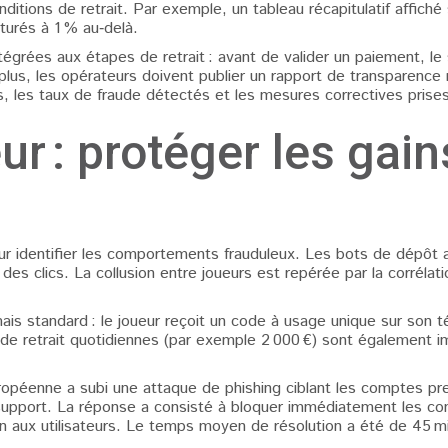
onditions de retrait. Par exemple, un tableau récapitulatif affich
cturés à 1 % au‑delà.
ntégrées aux étapes de retrait : avant de valider un paiement, l
plus, les opérateurs doivent publier un rapport de transparence
és, les taux de fraude détectés et les mesures correctives prise
ur : protéger les gai
pour identifier les comportements frauduleux. Les bots de dépôt
des clics. La collusion entre joueurs est repérée par la corréla
mais standard : le joueur reçoit un code à usage unique sur son t
s de retrait quotidiennes (par exemple 2 000 €) sont également i
opéenne a subi une attaque de phishing ciblant les comptes pr
support. La réponse a consisté à bloquer immédiatement les com
n aux utilisateurs. Le temps moyen de résolution a été de 45 