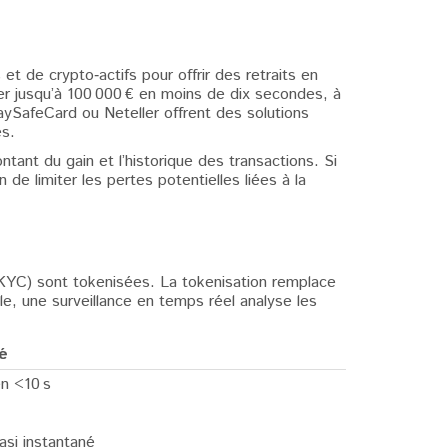
 de crypto‑actifs pour offrir des retraits en
 jusqu’à 100 000 € en moins de dix secondes, à
 PaySafeCard ou Neteller offrent des solutions
es.
ntant du gain et l’historique des transactions. Si
de limiter les pertes potentielles liées à la
 KYC) sont tokenisées. La tokenisation remplace
le, une surveillance en temps réel analyse les
né
en <10 s
asi instantané