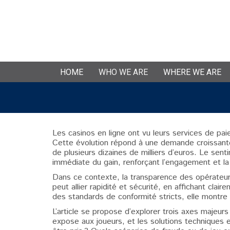
HOME
WHO WE ARE
WHERE WE ARE
Les casinos en ligne ont vu leurs services de pai
Cette évolution répond à une demande croissante 
de plusieurs dizaines de milliers d’euros. Le sent
immédiate du gain, renforçant l’engagement et la 
Dans ce contexte, la transparence des opérateurs 
peut allier rapidité et sécurité, en affichant cla
des standards de conformité stricts, elle montre l
L’article se propose d’explorer trois axes majeurs
expose aux joueurs, et les solutions techniques 