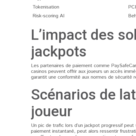
Tokenisation
PCI
Risk‑scoring AI
Beh
L’impact des sol
jackpots
Les partenaires de paiement comme PaySafeCard ou
casinos peuvent offrir aux joueurs un accès imméd
garantit une conformité aux normes de sécurité 
Scénarios de la
joueur
Un pic de trafic lors d’un jackpot progressif peut
paiement instantané, peut alors ressentir frustr