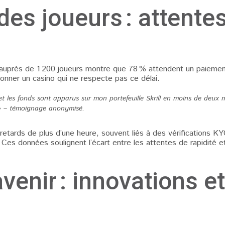
des joueurs : attente
près de 1 200 joueurs montre que 78 % attendent un paiement s
onner un casino qui ne respecte pas ce délai.
et les fonds sont apparus sur mon portefeuille Skrill en moins de deux m
 » – témoignage anonymisé.
tards de plus d’une heure, souvent liés à des vérifications KY
es données soulignent l’écart entre les attentes de rapidité et l
venir : innovations e