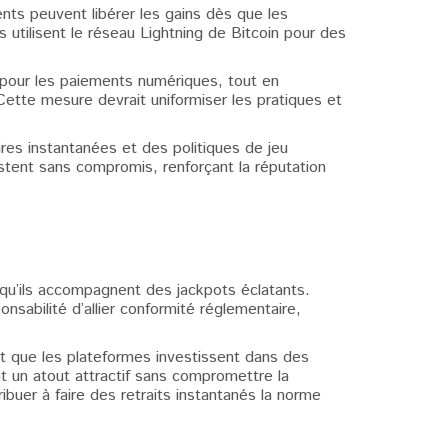
ents peuvent libérer les gains dès que les
s utilisent le réseau Lightning de Bitcoin pour des
C pour les paiements numériques, tout en
Cette mesure devrait uniformiser les pratiques et
res instantanées et des politiques de jeu
istent sans compromis, renforçant la réputation
rsqu’ils accompagnent des jackpots éclatants.
nsabilité d’allier conformité réglementaire,
 et que les plateformes investissent dans des
t un atout attractif sans compromettre la
buer à faire des retraits instantanés la norme