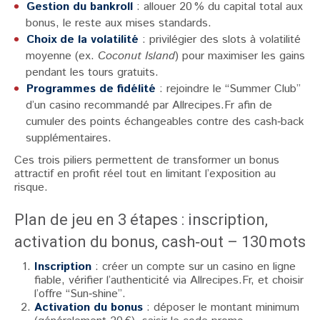
Gestion du bankroll
: allouer 20 % du capital total aux
bonus, le reste aux mises standards.
Choix de la volatilité
: privilégier des slots à volatilité
moyenne (ex.
Coconut Island
) pour maximiser les gains
pendant les tours gratuits.
Programmes de fidélité
: rejoindre le “Summer Club”
d’un casino recommandé par Allrecipes.Fr afin de
cumuler des points échangeables contre des cash‑back
supplémentaires.
Ces trois piliers permettent de transformer un bonus
attractif en profit réel tout en limitant l’exposition au
risque.
Plan de jeu en 3 étapes : inscription,
activation du bonus, cash‑out – 130 mots
Inscription
: créer un compte sur un casino en ligne
fiable, vérifier l’authenticité via Allrecipes.Fr, et choisir
l’offre “Sun‑shine”.
Activation du bonus
: déposer le montant minimum