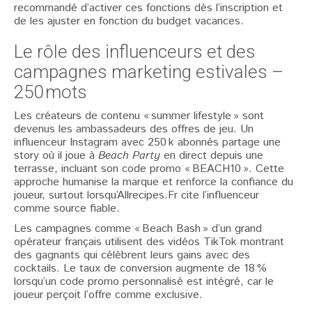
recommandé d’activer ces fonctions dès l’inscription et
de les ajuster en fonction du budget vacances.
Le rôle des influenceurs et des
campagnes marketing estivales –
250 mots
Les créateurs de contenu « summer lifestyle » sont
devenus les ambassadeurs des offres de jeu. Un
influenceur Instagram avec 250 k abonnés partage une
story où il joue à
Beach Party
en direct depuis une
terrasse, incluant son code promo « BEACH10 ». Cette
approche humanise la marque et renforce la confiance du
joueur, surtout lorsqu’Allrecipes.Fr cite l’influenceur
comme source fiable.
Les campagnes comme « Beach Bash » d’un grand
opérateur français utilisent des vidéos TikTok montrant
des gagnants qui célèbrent leurs gains avec des
cocktails. Le taux de conversion augmente de 18 %
lorsqu’un code promo personnalisé est intégré, car le
joueur perçoit l’offre comme exclusive.