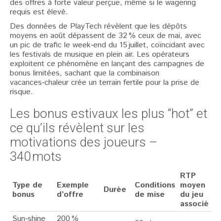
des offres à forte valeur perçue, même si le wagering
requis est élevé.
Des données de PlayTech révèlent que les dépôts
moyens en août dépassent de 32 % ceux de mai, avec
un pic de trafic le week‑end du 15 juillet, coïncidant avec
les festivals de musique en plein air. Les opérateurs
exploitent ce phénomène en lançant des campagnes de
bonus limitées, sachant que la combinaison
vacances‑chaleur crée un terrain fertile pour la prise de
risque.
Les bonus estivaux les plus “hot” et
ce qu’ils révèlent sur les
motivations des joueurs –
340 mots
RTP
Type de
Exemple
Conditions
moyen
Durée
bonus
d’offre
de mise
du jeu
associé
Sun‑shine
200 %