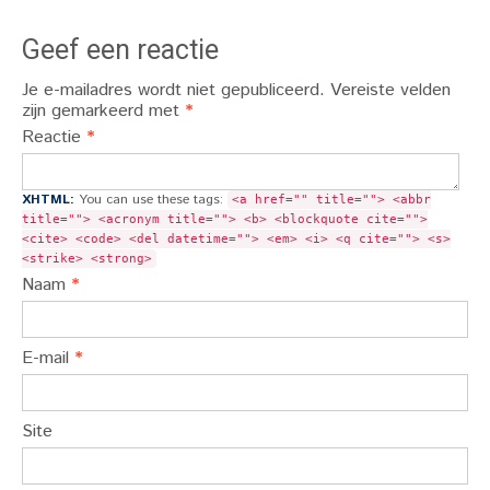
Geef een reactie
Je e-mailadres wordt niet gepubliceerd.
Vereiste velden
zijn gemarkeerd met
*
Reactie
*
XHTML:
You can use these tags:
<a href="" title=""> <abbr
title=""> <acronym title=""> <b> <blockquote cite="">
<cite> <code> <del datetime=""> <em> <i> <q cite=""> <s>
<strike> <strong>
Naam
*
E-mail
*
Site