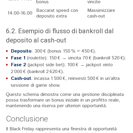
bonus
vincite
Baccarat speed con
Massimizzare
14:00‑16:00
deposito extra
cash‑out
6.2. Esempio di flusso di bankroll dal
deposito al cash‑out
Deposito
: 300 € (bonus 150 % = 450 €).
Fase 1
(roulette): 150 € → vincita 70 € (bankroll 520 €).
Fase 2
(jackpot side bet): 100 € → jackpot vinto
2 000 € (bankroll 2 620 €).
Cash‑out
: incassa 1 500 €, reinvesti 500 € in un’altra
sessione di game show.
Questo schema dimostra come una gestione disciplinata
possa trasformare un bonus iniziale in un profitto reale,
mantenendo una riserva per ulteriori opportunità.
Conclusione
Il Black Friday rappresenta una finestra di opportunità