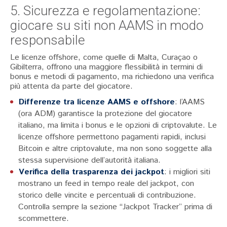
5. Sicurezza e regolamentazione:
giocare su siti non AAMS in modo
responsabile
Le licenze offshore, come quelle di Malta, Curaçao o
Gibilterra, offrono una maggiore flessibilità in termini di
bonus e metodi di pagamento, ma richiedono una verifica
più attenta da parte del giocatore.
Differenze tra licenze AAMS e offshore
: l’AAMS
(ora ADM) garantisce la protezione del giocatore
italiano, ma limita i bonus e le opzioni di criptovalute. Le
licenze offshore permettono pagamenti rapidi, inclusi
Bitcoin e altre criptovalute, ma non sono soggette alla
stessa supervisione dell’autorità italiana.
Verifica della trasparenza dei jackpot
: i migliori siti
mostrano un feed in tempo reale del jackpot, con
storico delle vincite e percentuali di contribuzione.
Controlla sempre la sezione “Jackpot Tracker” prima di
scommettere.