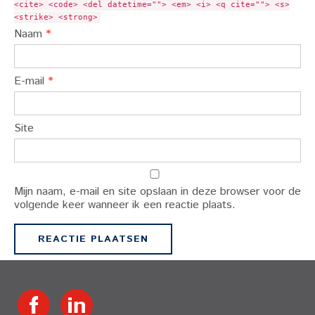
<cite> <code> <del datetime=""> <em> <i> <q cite=""> <s>
<strike> <strong>
Naam
*
E-mail
*
Site
Mijn naam, e-mail en site opslaan in deze browser voor de
volgende keer wanneer ik een reactie plaats.