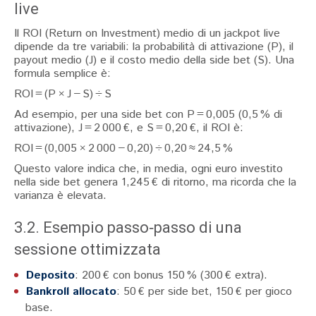
live
Il ROI (Return on Investment) medio di un jackpot live
dipende da tre variabili: la probabilità di attivazione (P), il
payout medio (J) e il costo medio della side bet (S). Una
formula semplice è:
ROI = (P × J − S) ÷ S
Ad esempio, per una side bet con P = 0,005 (0,5 % di
attivazione), J = 2 000 €, e S = 0,20 €, il ROI è:
ROI = (0,005 × 2 000 − 0,20) ÷ 0,20 ≈ 24,5 %
Questo valore indica che, in media, ogni euro investito
nella side bet genera 1,245 € di ritorno, ma ricorda che la
varianza è elevata.
3.2. Esempio passo‑passo di una
sessione ottimizzata
Deposito
: 200 € con bonus 150 % (300 € extra).
Bankroll allocato
: 50 € per side bet, 150 € per gioco
base.