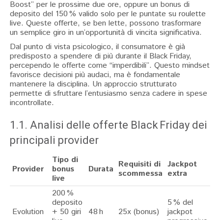
Boost” per le prossime due ore, oppure un bonus di
deposito del 150 % valido solo per le puntate su roulette
live. Queste offerte, se ben lette, possono trasformare
un semplice giro in un’opportunità di vincita significativa.
Dal punto di vista psicologico, il consumatore è già
predisposto a spendere di più durante il Black Friday,
percependo le offerte come “imperdibili”. Questo mindset
favorisce decisioni più audaci, ma è fondamentale
mantenere la disciplina. Un approccio strutturato
permette di sfruttare l’entusiasmo senza cadere in spese
incontrollate.
1.1. Analisi delle offerte Black Friday dei
principali provider
Tipo di
Requisiti di
Jackpot
Provider
bonus
Durata
scommessa
extra
live
200 %
deposito
5 % del
Evolution
+ 50 giri
48 h
25x (bonus)
jackpot