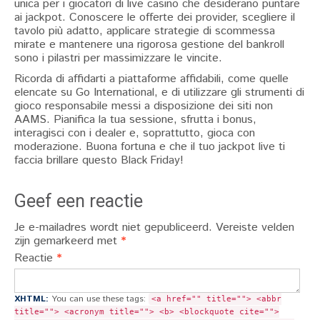
unica per i giocatori di live casino che desiderano puntare
ai jackpot. Conoscere le offerte dei provider, scegliere il
tavolo più adatto, applicare strategie di scommessa
mirate e mantenere una rigorosa gestione del bankroll
sono i pilastri per massimizzare le vincite.
Ricorda di affidarti a piattaforme affidabili, come quelle
elencate su Go International, e di utilizzare gli strumenti di
gioco responsabile messi a disposizione dei siti non
AAMS. Pianifica la tua sessione, sfrutta i bonus,
interagisci con i dealer e, soprattutto, gioca con
moderazione. Buona fortuna e che il tuo jackpot live ti
faccia brillare questo Black Friday!
Geef een reactie
Je e-mailadres wordt niet gepubliceerd.
Vereiste velden
zijn gemarkeerd met
*
Reactie
*
XHTML:
You can use these tags:
<a href="" title=""> <abbr
title=""> <acronym title=""> <b> <blockquote cite="">