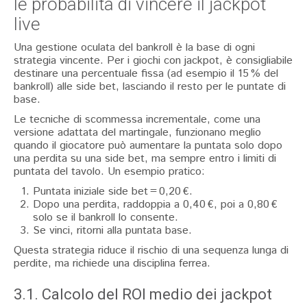
le probabilità di vincere il jackpot
live
Una gestione oculata del bankroll è la base di ogni
strategia vincente. Per i giochi con jackpot, è consigliabile
destinare una percentuale fissa (ad esempio il 15 % del
bankroll) alle side bet, lasciando il resto per le puntate di
base.
Le tecniche di scommessa incrementale, come una
versione adattata del martingale, funzionano meglio
quando il giocatore può aumentare la puntata solo dopo
una perdita su una side bet, ma sempre entro i limiti di
puntata del tavolo. Un esempio pratico:
Puntata iniziale side bet = 0,20 €.
Dopo una perdita, raddoppia a 0,40 €, poi a 0,80 €
solo se il bankroll lo consente.
Se vinci, ritorni alla puntata base.
Questa strategia riduce il rischio di una sequenza lunga di
perdite, ma richiede una disciplina ferrea.
3.1. Calcolo del ROI medio dei jackpot