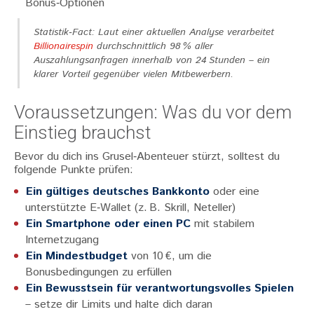
Bonus‑Optionen
Statistik‑Fact: Laut einer aktuellen Analyse verarbeitet
Billionairespin
durchschnittlich 98 % aller
Auszahlungsanfragen innerhalb von 24 Stunden – ein
klarer Vorteil gegenüber vielen Mitbewerbern.
Voraussetzungen: Was du vor dem
Einstieg brauchst
Bevor du dich ins Grusel‑Abenteuer stürzt, solltest du
folgende Punkte prüfen:
Ein gültiges deutsches Bankkonto
oder eine
unterstützte E‑Wallet (z. B. Skrill, Neteller)
Ein Smartphone oder einen PC
mit stabilem
Internetzugang
Ein Mindestbudget
von 10 €, um die
Bonusbedingungen zu erfüllen
Ein Bewusstsein für verantwortungsvolles Spielen
– setze dir Limits und halte dich daran