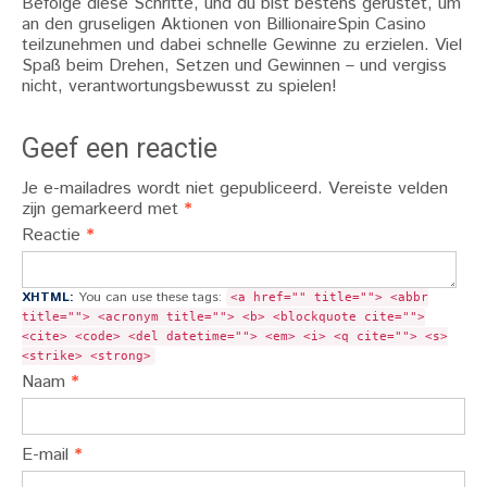
Befolge diese Schritte, und du bist bestens gerüstet, um
an den gruseligen Aktionen von BillionaireSpin Casino
teilzunehmen und dabei schnelle Gewinne zu erzielen. Viel
Spaß beim Drehen, Setzen und Gewinnen – und vergiss
nicht, verantwortungsbewusst zu spielen!
Geef een reactie
Je e-mailadres wordt niet gepubliceerd.
Vereiste velden
zijn gemarkeerd met
*
Reactie
*
XHTML:
You can use these tags:
<a href="" title=""> <abbr
title=""> <acronym title=""> <b> <blockquote cite="">
<cite> <code> <del datetime=""> <em> <i> <q cite=""> <s>
<strike> <strong>
Naam
*
E-mail
*