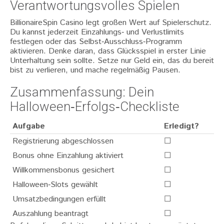
Verantwortungsvolles Spielen
BillionaireSpin Casino legt großen Wert auf Spielerschutz.
Du kannst jederzeit Einzahlungs‑ und Verlustlimits
festlegen oder das Selbst‑Ausschluss‑Programm
aktivieren. Denke daran, dass Glücksspiel in erster Linie
Unterhaltung sein sollte. Setze nur Geld ein, das du bereit
bist zu verlieren, und mache regelmäßig Pausen.
Zusammenfassung: Dein
Halloween‑Erfolgs‑Checkliste
Aufgabe
Erledigt?
Registrierung abgeschlossen
☐
Bonus ohne Einzahlung aktiviert
☐
Willkommensbonus gesichert
☐
Halloween‑Slots gewählt
☐
Umsatzbedingungen erfüllt
☐
Auszahlung beantragt
☐