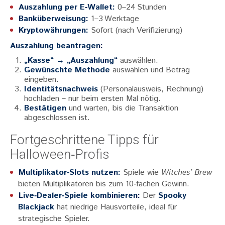
Auszahlung per E‑Wallet:
0–24 Stunden
Banküberweisung:
1–3 Werktage
Kryptowährungen:
Sofort (nach Verifizierung)
Auszahlung beantragen:
„Kasse“ → „Auszahlung“
auswählen.
Gewünschte Methode
auswählen und Betrag
eingeben.
Identitätsnachweis
(Personalausweis, Rechnung)
hochladen – nur beim ersten Mal nötig.
Bestätigen
und warten, bis die Transaktion
abgeschlossen ist.
Fortgeschrittene Tipps für
Halloween‑Profis
Multiplikator‑Slots nutzen:
Spiele wie
Witches’ Brew
bieten Multiplikatoren bis zum 10‑fachen Gewinn.
Live‑Dealer‑Spiele kombinieren:
Der
Spooky
Blackjack
hat niedrige Hausvorteile, ideal für
strategische Spieler.