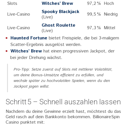
Slots
Witches’ Brew
97,2 %
Hoch
Spooky Blackjack
Live‑Casino
99,5 %
Niedrig
(Live)
Ghost Roulette
Live‑Casino
97,3 %
Mittel
(Live)
Haunted Fortune
bietet Freispiele, die bei 3‑maligem
Scatter‑Ergebnis ausgelöst werden.
Witches’ Brew
hat einen progressiven Jackpot, der
bei jeder Drehung wächst.
Pro‑Tipp: Setze zuerst auf Slots mit mittlerer Volatilität,
um deine Bonus‑Umsätze effizient zu erfüllen, und
wechsle später zu hochvolatilen Spielen, wenn du den
Jackpot jagen willst.
Schritt 5 – Schnell auszahlen lassen
Nachdem du deine Gewinne erzielt hast, möchtest du das
Geld rasch auf dein Bankkonto bekommen. BillionaireSpin
Casino punktet mit: