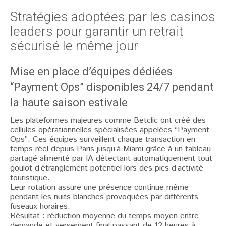
Stratégies adoptées par les casinos
leaders pour garantir un retrait
sécurisé le même jour
Mise en place d’équipes dédiées
“Payment Ops” disponibles 24/7 pendant
la haute saison estivale
Les plateformes majeures comme Betclic ont créé des
cellules opérationnelles spécialisées appelées “Payment
Ops”. Ces équipes surveillent chaque transaction en
temps réel depuis Paris jusqu’à Miami grâce à un tableau
partagé alimenté par IA détectant automatiquement tout
goulot d’étranglement potentiel lors des pics d’activité
touristique.
Leur rotation assure une présence continue même
pendant les nuits blanches provoquées par différents
fuseaux horaires.
Résultat : réduction moyenne du temps moyen entre
demande et versement final passant de 12 heures à