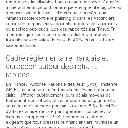
temporaires inutilisables hors du cadre autorisé. Couplée
à une authentification biométrique – empreinte digitale ou
reconnaissance faciale – elle crée une barrière quasi
infranchissable contre le phishing ciblant les vacanciers
connectés depuis leurs appareils mobiles sous parasols
ou piscines publiques. Les cas rapportés par Tvsud.Fr
montrent que ces mesures ont réduit les tentatives
frauduleuses réussies de plus de 40 % durant la haute
saison estivale.
Cadre réglementaire français et
européen autour des retraits
rapides
En France, l’Autorité Nationale des Jeux (ANJ), ancienne
ARJEL, impose aux opérateurs licenciés une obligation
claire : afficher publiquement leurs délais moyens de
traitement des retraits et respecter ces engagements
sous peine d’amendes pouvant atteindre 5 % du chiffre
d’affaires annuel déclaré par l’opérateur concerné. La
directive européenne PSD2 renforce ce cadre en
exigeant que tout prestataire financier tiers fournisse un
accès sécurisé aux comptes clients via APIs