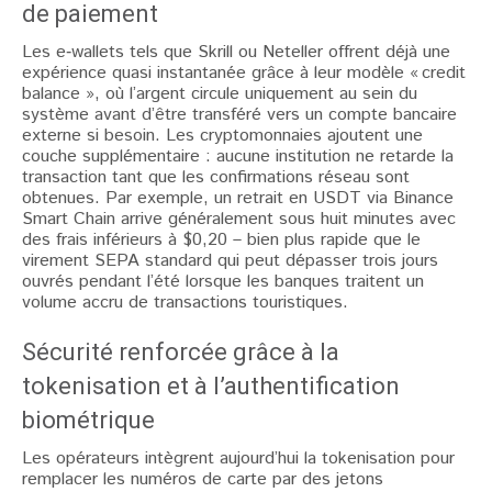
de paiement
Les e‑wallets tels que Skrill ou Neteller offrent déjà une
expérience quasi instantanée grâce à leur modèle « credit
balance », où l’argent circule uniquement au sein du
système avant d’être transféré vers un compte bancaire
externe si besoin. Les cryptomonnaies ajoutent une
couche supplémentaire : aucune institution ne retarde la
transaction tant que les confirmations réseau sont
obtenues. Par exemple, un retrait en USDT via Binance
Smart Chain arrive généralement sous huit minutes avec
des frais inférieurs à $0,20 – bien plus rapide que le
virement SEPA standard qui peut dépasser trois jours
ouvrés pendant l’été lorsque les banques traitent un
volume accru de transactions touristiques.
Sécurité renforcée grâce à la
tokenisation et à l’authentification
biométrique
Les opérateurs intègrent aujourd’hui la tokenisation pour
remplacer les numéros de carte par des jetons