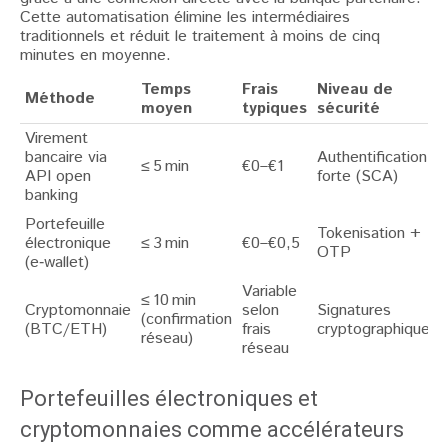
Cette automatisation élimine les intermédiaires
traditionnels et réduit le traitement à moins de cinq
minutes en moyenne.
Temps
Frais
Niveau de
Méthode
moyen
typiques
sécurité
Virement
bancaire via
Authentification
≤ 5 min
€0–€1
API open
forte (SCA)
banking
Portefeuille
Tokenisation +
électronique
≤ 3 min
€0–€0,5
OTP
(e‑wallet)
Variable
≤ 10 min
Cryptomonnaie
selon
Signatures
(confirmation
(BTC/ETH)
frais
cryptographiques
réseau)
réseau
Portefeuilles électroniques et
cryptomonnaies comme accélérateurs