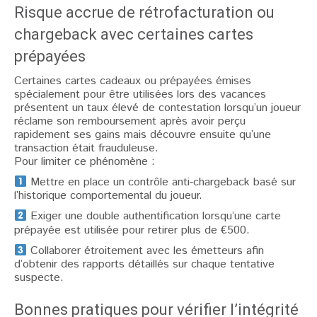
Risque accrue de rétrofacturation ou
chargeback avec certaines cartes
prépayées
Certaines cartes cadeaux ou prépayées émises
spécialement pour être utilisées lors des vacances
présentent un taux élevé de contestation lorsqu’un joueur
réclame son remboursement après avoir perçu
rapidement ses gains mais découvre ensuite qu’une
transaction était frauduleuse.
Pour limiter ce phénomène :
Mettre en place un contrôle anti‑chargeback basé sur
l’historique comportemental du joueur.
Exiger une double authentification lorsqu’une carte
prépayée est utilisée pour retirer plus de €500.
Collaborer étroitement avec les émetteurs afin
d’obtenir des rapports détaillés sur chaque tentative
suspecte.
Bonnes pratiques pour vérifier l’intégrité