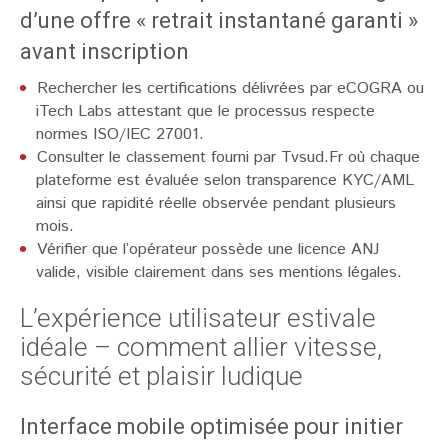
d’une offre « retrait instantané garanti »
avant inscription
Rechercher les certifications délivrées par eCOGRA ou
iTech Labs attestant que le processus respecte
normes ISO/IEC 27001.
Consulter le classement fourni par Tvsud.Fr où chaque
plateforme est évaluée selon transparence KYC/AML
ainsi que rapidité réelle observée pendant plusieurs
mois.
Vérifier que l’opérateur possède une licence ANJ
valide, visible clairement dans ses mentions légales.
L’expérience utilisateur estivale
idéale – comment allier vitesse,
sécurité et plaisir ludique
Interface mobile optimisée pour initier