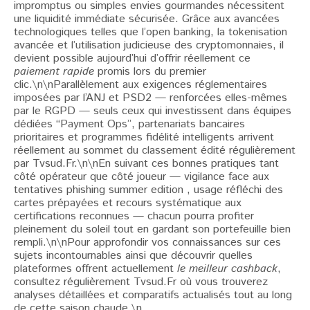
impromptus ou simples envies gourmandes nécessitent
une liquidité immédiate sécurisée. Grâce aux avancées
technologiques telles que l’open banking, la tokenisation
avancée et l’utilisation judicieuse des cryptomonnaies, il
devient possible aujourd’hui d’offrir réellement ce
paiement rapide
promis lors du premier
clic.\n\nParallèlement aux exigences réglementaires
imposées par l’ANJ et PSD2 — renforcées elles-mêmes
par le RGPD — seuls ceux qui investissent dans équipes
dédiées “Payment Ops”, partenariats bancaires
prioritaires et programmes fidélité intelligents arrivent
réellement au sommet du classement édité régulièrement
par Tvsud.Fr.\n\nEn suivant ces bonnes pratiques tant
côté opérateur que côté joueur — vigilance face aux
tentatives phishing summer edition , usage réfléchi des
cartes prépayées et recours systématique aux
certifications reconnues — chacun pourra profiter
pleinement du soleil tout en gardant son portefeuille bien
rempli.\n\nPour approfondir vos connaissances sur ces
sujets incontournables ainsi que découvrir quelles
plateformes offrent actuellement
le meilleur cashback
,
consultez régulièrement Tvsud.Fr où vous trouverez
analyses détaillées et comparatifs actualisés tout au long
de cette saison chaude.\n