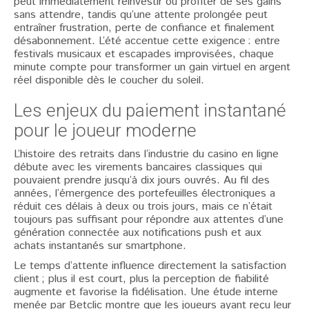
peut immédiatement réinvestir ou profiter de ses gains
sans attendre, tandis qu’une attente prolongée peut
entraîner frustration, perte de confiance et finalement
désabonnement. L’été accentue cette exigence : entre
festivals musicaux et escapades improvisées, chaque
minute compte pour transformer un gain virtuel en argent
réel disponible dès le coucher du soleil.
Les enjeux du paiement instantané
pour le joueur moderne
L’histoire des retraits dans l’industrie du casino en ligne
débute avec les virements bancaires classiques qui
pouvaient prendre jusqu’à dix jours ouvrés. Au fil des
années, l’émergence des portefeuilles électroniques a
réduit ces délais à deux ou trois jours, mais ce n’était
toujours pas suffisant pour répondre aux attentes d’une
génération connectée aux notifications push et aux
achats instantanés sur smartphone.
Le temps d’attente influence directement la satisfaction
client ; plus il est court, plus la perception de fiabilité
augmente et favorise la fidélisation. Une étude interne
menée par Betclic montre que les joueurs ayant reçu leur