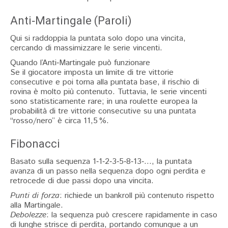
Anti‑Martingale (Paroli)
Qui si raddoppia la puntata solo dopo una vincita,
cercando di massimizzare le serie vincenti.
Quando l’Anti‑Martingale può funzionare
Se il giocatore imposta un limite di tre vittorie
consecutive e poi torna alla puntata base, il rischio di
rovina è molto più contenuto. Tuttavia, le serie vincenti
sono statisticamente rare; in una roulette europea la
probabilità di tre vittorie consecutive su una puntata
“rosso/nero” è circa 11,5 %.
Fibonacci
Basato sulla sequenza 1‑1‑2‑3‑5‑8‑13‑…, la puntata
avanza di un passo nella sequenza dopo ogni perdita e
retrocede di due passi dopo una vincita.
Punti di forza
: richiede un bankroll più contenuto rispetto
alla Martingale.
Debolezze
: la sequenza può crescere rapidamente in caso
di lunghe strisce di perdita, portando comunque a un