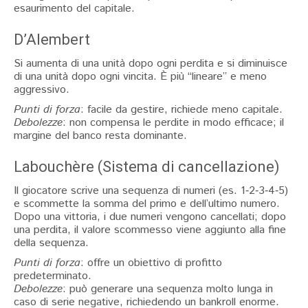
esaurimento del capitale.
D’Alembert
Si aumenta di una unità dopo ogni perdita e si diminuisce
di una unità dopo ogni vincita. È più “lineare” e meno
aggressivo.
Punti di forza
: facile da gestire, richiede meno capitale.
Debolezze
: non compensa le perdite in modo efficace; il
margine del banco resta dominante.
Labouchère (Sistema di cancellazione)
Il giocatore scrive una sequenza di numeri (es. 1‑2‑3‑4‑5)
e scommette la somma del primo e dell’ultimo numero.
Dopo una vittoria, i due numeri vengono cancellati; dopo
una perdita, il valore scommesso viene aggiunto alla fine
della sequenza.
Punti di forza
: offre un obiettivo di profitto
predeterminato.
Debolezze
: può generare una sequenza molto lunga in
caso di serie negative, richiedendo un bankroll enorme.