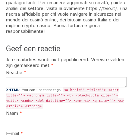
guadagni facili. Per rimanere aggiornati su novità, guide e
analisi del settore, visita nuovamente https://tvio.it/, una
risorsa affidabile per chi vuole navigare in sicurezza nel
mondo dei casinò online, dei bitcoin casino Italia e dei
migliori crypto casino. Buona fortuna e gioca
responsabilmente!
Geef een reactie
Je e-mailadres wordt niet gepubliceerd.
Vereiste velden
zijn gemarkeerd met
*
Reactie
*
XHTML:
You can use these tags:
<a href="" title=""> <abbr
title=""> <acronym title=""> <b> <blockquote cite="">
<cite> <code> <del datetime=""> <em> <i> <q cite=""> <s>
<strike> <strong>
Naam
*
E-mail
*