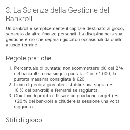
3. La Scienza della Gestione del
Bankroll
Un bankroll è semplicemente il capitale destinato al gioco,
separato da altre finanze personali. La disciplina nella sua
gestione è ciò che separa i giocatori occasionali da quelli
a lungo termine.
Regole pratiche
Percentuale di puntata: non scommettere più del 2 %
del bankroll su una singola puntata. Con €1.000, la
puntata massima consigliata è €20.
Limiti di perdita giornalieri: stabilire una soglia (es.
10 % del bankroll) e fermarsi se raggiunta.
Obiettivi di profitto: fissare un guadagno target (es.
+20 % del bankroll) e chiudere la sessione una volta
raggiunto.
Stili di gioco