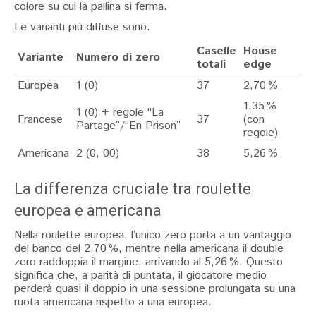
colore su cui la pallina si ferma.
Le varianti più diffuse sono:
Caselle
House
Variante
Numero di zero
totali
edge
Europea
1 (0)
37
2,70 %
1,35 %
1 (0) + regole “La
Francese
37
(con
Partage”/“En Prison”
regole)
Americana
2 (0, 00)
38
5,26 %
La differenza cruciale tra roulette
europea e americana
Nella roulette europea, l’unico zero porta a un vantaggio
del banco del 2,70 %, mentre nella americana il double
zero raddoppia il margine, arrivando al 5,26 %. Questo
significa che, a parità di puntata, il giocatore medio
perderà quasi il doppio in una sessione prolungata su una
ruota americana rispetto a una europea.