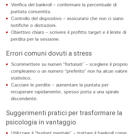
Verifica del bankroll – confermare la percentuale di
puntata consentita.
Controllo del dispositivo – assicurarsi che non ci siano
notifiche o distrazioni.
Obiettivo chiaro – scrivere il profitto target e il limite di
perdita per la sessione.
Errori comuni dovuti a stress
Scommettere su numeri “fortunati” – scegliere il proprio
compleanno o un numero “preferito” non ha alcun valore
statistico.
Cacciare le perdite – aumentare la puntata per
recuperare rapidamente, spesso porta a una spirale
discendente.
Suggerimenti pratici per trasformare la
psicologia in vantaggio
Utilizzare il “budget mentale” – trattare il bankroll come