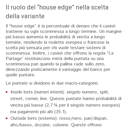
Il ruolo del “house edge” nella scelta
della variante
Il “house edge” è la percentuale di denaro che il casinò
trattiene su ogni scommessa a lungo termine. Un margine
più basso aumenta le probabilità di vincita a lungo
termine, rendendo la roulette europea o francese la
scelta più sensata per chi vuole testare sistemi di
scommessa. Inoltre, i casinò che offrono la regola “La
Partage” restituiscono metà della puntata su una
scommessa pari quando la pallina cade sullo zero,
dimezzando praticamente il vantaggio del banco per
quelle puntate.
Le puntate si dividono in due macro‑categorie:
Inside bets (numeri interni): singolo numero, split,
street, corner, line. Queste puntate hanno probabilità di
vincita più basse (2,7 % per il singolo numero europeo)
ma pagamenti più alti (35:1).
Outside bets (esterno): rosso/nero, pari/dispari,
alto/basso, dozzine, colonne. Queste offrono