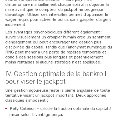
d’interrompre manuellement chaque spin afin d’ajuster la
mise avant que le compteur du jackpot ne progresse
davantage. Utiliser ces intervalles permet d’optimiser le
wager requis pour activer le bonus sans gaspiller d’argent
inutilement.
Les avantages psychologiques diffèrent également :
suivre visuellement un croupier humain crée un sentiment
d’engagement qui peut encourager une gestion plus
disciplinée du capital, tandis que l’anonymat numérique du
RNG peut mener à une perte de repères temporels et
donc à des sessions plus longues et potentiellement
moins rentables si aucune stratégie n’est appliquée.
IV. Gestion optimale de la bankroll
pour viser le jackpot
Une gestion rigoureuse reste la pierre angulaire de toute
tentative visant un jackpot important. Deux approches
classiques s’imposent :
Kelly Criterion – calcule la fraction optimale du capital à
miser selon l’avantage perçu.