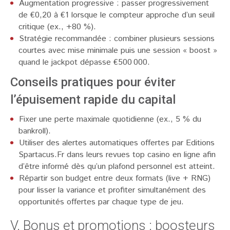
Augmentation progressive : passer progressivement
de €0,20 à €1 lorsque le compteur approche d’un seuil
critique (ex., +80 %).
Stratégie recommandée : combiner plusieurs sessions
courtes avec mise minimale puis une session « boost »
quand le jackpot dépasse €500 000.
Conseils pratiques pour éviter
l’épuisement rapide du capital
Fixer une perte maximale quotidienne (ex., 5 % du
bankroll).
Utiliser des alertes automatiques offertes par Editions
Spartacus.Fr dans leurs revues top casino en ligne afin
d’être informé dès qu’un plafond personnel est atteint.
Répartir son budget entre deux formats (live + RNG)
pour lisser la variance et profiter simultanément des
opportunités offertes par chaque type de jeu.
V. Bonus et promotions : boosteurs