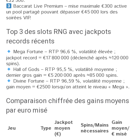
€22 500.
Baccarat Live Premium – mise maximale €300 active
un pool partagé pouvant dépasser €45 000 lors des
soirées VIP.
Top 3 des slots RNG avec jackpots
records récents
Mega Fortune – RTP 96,6 %, volatilité élevée ;
jackpot record = €17 800 000 (déclenché après ≈120 000
spins).
Hall of Gods – RTP 95,5 %, volatilité moyenne ;
dernier gros gain = €5 200 000 après ≈85 000 spins.
Divine Fortune – RTP 96,59 %, volatilité moyenne ;
gain moyen = €2500 lorsqu’on atteint le niveau « Mega ».
Comparaison chiffrée des gains moyens
par euro misé
Jackpot
Gain
Spins/Mains
Jeu
Type
moyen
moyen/
nécessaires
(€)
€ misé