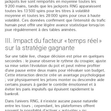
jackpots live sont remportés en moyenne toutes les
9 200 mains, tandis que les jackpots RNG apparaissent
toutes les 13 500 spins pour les titres à volatilité
moyenne et toutes les 28 000 spins pour ceux à haute
volatilité. Ces données confirment que l’intensité du trafic
humain peut offrir une légère avance statistique lorsqu’on
joue régulièrement à des tables animées.
III. Impact du facteur « temps réel »
sur la stratégie gagnante
Sur une table live, chaque décision est prise en quelques
secondes : le joueur observe le rythme du croupier, ajuste
sa mise selon l’évolution du pot et peut même profiter
d’une pause entre deux mains pour réévaluer son budget.
Cette interaction directe crée un avantage psychologique
; voir physiquement les jetons monter ou descendre aide
certains joueurs à garder le contrôle émotionnel et à
éviter les paris impulsifs qui épuisent rapidement la
bankroll.
Dans l’univers RNG, il n’existe aucune pause naturelle
entre les tours ; cependant, les plateformes offrent
souvent la possibilité d’activer « auto‑play » ou