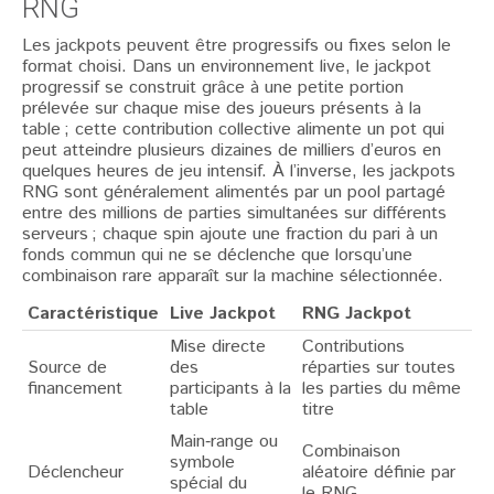
RNG
Les jackpots peuvent être progressifs ou fixes selon le
format choisi. Dans un environnement live, le jackpot
progressif se construit grâce à une petite portion
prélevée sur chaque mise des joueurs présents à la
table ; cette contribution collective alimente un pot qui
peut atteindre plusieurs dizaines de milliers d’euros en
quelques heures de jeu intensif. À l’inverse, les jackpots
RNG sont généralement alimentés par un pool partagé
entre des millions de parties simultanées sur différents
serveurs ; chaque spin ajoute une fraction du pari à un
fonds commun qui ne se déclenche que lorsqu’une
combinaison rare apparaît sur la machine sélectionnée.
Caractéristique
Live Jackpot
RNG Jackpot
Mise directe
Contributions
Source de
des
réparties sur toutes
financement
participants à la
les parties du même
table
titre
Main‑range ou
Combinaison
symbole
Déclencheur
aléatoire définie par
spécial du
le RNG