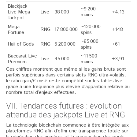
Blackjack
~9 200
Live Mega
Live
38 000
+4,13
mains
Jackpot
Mega
~120 000
RNG
17 800 000
+148
Fortune
spins
~85 000
Hall of Gods
RNG
5 200 000
+61
spins
Baccarat Live
~11 500
Live
45 000
+3,91
Premium
mains
Ces chiffres montrent que même si les gains bruts sont
parfois supérieurs dans certains slots RNG ultra‑volatils,
le ratio gain/€ misé reste compétitif sur les tables live
grâce à une fréquence plus élevée d’apparition relative au
nombre total d’enjeux effectués.
VII. Tendances futures : évolution
attendue des jackpots Live et RNG
La technologie blockchain commence à être intégrée aux
plateformes RNG afin d’offrir une transparence totale sur
la génération des numéros et la composition des pools