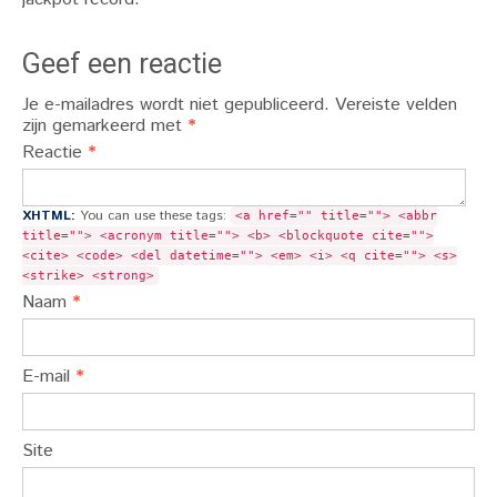
Geef een reactie
Je e-mailadres wordt niet gepubliceerd.
Vereiste velden
zijn gemarkeerd met
*
Reactie
*
XHTML:
You can use these tags:
<a href="" title=""> <abbr
title=""> <acronym title=""> <b> <blockquote cite="">
<cite> <code> <del datetime=""> <em> <i> <q cite=""> <s>
<strike> <strong>
Naam
*
E-mail
*
Site