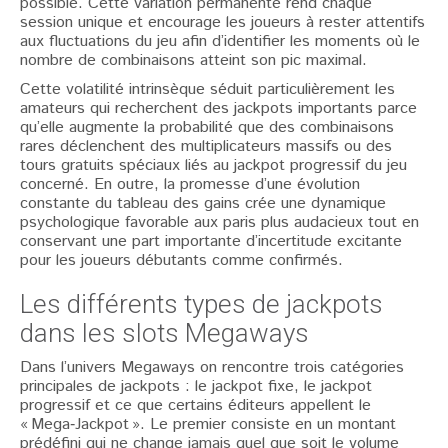
possible. Cette variation permanente rend chaque
session unique et encourage les joueurs à rester attentifs
aux fluctuations du jeu afin d’identifier les moments où le
nombre de combinaisons atteint son pic maximal.
Cette volatilité intrinsèque séduit particulièrement les
amateurs qui recherchent des jackpots importants parce
qu’elle augmente la probabilité que des combinaisons
rares déclenchent des multiplicateurs massifs ou des
tours gratuits spéciaux liés au jackpot progressif du jeu
concerné. En outre, la promesse d’une évolution
constante du tableau des gains crée une dynamique
psychologique favorable aux paris plus audacieux tout en
conservant une part importante d’incertitude excitante
pour les joueurs débutants comme confirmés.
Les différents types de jackpots
dans les slots Megaways
Dans l’univers Megaways on rencontre trois catégories
principales de jackpots : le jackpot fixe, le jackpot
progressif et ce que certains éditeurs appellent le
« Mega‑Jackpot ». Le premier consiste en un montant
prédéfini qui ne change jamais quel que soit le volume