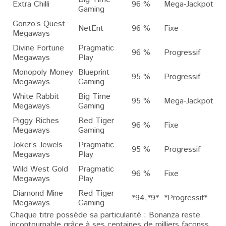
Extra Chilli
96 %
Mega‑Jackpot
Gaming
Gonzo’s Quest
NetEnt
96 %
Fixe
Megaways
Divine Fortune
Pragmatic
96 %
Progressif
Megaways
Play
Monopoly Money
Blueprint
95 %
Progressif
Megaways
Gaming
White Rabbit
Big Time
95 %
Mega‑Jackpot
Megaways
Gaming
Piggy Riches
Red Tiger
96 %
Fixe
Megaways
Gaming
Joker’s Jewels
Pragmatic
95 %
Progressif
Megaways
Play
Wild West Gold
Pragmatic
96 %
Fixe
Megaways
Play
Diamond Mine
Red Tiger
*94,*9*
*Progressif*
Megaways
Gaming
Chaque titre possède sa particularité : Bonanza reste
incontournable grâce à ses centaines de milliers façonss