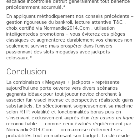
escalade incontrôlée détruit généralement tout bénéfice
précédemment accumulé.*
En appliquant méthodiquement nos conseils précédents –
gestion rigoureuse du bankroll, lecture attentive T&C ,
choix certifié via Normandie2014.Com , utilisation
intelligentedes promotions – vous éviterez ces pièges
classiques et augmenterez durablement vos chances non
seulement survivre mais prospérer dans l’univers
passionnant des slots megadays avec jackpots
colossaux.*
Conclusion
La combinaison « Megways + jackpots » représente
aujourd’hui une porte ouverte vers divers scénarios
gagnants idéaux pour tout joueur novice cherchant à
associer fun visuel intense et perspective réalistede gains
substantiels.​ En sélectionnant soigneusement sa machine
selon RTP, volatilité et fonctionnalités bonus puis en
s’inscrivant exclusivement auprès d’un
top casino en ligne
reconnu fiable — comme ceux évalués régulièrement par
Normandie2014.Com — on maximise réellement ses
probabilités tout en maîtrisant son budget.​ La clé réside