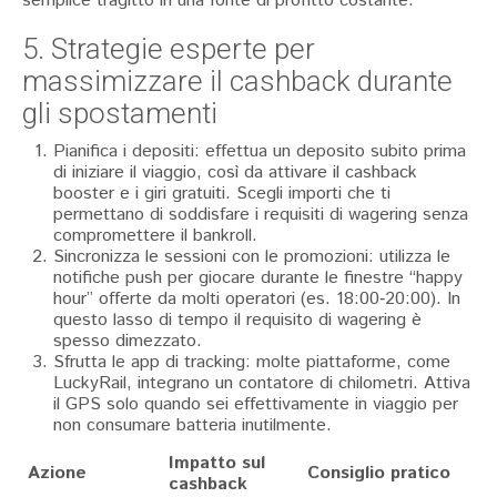
semplice tragitto in una fonte di profitto costante.
5. Strategie esperte per
massimizzare il cashback durante
gli spostamenti
Pianifica i depositi: effettua un deposito subito prima
di iniziare il viaggio, così da attivare il cashback
booster e i giri gratuiti. Scegli importi che ti
permettano di soddisfare i requisiti di wagering senza
compromettere il bankroll.
Sincronizza le sessioni con le promozioni: utilizza le
notifiche push per giocare durante le finestre “happy
hour” offerte da molti operatori (es. 18:00‑20:00). In
questo lasso di tempo il requisito di wagering è
spesso dimezzato.
Sfrutta le app di tracking: molte piattaforme, come
LuckyRail, integrano un contatore di chilometri. Attiva
il GPS solo quando sei effettivamente in viaggio per
non consumare batteria inutilmente.
Impatto sul
Azione
Consiglio pratico
cashback