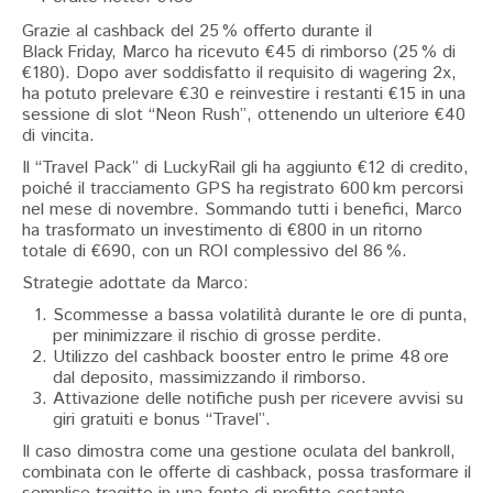
Grazie al cashback del 25 % offerto durante il
Black Friday, Marco ha ricevuto €45 di rimborso (25 % di
€180). Dopo aver soddisfatto il requisito di wagering 2x,
ha potuto prelevare €30 e reinvestire i restanti €15 in una
sessione di slot “Neon Rush”, ottenendo un ulteriore €40
di vincita.
Il “Travel Pack” di LuckyRail gli ha aggiunto €12 di credito,
poiché il tracciamento GPS ha registrato 600 km percorsi
nel mese di novembre. Sommando tutti i benefici, Marco
ha trasformato un investimento di €800 in un ritorno
totale di €690, con un ROI complessivo del 86 %.
Strategie adottate da Marco:
Scommesse a bassa volatilità durante le ore di punta,
per minimizzare il rischio di grosse perdite.
Utilizzo del cashback booster entro le prime 48 ore
dal deposito, massimizzando il rimborso.
Attivazione delle notifiche push per ricevere avvisi su
giri gratuiti e bonus “Travel”.
Il caso dimostra come una gestione oculata del bankroll,
combinata con le offerte di cashback, possa trasformare il