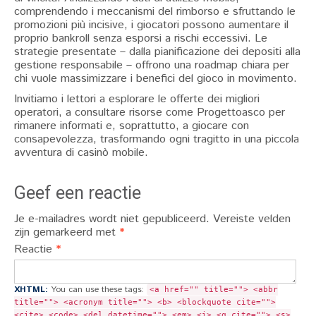
comprendendo i meccanismi del rimborso e sfruttando le
promozioni più incisive, i giocatori possono aumentare il
proprio bankroll senza esporsi a rischi eccessivi. Le
strategie presentate – dalla pianificazione dei depositi alla
gestione responsabile – offrono una roadmap chiara per
chi vuole massimizzare i benefici del gioco in movimento.
Invitiamo i lettori a esplorare le offerte dei migliori
operatori, a consultare risorse come Progettoasco per
rimanere informati e, soprattutto, a giocare con
consapevolezza, trasformando ogni tragitto in una piccola
avventura di casinò mobile.
Geef een reactie
Je e-mailadres wordt niet gepubliceerd.
Vereiste velden
zijn gemarkeerd met
*
Reactie
*
XHTML:
You can use these tags:
<a href="" title=""> <abbr
title=""> <acronym title=""> <b> <blockquote cite="">
<cite> <code> <del datetime=""> <em> <i> <q cite=""> <s>