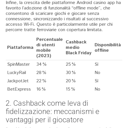
Infine, la crescita delle piattaforme Android casino app ha
favorito l’adozione di funzionalità “offline mode”, che
consentono di scaricare giochi e giocare senza
connessione, sincronizzando i risultati al successivo
accesso Wi‑Fi. Questo è particolarmente utile per chi
percorre tratte ferroviarie con copertura limitata.
Percentuale
Cashback
di utenti
Disponibilità
Piattaforma
medio
mobile
offline
Black Friday
(2023)
SpinMaster
34 %
25 %
Sì
LuckyRail
28 %
30 %
No
JackpotJet
22 %
20 %
Sì
BetExpress
16 %
15 %
No
2. Cashback come leva di
fidelizzazione: meccanismi e
vantaggi per il giocatore