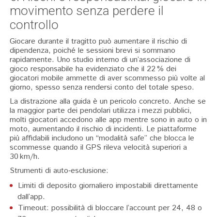
movimento senza perdere il
controllo
Giocare durante il tragitto può aumentare il rischio di
dipendenza, poiché le sessioni brevi si sommano
rapidamente. Uno studio interno di un’associazione di
gioco responsabile ha evidenziato che il 22 % dei
giocatori mobile ammette di aver scommesso più volte al
giorno, spesso senza rendersi conto del totale speso.
La distrazione alla guida è un pericolo concreto. Anche se
la maggior parte dei pendolari utilizza i mezzi pubblici,
molti giocatori accedono alle app mentre sono in auto o in
moto, aumentando il rischio di incidenti. Le piattaforme
più affidabili includono un “modalità safe” che blocca le
scommesse quando il GPS rileva velocità superiori a
30 km/h.
Strumenti di auto‑esclusione:
Limiti di deposito giornaliero impostabili direttamente
dall’app.
Timeout: possibilità di bloccare l’account per 24, 48 o