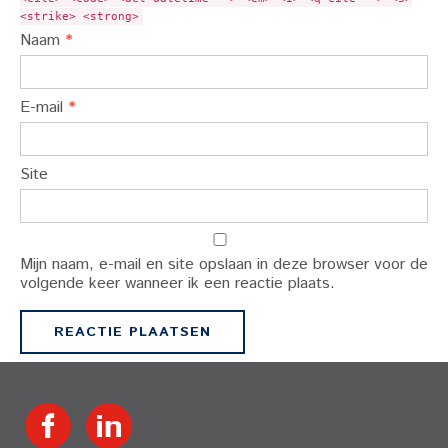
<strike> <strong>
Naam
*
E-mail
*
Site
Mijn naam, e-mail en site opslaan in deze browser voor de
volgende keer wanneer ik een reactie plaats.