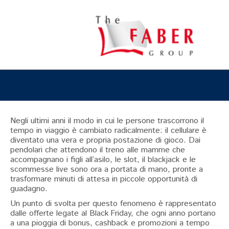
Negli ultimi anni il modo in cui le persone trascorrono il
tempo in viaggio è cambiato radicalmente: il cellulare è
diventato una vera e propria postazione di gioco. Dai
pendolari che attendono il treno alle mamme che
accompagnano i figli all’asilo, le slot, il blackjack e le
scommesse live sono ora a portata di mano, pronte a
trasformare minuti di attesa in piccole opportunità di
guadagno.
Un punto di svolta per questo fenomeno è rappresentato
dalle offerte legate al Black Friday, che ogni anno portano
a una pioggia di bonus, cashback e promozioni a tempo