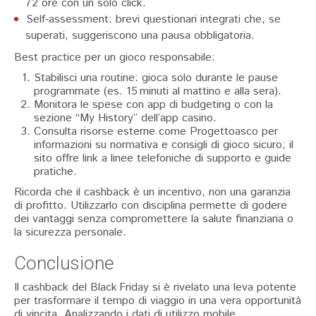
72 ore con un solo click.
Self‑assessment: brevi questionari integrati che, se
superati, suggeriscono una pausa obbligatoria.
Best practice per un gioco responsabile:
Stabilisci una routine: gioca solo durante le pause
programmate (es. 15 minuti al mattino e alla sera).
Monitora le spese con app di budgeting o con la
sezione “My History” dell’app casino.
Consulta risorse esterne come Progettoasco per
informazioni su normativa e consigli di gioco sicuro; il
sito offre link a linee telefoniche di supporto e guide
pratiche.
Ricorda che il cashback è un incentivo, non una garanzia
di profitto. Utilizzarlo con disciplina permette di godere
dei vantaggi senza compromettere la salute finanziaria o
la sicurezza personale.
Conclusione
Il cashback del Black Friday si è rivelato una leva potente
per trasformare il tempo di viaggio in una vera opportunità
di vincita. Analizzando i dati di utilizzo mobile,