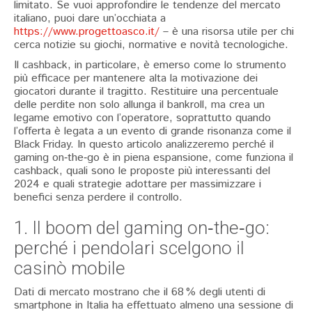
limitato. Se vuoi approfondire le tendenze del mercato
italiano, puoi dare un’occhiata a
https://www.progettoasco.it/
– è una risorsa utile per chi
cerca notizie su giochi, normative e novità tecnologiche.
Il cashback, in particolare, è emerso come lo strumento
più efficace per mantenere alta la motivazione dei
giocatori durante il tragitto. Restituire una percentuale
delle perdite non solo allunga il bankroll, ma crea un
legame emotivo con l’operatore, soprattutto quando
l’offerta è legata a un evento di grande risonanza come il
Black Friday. In questo articolo analizzeremo perché il
gaming on‑the‑go è in piena espansione, come funziona il
cashback, quali sono le proposte più interessanti del
2024 e quali strategie adottare per massimizzare i
benefici senza perdere il controllo.
1. Il boom del gaming on‑the‑go:
perché i pendolari scelgono il
casinò mobile
Dati di mercato mostrano che il 68 % degli utenti di
smartphone in Italia ha effettuato almeno una sessione di