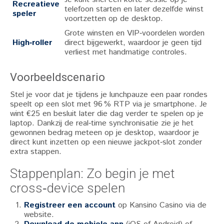
Recreatieve
telefoon starten en later dezelfde winst
speler
voortzetten op de desktop.
Grote winsten en VIP‑voordelen worden
High‑roller
direct bijgewerkt, waardoor je geen tijd
verliest met handmatige controles.
Voorbeeldscenario
Stel je voor dat je tijdens je lunchpauze een paar rondes
speelt op een slot met 96 % RTP via je smartphone. Je
wint €25 en besluit later die dag verder te spelen op je
laptop. Dankzij de real‑time synchronisatie zie je het
gewonnen bedrag meteen op je desktop, waardoor je
direct kunt inzetten op een nieuwe jackpot‑slot zonder
extra stappen.
Stappenplan: Zo begin je met
cross‑device spelen
Registreer een account
op Kansino Casino via de
website.