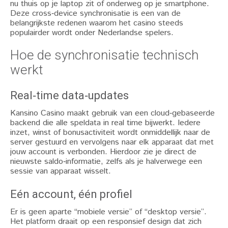
nu thuis op je laptop zit of onderweg op je smartphone.
Deze cross‑device synchronisatie is een van de
belangrijkste redenen waarom het casino steeds
populairder wordt onder Nederlandse spelers.
Hoe de synchronisatie technisch
werkt
Real‑time data‑updates
Kansino Casino maakt gebruik van een cloud‑gebaseerde
backend die alle speldata in real time bijwerkt. Iedere
inzet, winst of bonusactiviteit wordt onmiddellijk naar de
server gestuurd en vervolgens naar elk apparaat dat met
jouw account is verbonden. Hierdoor zie je direct de
nieuwste saldo‑informatie, zelfs als je halverwege een
sessie van apparaat wisselt.
Eén account, één profiel
Er is geen aparte “mobiele versie” of “desktop versie”.
Het platform draait op een responsief design dat zich