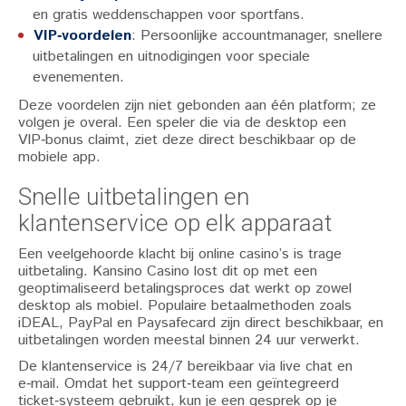
en gratis weddenschappen voor sportfans.
VIP‑voordelen
: Persoonlijke accountmanager, snellere
uitbetalingen en uitnodigingen voor speciale
evenementen.
Deze voordelen zijn niet gebonden aan één platform; ze
volgen je overal. Een speler die via de desktop een
VIP‑bonus claimt, ziet deze direct beschikbaar op de
mobiele app.
Snelle uitbetalingen en
klantenservice op elk apparaat
Een veelgehoorde klacht bij online casino’s is trage
uitbetaling. Kansino Casino lost dit op met een
geoptimaliseerd betalingsproces dat werkt op zowel
desktop als mobiel. Populaire betaalmethoden zoals
iDEAL, PayPal en Paysafecard zijn direct beschikbaar, en
uitbetalingen worden meestal binnen 24 uur verwerkt.
De klantenservice is 24/7 bereikbaar via live chat en
e‑mail. Omdat het support‑team een geïntegreerd
ticket‑systeem gebruikt, kun je een gesprek op je