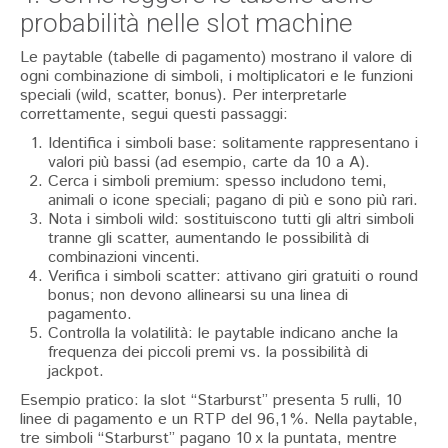
probabilità nelle slot machine
Le paytable (tabelle di pagamento) mostrano il valore di
ogni combinazione di simboli, i moltiplicatori e le funzioni
speciali (wild, scatter, bonus). Per interpretarle
correttamente, segui questi passaggi:
Identifica i simboli base: solitamente rappresentano i
valori più bassi (ad esempio, carte da 10 a A).
Cerca i simboli premium: spesso includono temi,
animali o icone speciali; pagano di più e sono più rari.
Nota i simboli wild: sostituiscono tutti gli altri simboli
tranne gli scatter, aumentando le possibilità di
combinazioni vincenti.
Verifica i simboli scatter: attivano giri gratuiti o round
bonus; non devono allinearsi su una linea di
pagamento.
Controlla la volatilità: le paytable indicano anche la
frequenza dei piccoli premi vs. la possibilità di
jackpot.
Esempio pratico: la slot “Starburst” presenta 5 rulli, 10
linee di pagamento e un RTP del 96,1 %. Nella paytable,
tre simboli “Starburst” pagano 10 x la puntata, mentre