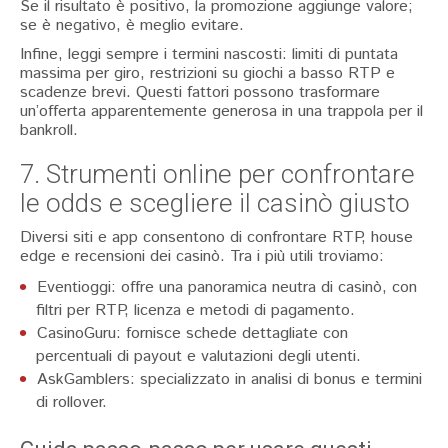
Se il risultato è positivo, la promozione aggiunge valore;
se è negativo, è meglio evitare.
Infine, leggi sempre i termini nascosti: limiti di puntata
massima per giro, restrizioni su giochi a basso RTP e
scadenze brevi. Questi fattori possono trasformare
un’offerta apparentemente generosa in una trappola per il
bankroll.
7. Strumenti online per confrontare
le odds e scegliere il casinò giusto
Diversi siti e app consentono di confrontare RTP, house
edge e recensioni dei casinò. Tra i più utili troviamo:
Eventioggi: offre una panoramica neutra di casinò, con
filtri per RTP, licenza e metodi di pagamento.
CasinoGuru: fornisce schede dettagliate con
percentuali di payout e valutazioni degli utenti.
AskGamblers: specializzato in analisi di bonus e termini
di rollover.