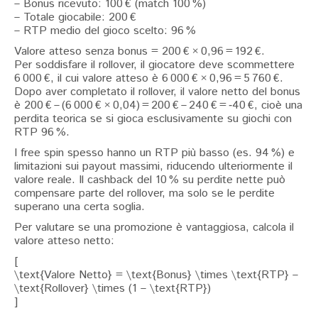
– Bonus ricevuto: 100 € (match 100 %)
– Totale giocabile: 200 €
– RTP medio del gioco scelto: 96 %
Valore atteso senza bonus = 200 € × 0,96 = 192 €.
Per soddisfare il rollover, il giocatore deve scommettere
6 000 €, il cui valore atteso è 6 000 € × 0,96 = 5 760 €.
Dopo aver completato il rollover, il valore netto del bonus
è 200 € – (6 000 € × 0,04) = 200 € – 240 € = ‑40 €, cioè una
perdita teorica se si gioca esclusivamente su giochi con
RTP 96 %.
I free spin spesso hanno un RTP più basso (es. 94 %) e
limitazioni sui payout massimi, riducendo ulteriormente il
valore reale. Il cashback del 10 % su perdite nette può
compensare parte del rollover, ma solo se le perdite
superano una certa soglia.
Per valutare se una promozione è vantaggiosa, calcola il
valore atteso netto:
[
\text{Valore Netto} = \text{Bonus} \times \text{RTP} –
\text{Rollover} \times (1 – \text{RTP})
]