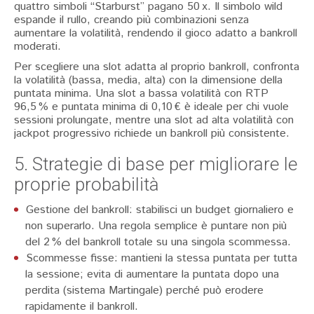
quattro simboli “Starburst” pagano 50 x. Il simbolo wild
espande il rullo, creando più combinazioni senza
aumentare la volatilità, rendendo il gioco adatto a bankroll
moderati.
Per scegliere una slot adatta al proprio bankroll, confronta
la volatilità (bassa, media, alta) con la dimensione della
puntata minima. Una slot a bassa volatilità con RTP
96,5 % e puntata minima di 0,10 € è ideale per chi vuole
sessioni prolungate, mentre una slot ad alta volatilità con
jackpot progressivo richiede un bankroll più consistente.
5. Strategie di base per migliorare le
proprie probabilità
Gestione del bankroll: stabilisci un budget giornaliero e
non superarlo. Una regola semplice è puntare non più
del 2 % del bankroll totale su una singola scommessa.
Scommesse fisse: mantieni la stessa puntata per tutta
la sessione; evita di aumentare la puntata dopo una
perdita (sistema Martingale) perché può erodere
rapidamente il bankroll.