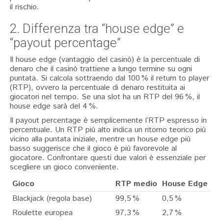
il rischio.
2. Differenza tra “house edge” e
“payout percentage”
Il house edge (vantaggio del casinò) è la percentuale di
denaro che il casinò trattiene a lungo termine su ogni
puntata. Si calcola sottraendo dal 100 % il return to player
(RTP), ovvero la percentuale di denaro restituita ai
giocatori nel tempo. Se una slot ha un RTP del 96 %, il
house edge sarà del 4 %.
Il payout percentage è semplicemente l’RTP espresso in
percentuale. Un RTP più alto indica un ritorno teorico più
vicino alla puntata iniziale, mentre un house edge più
basso suggerisce che il gioco è più favorevole al
giocatore. Confrontare questi due valori è essenziale per
scegliere un gioco conveniente.
Gioco
RTP medio
House Edge
Blackjack (regola base)
99,5 %
0,5 %
Roulette europea
97,3 %
2,7 %