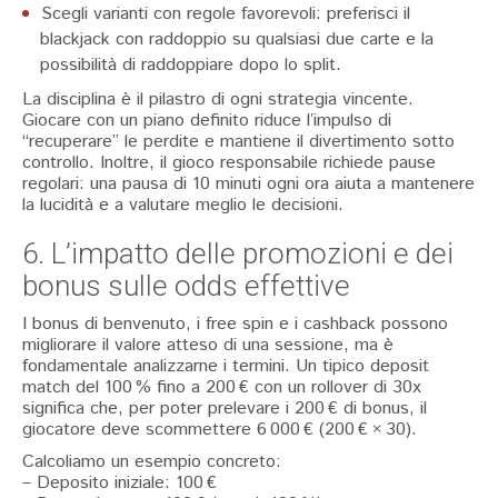
Scegli varianti con regole favorevoli: preferisci il
blackjack con raddoppio su qualsiasi due carte e la
possibilità di raddoppiare dopo lo split.
La disciplina è il pilastro di ogni strategia vincente.
Giocare con un piano definito riduce l’impulso di
“recuperare” le perdite e mantiene il divertimento sotto
controllo. Inoltre, il gioco responsabile richiede pause
regolari: una pausa di 10 minuti ogni ora aiuta a mantenere
la lucidità e a valutare meglio le decisioni.
6. L’impatto delle promozioni e dei
bonus sulle odds effettive
I bonus di benvenuto, i free spin e i cashback possono
migliorare il valore atteso di una sessione, ma è
fondamentale analizzarne i termini. Un tipico deposit
match del 100 % fino a 200 € con un rollover di 30x
significa che, per poter prelevare i 200 € di bonus, il
giocatore deve scommettere 6 000 € (200 € × 30).
Calcoliamo un esempio concreto:
– Deposito iniziale: 100 €