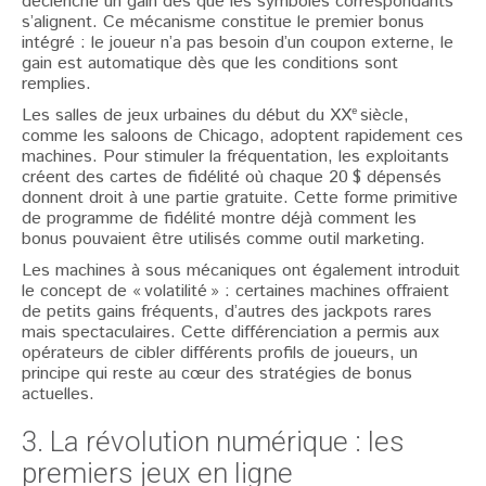
déclenche un gain dès que les symboles correspondants
s’alignent. Ce mécanisme constitue le premier bonus
intégré : le joueur n’a pas besoin d’un coupon externe, le
gain est automatique dès que les conditions sont
remplies.
Les salles de jeux urbaines du début du XXᵉ siècle,
comme les saloons de Chicago, adoptent rapidement ces
machines. Pour stimuler la fréquentation, les exploitants
créent des cartes de fidélité où chaque 20 $ dépensés
donnent droit à une partie gratuite. Cette forme primitive
de programme de fidélité montre déjà comment les
bonus pouvaient être utilisés comme outil marketing.
Les machines à sous mécaniques ont également introduit
le concept de « volatilité » : certaines machines offraient
de petits gains fréquents, d’autres des jackpots rares
mais spectaculaires. Cette différenciation a permis aux
opérateurs de cibler différents profils de joueurs, un
principe qui reste au cœur des stratégies de bonus
actuelles.
3. La révolution numérique : les
premiers jeux en ligne