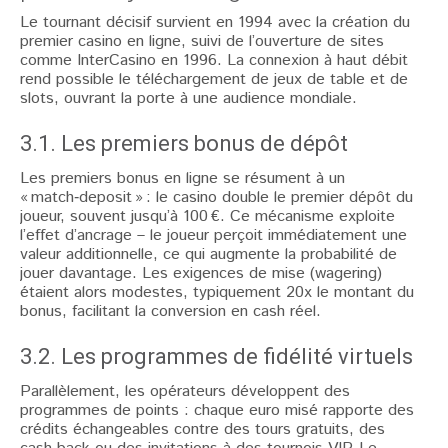
Le tournant décisif survient en 1994 avec la création du
premier casino en ligne, suivi de l’ouverture de sites
comme InterCasino en 1996. La connexion à haut débit
rend possible le téléchargement de jeux de table et de
slots, ouvrant la porte à une audience mondiale.
3.1. Les premiers bonus de dépôt
Les premiers bonus en ligne se résument à un
« match‑deposit » : le casino double le premier dépôt du
joueur, souvent jusqu’à 100 €. Ce mécanisme exploite
l’effet d’ancrage – le joueur perçoit immédiatement une
valeur additionnelle, ce qui augmente la probabilité de
jouer davantage. Les exigences de mise (wagering)
étaient alors modestes, typiquement 20x le montant du
bonus, facilitant la conversion en cash réel.
3.2. Les programmes de fidélité virtuels
Parallèlement, les opérateurs développent des
programmes de points : chaque euro misé rapporte des
crédits échangeables contre des tours gratuits, des