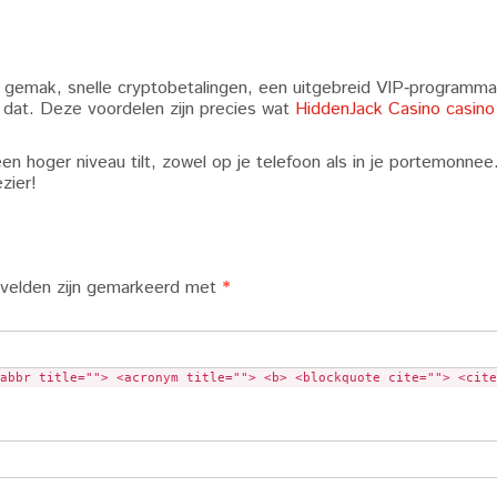
 gemak, snelle cryptobetalingen, een uitgebreid VIP‑programma 
 dat. Deze voordelen zijn precies wat
HiddenJack Casino casino
n hoger niveau tilt, zowel op je telefoon als in je portemonnee. 
zier!
 velden zijn gemarkeerd met
*
abbr title=""> <acronym title=""> <b> <blockquote cite=""> <cite