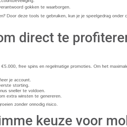
ccountbeveiliging.
 verantwoord gokken te waarborgen.
en?
Door deze tools te gebruiken, kun je je speelgedrag onder 
om direct te profiter
 €5.000, free spins en regelmatige promoties. Om het maximale
ieer je account.
rste storting.
s sneller te voldoen.
om extra winsten te genereren.
roeien zonder onnodig risico.
limme keuze voor mobi