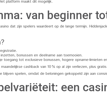
et platform maakt dit mogelijk.
ma: van beginner tot 
ino dat zijn spelers waardeert op de lange termijn. Hiddenjack
a?
egistratie.
 inzetten, bonussen en deelname aan toernooien.
 je toegang tot exclusieve bonussen, hogere opname‑limieten e
maandelijkse cashback van 10 % op al zijn verliezen, plus gratis
blijven spelen, omdat de beloningen gekoppeld zijn aan consiste
pelvariëteit: een cas