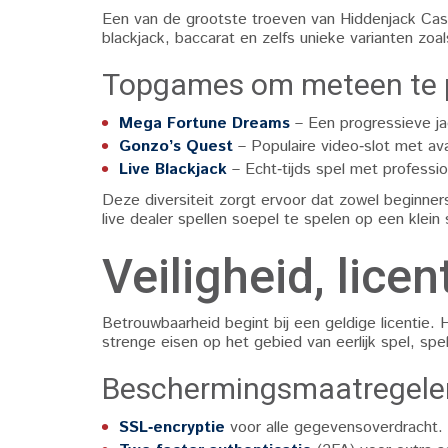
Een van de grootste troeven van Hiddenjack Casin
blackjack, baccarat en zelfs unieke varianten zoal
Topgames om meteen te 
Mega Fortune Dreams
– Een progressieve j
Gonzo’s Quest
– Populaire video‑slot met av
Live Blackjack
– Echt‑tijds spel met professio
Deze diversiteit zorgt ervoor dat zowel beginne
live dealer spellen soepel te spelen op een klein 
Veiligheid, lice
Betrouwbaarheid begint bij een geldige licentie.
strenge eisen op het gebied van eerlijk spel, sp
Beschermingsmaatregele
SSL‑encryptie
voor alle gegevensoverdracht.