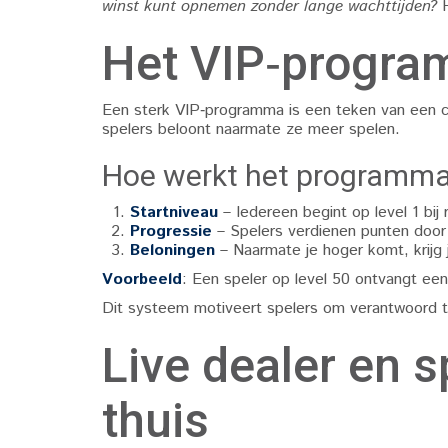
winst kunt opnemen zonder lange wachttijden?
H
Het VIP‑program
Een sterk VIP‑programma is een teken van een cas
spelers beloont naarmate ze meer spelen.
Hoe werkt het programm
Startniveau
– Iedereen begint op level 1 bij r
Progressie
– Spelers verdienen punten door
Beloningen
– Naarmate je hoger komt, krijg
Voorbeeld
: Een speler op level 50 ontvangt een 
Dit systeem motiveert spelers om verantwoord te 
Live dealer en s
thuis