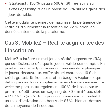
Strategist : 150 % jusqu’à 500 €, 30 free spins sur
Gates of Olympus
et un boost de 5 % sur les gains des
jeux de table.
Cette modularité permet de maximiser la pertinence de
l’offre et d’augmenter la rétention de 22 % selon les
données internes de la plateforme.
Cas 3 : MobileZ – Réalité augmentée dès
l’inscription
MobileZ a intégré un mini‑jeu en réalité augmentée (RA)
qui se déclenche dès que le joueur valide son compte. En
pointant son smartphone sur un marque‑place physique,
le joueur découvre un coffre virtuel contenant 10 € de
crédit gratuit, 15 free spins et un badge « Explorer » qui
débloque des tours supplémentaires chaque semaine. Le
welcome pack inclut également 100 % de bonus sur le
premier dépôt, avec un wagering de 30× limité aux slots
à RTP ≥ 96 %. Cette expérience immersive a conduit à
un taux d’activation des bonus de 87 %, bien au-dessus
de la moyenne de l’industrie.