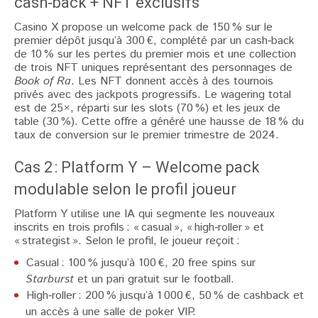
cash‑back + NFT exclusifs
Casino X propose un welcome pack de 150 % sur le
premier dépôt jusqu’à 300 €, complété par un cash‑back
de 10 % sur les pertes du premier mois et une collection
de trois NFT uniques représentant des personnages de
Book of Ra
. Les NFT donnent accès à des tournois
privés avec des jackpots progressifs. Le wagering total
est de 25×, réparti sur les slots (70 %) et les jeux de
table (30 %). Cette offre a généré une hausse de 18 % du
taux de conversion sur le premier trimestre de 2024.
Cas 2 : Platform Y – Welcome pack
modulable selon le profil joueur
Platform Y utilise une IA qui segmente les nouveaux
inscrits en trois profils : « casual », « high‑roller » et
« strategist ». Selon le profil, le joueur reçoit :
Casual : 100 % jusqu’à 100 €, 20 free spins sur
Starburst
et un pari gratuit sur le football.
High‑roller : 200 % jusqu’à 1 000 €, 50 % de cashback et
un accès à une salle de poker VIP.