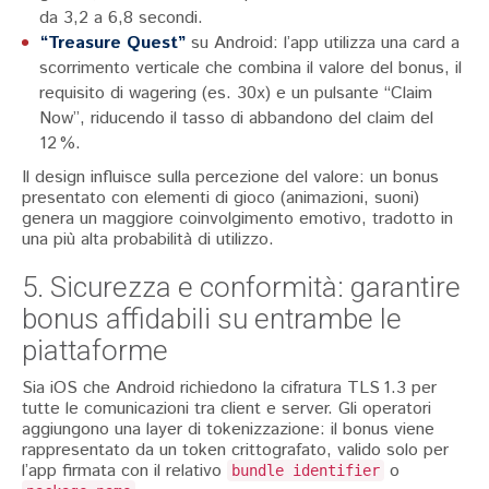
da 3,2 a 6,8 secondi.
“Treasure Quest”
su Android: l’app utilizza una card a
scorrimento verticale che combina il valore del bonus, il
requisito di wagering (es. 30x) e un pulsante “Claim
Now”, riducendo il tasso di abbandono del claim del
12 %.
Il design influisce sulla percezione del valore: un bonus
presentato con elementi di gioco (animazioni, suoni)
genera un maggiore coinvolgimento emotivo, tradotto in
una più alta probabilità di utilizzo.
5. Sicurezza e conformità: garantire
bonus affidabili su entrambe le
piattaforme
Sia iOS che Android richiedono la cifratura TLS 1.3 per
tutte le comunicazioni tra client e server. Gli operatori
aggiungono una layer di tokenizzazione: il bonus viene
rappresentato da un token crittografato, valido solo per
l’app firmata con il relativo
o
bundle identifier