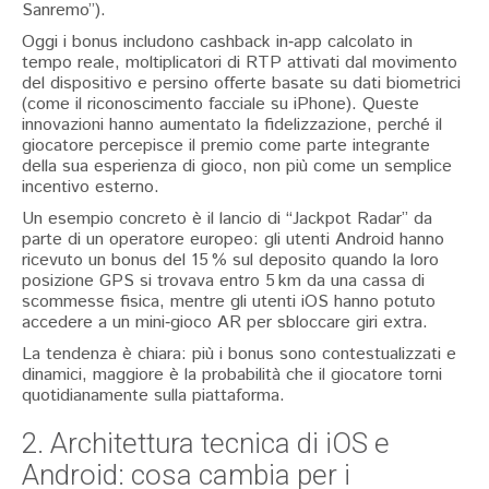
Sanremo”).
Oggi i bonus includono cashback in‑app calcolato in
tempo reale, moltiplicatori di RTP attivati dal movimento
del dispositivo e persino offerte basate su dati biometrici
(come il riconoscimento facciale su iPhone). Queste
innovazioni hanno aumentato la fidelizzazione, perché il
giocatore percepisce il premio come parte integrante
della sua esperienza di gioco, non più come un semplice
incentivo esterno.
Un esempio concreto è il lancio di “Jackpot Radar” da
parte di un operatore europeo: gli utenti Android hanno
ricevuto un bonus del 15 % sul deposito quando la loro
posizione GPS si trovava entro 5 km da una cassa di
scommesse fisica, mentre gli utenti iOS hanno potuto
accedere a un mini‑gioco AR per sbloccare giri extra.
La tendenza è chiara: più i bonus sono contestualizzati e
dinamici, maggiore è la probabilità che il giocatore torni
quotidianamente sulla piattaforma.
2. Architettura tecnica di iOS e
Android: cosa cambia per i