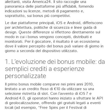
allettanti, visita America24. Il sito raccoglie una
panoramica delle piattaforme più affidabili, fornendo
indicazioni su licenze, metodi di pagamento e,
soprattutto, sui bonus più competitivi.
Le due piattaforme principali, iOS e Android, differiscono
per architettura, politiche di sicurezza e linee guida di
design. Queste differenze si riflettono direttamente sul
modo in cui i bonus vengono concepiti, distribuiti e
monitorati. Per il giocatore, il risultato è un ecosistema
dove il valore percepito del bonus può variare di giorno in
giorno a seconda del dispositivo utilizzato.
1. L’evoluzione dei bonus mobile: da
semplici crediti a esperienze
personalizzate
Il primo bonus mobile comparve nei primi anni 2010,
limitato a un credito fisso di €10 da utilizzare su una
selezione ristretta di slot. Con l’avvento di iOS 7 e
Android 4.0, gli operatori hanno iniziato a sfruttare le API
di geolocalizzazione, offrendo giri gratuiti legati a eventi
locali (ad esempio, “Free Spins per il Festival di