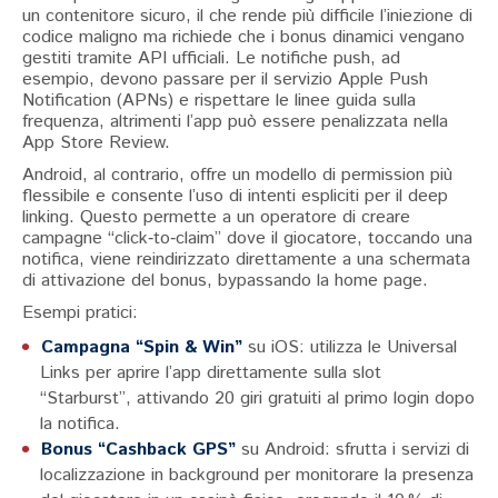
un contenitore sicuro, il che rende più difficile l’iniezione di
codice maligno ma richiede che i bonus dinamici vengano
gestiti tramite API ufficiali. Le notifiche push, ad
esempio, devono passare per il servizio Apple Push
Notification (APNs) e rispettare le linee guida sulla
frequenza, altrimenti l’app può essere penalizzata nella
App Store Review.
Android, al contrario, offre un modello di permission più
flessibile e consente l’uso di intenti espliciti per il deep
linking. Questo permette a un operatore di creare
campagne “click‑to‑claim” dove il giocatore, toccando una
notifica, viene reindirizzato direttamente a una schermata
di attivazione del bonus, bypassando la home page.
Esempi pratici:
Campagna “Spin & Win”
su iOS: utilizza le Universal
Links per aprire l’app direttamente sulla slot
“Starburst”, attivando 20 giri gratuiti al primo login dopo
la notifica.
Bonus “Cashback GPS”
su Android: sfrutta i servizi di
localizzazione in background per monitorare la presenza