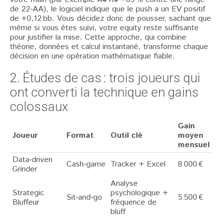
de 22‑AA), le logiciel indique que le push a un EV positif
de +0,12 bb. Vous décidez donc de pousser, sachant que
même si vous êtes suivi, votre equity reste suffisante
pour justifier la mise. Cette approche, qui combine
théorie, données et calcul instantané, transforme chaque
décision en une opération mathématique fiable.
2. Études de cas : trois joueurs qui
ont converti la technique en gains
colossaux
Gain
Joueur
Format
Outil clé
moyen
mensuel
Data‑driven
Cash‑game
Tracker + Excel
8 000 €
Grinder
Analyse
Strategic
psychologique +
Sit‑and‑go
5 500 €
Bluffeur
fréquence de
bluff