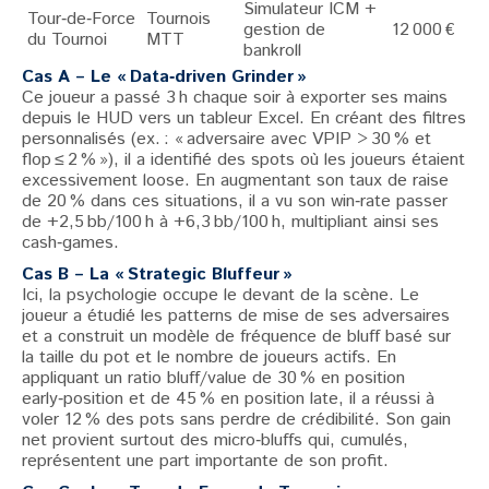
Simulateur ICM +
Tour‑de‑Force
Tournois
gestion de
12 000 €
du Tournoi
MTT
bankroll
Cas A – Le « Data‑driven Grinder »
Ce joueur a passé 3 h chaque soir à exporter ses mains
depuis le HUD vers un tableur Excel. En créant des filtres
personnalisés (ex. : « adversaire avec VPIP > 30 % et
flop ≤ 2 % »), il a identifié des spots où les joueurs étaient
excessivement loose. En augmentant son taux de raise
de 20 % dans ces situations, il a vu son win‑rate passer
de +2,5 bb/100 h à +6,3 bb/100 h, multipliant ainsi ses
cash‑games.
Cas B – La « Strategic Bluffeur »
Ici, la psychologie occupe le devant de la scène. Le
joueur a étudié les patterns de mise de ses adversaires
et a construit un modèle de fréquence de bluff basé sur
la taille du pot et le nombre de joueurs actifs. En
appliquant un ratio bluff/value de 30 % en position
early‑position et de 45 % en position late, il a réussi à
voler 12 % des pots sans perdre de crédibilité. Son gain
net provient surtout des micro‑bluffs qui, cumulés,
représentent une part importante de son profit.