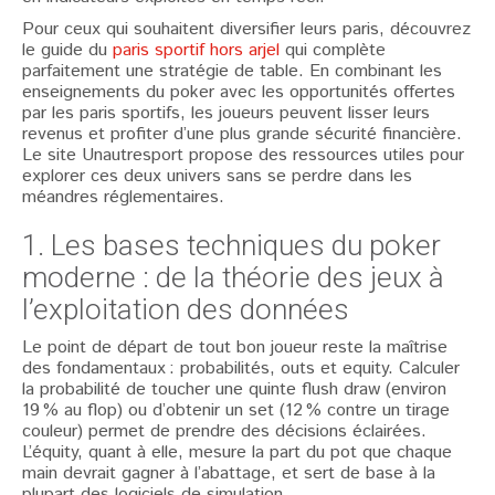
Pour ceux qui souhaitent diversifier leurs paris, découvrez
le guide du
paris sportif hors arjel
qui complète
parfaitement une stratégie de table. En combinant les
enseignements du poker avec les opportunités offertes
par les paris sportifs, les joueurs peuvent lisser leurs
revenus et profiter d’une plus grande sécurité financière.
Le site Unautresport propose des ressources utiles pour
explorer ces deux univers sans se perdre dans les
méandres réglementaires.
1. Les bases techniques du poker
moderne : de la théorie des jeux à
l’exploitation des données
Le point de départ de tout bon joueur reste la maîtrise
des fondamentaux : probabilités, outs et equity. Calculer
la probabilité de toucher une quinte flush draw (environ
19 % au flop) ou d’obtenir un set (12 % contre un tirage
couleur) permet de prendre des décisions éclairées.
L’équity, quant à elle, mesure la part du pot que chaque
main devrait gagner à l’abattage, et sert de base à la
plupart des logiciels de simulation.