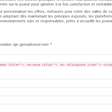
ée sur le joueur peut générer à la fois satisfaction et rentabilit
e pour personnaliser les offres, métavers pour créer des salles d
 En adoptant dès maintenant les principes exposés, les platef
vironnements sûrs et responsables, prêts à accueillir les joue
 velden zijn gemarkeerd met
*
abbr title=""> <acronym title=""> <b> <blockquote cite=""> <cite