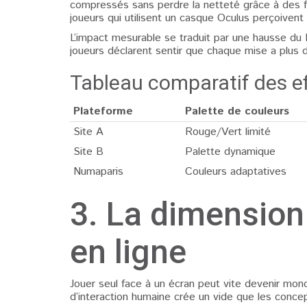
compressés sans perdre la netteté grâce à des fo
joueurs qui utilisent un casque Oculus perçoiven
L’impact mesurable se traduit par une hausse du
joueurs déclarent sentir que chaque mise a plus 
Tableau comparatif des ef
Plateforme
Palette de couleurs
Site A
Rouge/Vert limité
Site B
Palette dynamique
Numaparis
Couleurs adaptatives
3. La dimension s
en ligne
Jouer seul face à un écran peut vite devenir mono
d’interaction humaine crée un vide que les conce