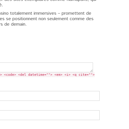
é.
e casino totalement immersives – promettent de
ormes se positionnent non seulement comme des
urs de demain.
> <code> <del datetime=""> <em> <i> <q cite="">