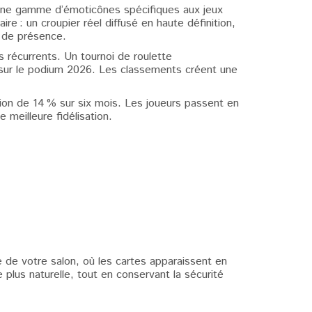
t une gamme d’émoticônes spécifiques aux jeux
re : un croupier réel diffusé en haute définition,
t de présence.
récurrents. Un tournoi de roulette
sur le podium 2026. Les classements créent une
ion de 14 % sur six mois. Les joueurs passent en
meilleure fidélisation.
e de votre salon, où les cartes apparaissent en
plus naturelle, tout en conservant la sécurité