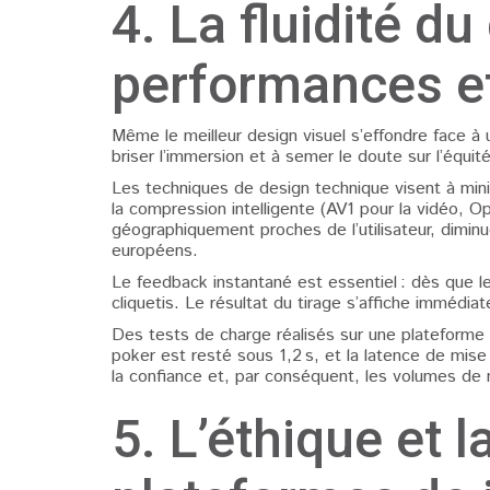
4. La fluidité d
performances et
Même le meilleur design visuel s’effondre face à u
briser l’immersion et à semer le doute sur l’équité
Les techniques de design technique visent à minim
la compression intelligente (AV1 pour la vidéo, Opu
géographiquement proches de l’utilisateur, diminu
européens.
Le feedback instantané est essentiel : dès que le
cliquetis. Le résultat du tirage s’affiche immédia
Des tests de charge réalisés sur une plateforme
poker est resté sous 1,2 s, et la latence de mise
la confiance et, par conséquent, les volumes de 
5. L’éthique et 