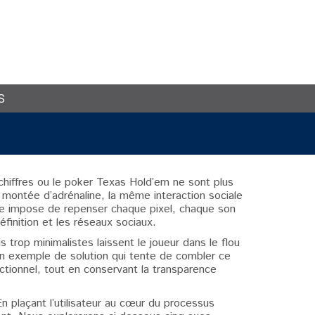
S
s chiffres ou le poker Texas Hold’em ne sont plus
montée d’adrénaline, la même interaction sociale
 elle impose de repenser chaque pixel, chaque son
finition et les réseaux sociaux.
trop minimalistes laissent le joueur dans le flou
n exemple de solution qui tente de combler ce
nctionnel, tout en conservant la transparence
En plaçant l’utilisateur au cœur du processus