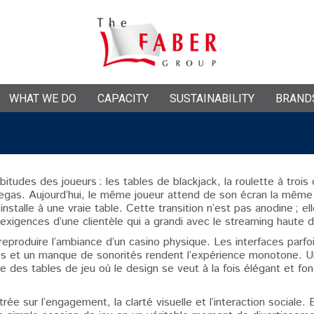
WHAT WE DO
CAPACITY
SUSTAINABILITY
BRAND
itudes des joueurs : les tables de blackjack, la roulette à troi
Vegas. Aujourd’hui, le même joueur attend de son écran la même 
installe à une vraie table. Cette transition n’est pas anodine ;
exigences d’une clientèle qui a grandi avec le streaming haute dé
roduire l’ambiance d’un casino physique. Les interfaces parfois 
és et un manque de sonorités rendent l’expérience monotone. U
se des tables de jeu où le design se veut à la fois élégant et fo
ée sur l’engagement, la clarté visuelle et l’interaction sociale. 