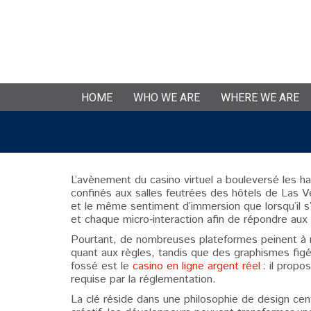
HOME
WHO WE ARE
WHERE WE ARE
L’avènement du casino virtuel a bouleversé les hab
confinés aux salles feutrées des hôtels de Las 
et le même sentiment d’immersion que lorsqu’il s’
et chaque micro‑interaction afin de répondre aux 
Pourtant, de nombreuses plateformes peinent à rep
quant aux règles, tandis que des graphismes fig
fossé est le
casino en ligne argent réel
: il propo
requise par la réglementation.
La clé réside dans une philosophie de design centr