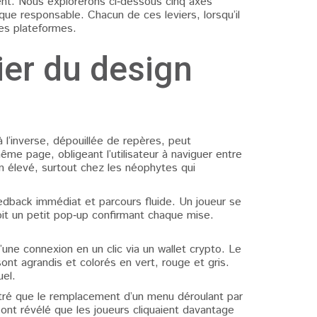
ent. Nous explorerons ci‑dessous cinq axes
thique responsable. Chacun de ces leviers, lorsqu’il
es plateformes.
ier du design
 l’inverse, dépouillée de repères, peut
ême page, obligeant l’utilisateur à naviguer entre
n élevé, surtout chez les néophytes qui
feedback immédiat et parcours fluide. Un joueur se
oit un petit pop‑up confirmant chaque mise.
une connexion en un clic via un wallet crypto. Le
ont agrandis et colorés en vert, rouge et gris.
uel.
ntré que le remplacement d’un menu déroulant par
nt révélé que les joueurs cliquaient davantage