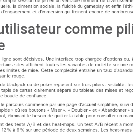
ne simple session de jeu en un véritable moment de divertissem
isuelle, la dimension sociale, la fluidité du gameplay et enfin l’é
s d’engagement et d’immersion qui freinent encore de nombreus
utilisateur comme pil
e
igne sont décisives. Une interface trop chargée d’options ou, à
tains sites affichent toutes les variantes de roulette sur une m
es limites de mise. Cette complexité entraîne un taux d’abando
ur le rouge.
e blackjack ou de poker reposent sur trois piliers : visibilité, 
le tapis de cartes clairement séparé du tableau des mises et reç
e boucle de confiance.
e parcours commence par une page d’accueil simplifiée, suivi d’
apide » où les boutons « Miser », « Doubler » et « Abandonner » s
ol, éliminant le besoin de quitter la table pour consulter un man
lisent des tests A/B et des heat‑maps. Un test A/B récent a mo
e 12 % à 6 % sur une période de deux semaines. Les heat‑maps o