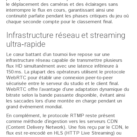
le déplacement des caméras et des éclairages sans
interrompre le flux en cours, garantissant ainsi une
continuité parfaite pendant les phases critiques du jeu où
chaque seconde compte pour le classement final.
Infrastructure réseau et streaming
ultra‑rapide
Le cœur battant d’un tournoi live repose sur une
infrastructure réseau capable de transmettre plusieurs
flux HD simultanément avec une latence inférieure à
150 ms. La plupart des opérateurs utilisent le protocole
WebRTC pour établir une connexion peer‑to‑peer
sécurisée entre le serveur du studio et le client final.
WebRTC offre l’avantage d’une adaptation dynamique du
bitrate selon la bande passante disponible, évitant ainsi
les saccades lors d’une montée en charge pendant un
grand événement mondial.
En complément, le protocole RTMP reste présent
comme méthode d’ingestion vers les serveurs CDN
(Content Delivery Network). Une fois reçu par le CDN, le
flux est re‑encodé en HLS (HTTP Live Streaming) ou