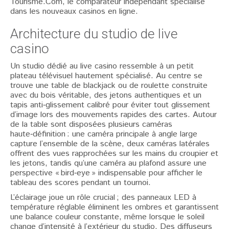
Tourisme.Com, le comparateur indépendant spécialisé
dans les nouveaux casinos en ligne.
Architecture du studio de live
casino
Un studio dédié au live casino ressemble à un petit
plateau télévisuel hautement spécialisé. Au centre se
trouve une table de blackjack ou de roulette construite
avec du bois véritable, des jetons authentiques et un
tapis anti‑glissement calibré pour éviter tout glissement
d’image lors des mouvements rapides des cartes. Autour
de la table sont disposées plusieurs caméras
haute‑définition : une caméra principale à angle large
capture l’ensemble de la scène, deux caméras latérales
offrent des vues rapprochées sur les mains du croupier et
les jetons, tandis qu’une caméra au plafond assure une
perspective « bird‑eye » indispensable pour afficher le
tableau des scores pendant un tournoi.
L’éclairage joue un rôle crucial ; des panneaux LED à
température réglable éliminent les ombres et garantissent
une balance couleur constante, même lorsque le soleil
change d’intensité à l’extérieur du studio. Des diffuseurs