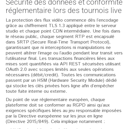
Sécurité des données et conformité
réglementaire lors des tournois live
La protection des flux vidéo commence dès l’encodage
grâce au chiffrement TLS 1.3 appliqué entre le serveur
studio et chaque point CDN intermédiaire. Une fois dans
le réseau public, chaque segment RTP est encapsulé
dans SRTP (Secure Real‑Time Transport Protocol),
garantissant que ni interceptions ni manipulations ne
peuvent altérer l’image ou l’audio pendant leur transit vers
l’utilisateur final. Les transactions financières liées aux
mises sont quantifiées via API REST sécurisées utilisant
OAuth 2.0 avec scopes limités aux seules opérations
nécessaires (débit/credit). Toutes les communications
passent par un HSM (Hardware Security Module) dédié
qui stocke les clés privées hors ligne afin d’empêcher
toute fuite interne ou externe.
Du point de vue réglementaire européen, chaque
plateforme doit se conformer au RGPD ainsi qu’aux
exigences spécifiques liées au jeu responsable imposées
par la Directive européenne sur les jeux en ligne
(Directive 2015/849). Cela implique notamment :