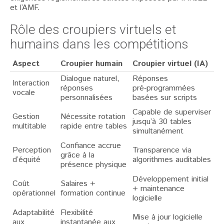
et l’AMF.
Rôle des croupiers virtuels et
humains dans les compétitions
Aspect
Croupier humain
Croupier virtuel (IA)
Dialogue naturel,
Réponses
Interaction
réponses
pré‑programmées
vocale
personnalisées
basées sur scripts
Capable de superviser
Gestion
Nécessite rotation
jusqu’à 30 tables
multitable
rapide entre tables
simultanément
Confiance accrue
Perception
Transparence via
grâce à la
d’équité
algorithmes auditables
présence physique
Développement initial
Coût
Salaires +
+ maintenance
opérationnel
formation continue
logicielle
Adaptabilité
Flexibilité
Mise à jour logicielle
aux
instantanée aux