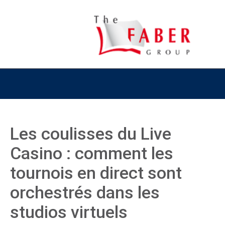
Les coulisses du Live
Casino : comment les
tournois en direct sont
orchestrés dans les
studios virtuels