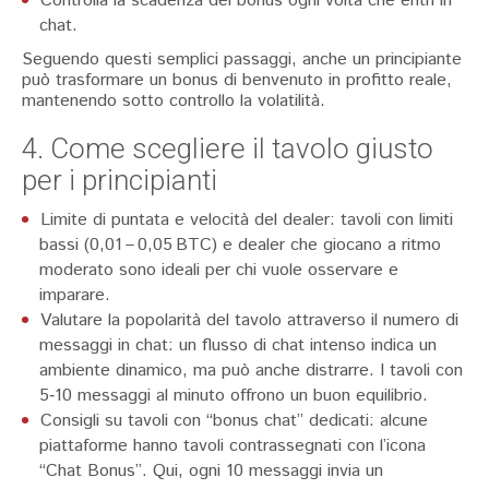
Controlla la scadenza del bonus ogni volta che entri in
chat.
Seguendo questi semplici passaggi, anche un principiante
può trasformare un bonus di benvenuto in profitto reale,
mantenendo sotto controllo la volatilità.
4. Come scegliere il tavolo giusto
per i principianti
Limite di puntata e velocità del dealer: tavoli con limiti
bassi (0,01 – 0,05 BTC) e dealer che giocano a ritmo
moderato sono ideali per chi vuole osservare e
imparare.
Valutare la popolarità del tavolo attraverso il numero di
messaggi in chat: un flusso di chat intenso indica un
ambiente dinamico, ma può anche distrarre. I tavoli con
5‑10 messaggi al minuto offrono un buon equilibrio.
Consigli su tavoli con “bonus chat” dedicati: alcune
piattaforme hanno tavoli contrassegnati con l’icona
“Chat Bonus”. Qui, ogni 10 messaggi invia un