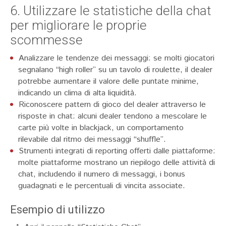
6. Utilizzare le statistiche della chat
per migliorare le proprie
scommesse
Analizzare le tendenze dei messaggi: se molti giocatori
segnalano “high roller” su un tavolo di roulette, il dealer
potrebbe aumentare il valore delle puntate minime,
indicando un clima di alta liquidità.
Riconoscere pattern di gioco del dealer attraverso le
risposte in chat: alcuni dealer tendono a mescolare le
carte più volte in blackjack, un comportamento
rilevabile dal ritmo dei messaggi “shuffle”.
Strumenti integrati di reporting offerti dalle piattaforme:
molte piattaforme mostrano un riepilogo delle attività di
chat, includendo il numero di messaggi, i bonus
guadagnati e le percentuali di vincita associate.
Esempio di utilizzo