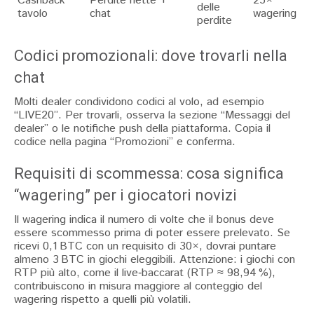
Cashback
Perdite nette +
25×
delle
tavolo
chat
wagering
perdite
Codici promozionali: dove trovarli nella
chat
Molti dealer condividono codici al volo, ad esempio
“LIVE20”. Per trovarli, osserva la sezione “Messaggi del
dealer” o le notifiche push della piattaforma. Copia il
codice nella pagina “Promozioni” e conferma.
Requisiti di scommessa: cosa significa
“wagering” per i giocatori novizi
Il wagering indica il numero di volte che il bonus deve
essere scommesso prima di poter essere prelevato. Se
ricevi 0,1 BTC con un requisito di 30×, dovrai puntare
almeno 3 BTC in giochi eleggibili. Attenzione: i giochi con
RTP più alto, come il live‑baccarat (RTP ≈ 98,94 %),
contribuiscono in misura maggiore al conteggio del
wagering rispetto a quelli più volatili.