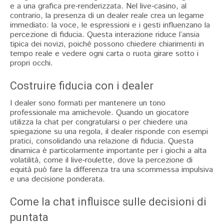
e a una grafica pre‑renderizzata. Nel live‑casino, al
contrario, la presenza di un dealer reale crea un legame
immediato: la voce, le espressioni e i gesti influenzano la
percezione di fiducia. Questa interazione riduce l’ansia
tipica dei novizi, poiché possono chiedere chiarimenti in
tempo reale e vedere ogni carta o ruota girare sotto i
propri occhi.
Costruire fiducia con i dealer
I dealer sono formati per mantenere un tono
professionale ma amichevole. Quando un giocatore
utilizza la chat per congratularsi o per chiedere una
spiegazione su una regola, il dealer risponde con esempi
pratici, consolidando una relazione di fiducia. Questa
dinamica è particolarmente importante per i giochi a alta
volatilità, come il live‑roulette, dove la percezione di
equità può fare la differenza tra una scommessa impulsiva
e una decisione ponderata.
Come la chat influisce sulle decisioni di
puntata