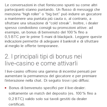
Le conversazioni in chat forniscono spunti su come altri
partecipanti stanno puntando. Un flusso di messaggi che
menziona “high roller” o “big bet” può indurre un giocatore
a mantenere una puntata più cauta o, al contrario, a
sfruttare una situazione di “cold streak”. Inoltre, i dealer
spesso condividono consigli su promozioni attive: ad
esempio, un bonus di benvenuto del 100 % fino a
0,5 BTC per le prime 5 mani di blackjack. Leggere queste
indicazioni permette di adeguare il bankroll e di sfruttare
al meglio le offerte temporanee.
2. I principali tipi di bonus nei
live‑casino e come attivarli
I live‑casino offrono una gamma di incentivi pensati per
aumentare la permanenza del giocatore e per premiare
l’interazione nella chat. Di seguito trovi i più diffusi:
Bonus di benvenuto specifici per il live‑dealer:
solitamente un match del deposito (es. 100 % fino a
0,2 BTC) valido solo sui tavoli gestiti da dealer
certificati.