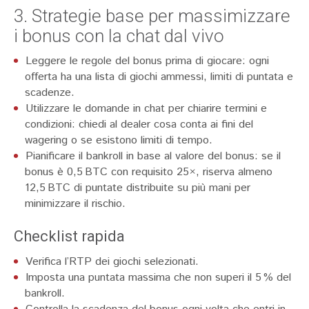
3. Strategie base per massimizzare
i bonus con la chat dal vivo
Leggere le regole del bonus prima di giocare: ogni
offerta ha una lista di giochi ammessi, limiti di puntata e
scadenze.
Utilizzare le domande in chat per chiarire termini e
condizioni: chiedi al dealer cosa conta ai fini del
wagering o se esistono limiti di tempo.
Pianificare il bankroll in base al valore del bonus: se il
bonus è 0,5 BTC con requisito 25×, riserva almeno
12,5 BTC di puntate distribuite su più mani per
minimizzare il rischio.
Checklist rapida
Verifica l’RTP dei giochi selezionati.
Imposta una puntata massima che non superi il 5 % del
bankroll.