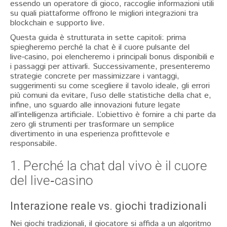
essendo un operatore di gioco, raccoglie informazioni utili
su quali piattaforme offrono le migliori integrazioni tra
blockchain e supporto live.
Questa guida è strutturata in sette capitoli: prima
spiegheremo perché la chat è il cuore pulsante del
live‑casino, poi elencheremo i principali bonus disponibili e
i passaggi per attivarli. Successivamente, presenteremo
strategie concrete per massimizzare i vantaggi,
suggerimenti su come scegliere il tavolo ideale, gli errori
più comuni da evitare, l’uso delle statistiche della chat e,
infine, uno sguardo alle innovazioni future legate
all’intelligenza artificiale. L’obiettivo è fornire a chi parte da
zero gli strumenti per trasformare un semplice
divertimento in una esperienza profittevole e
responsabile.
1. Perché la chat dal vivo è il cuore
del live‑casino
Interazione reale vs. giochi tradizionali
Nei giochi tradizionali, il giocatore si affida a un algoritmo