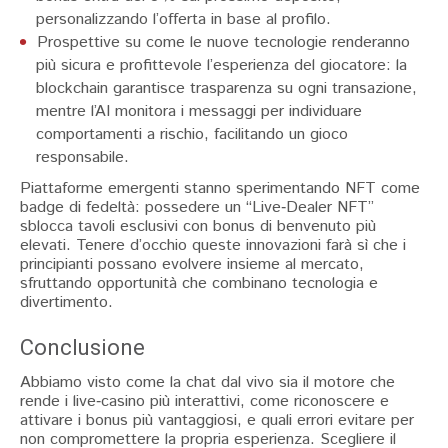
personalizzando l’offerta in base al profilo.
Prospettive su come le nuove tecnologie renderanno
più sicura e profittevole l’esperienza del giocatore: la
blockchain garantisce trasparenza su ogni transazione,
mentre l’AI monitora i messaggi per individuare
comportamenti a rischio, facilitando un gioco
responsabile.
Piattaforme emergenti stanno sperimentando NFT come
badge di fedeltà: possedere un “Live‑Dealer NFT”
sblocca tavoli esclusivi con bonus di benvenuto più
elevati. Tenere d’occhio queste innovazioni farà sì che i
principianti possano evolvere insieme al mercato,
sfruttando opportunità che combinano tecnologia e
divertimento.
Conclusione
Abbiamo visto come la chat dal vivo sia il motore che
rende i live‑casino più interattivi, come riconoscere e
attivare i bonus più vantaggiosi, e quali errori evitare per
non compromettere la propria esperienza. Scegliere il