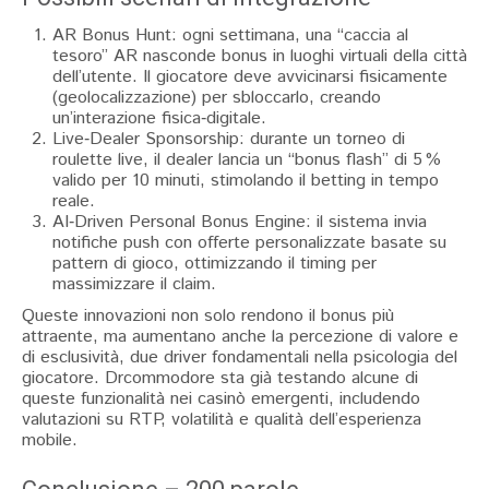
AR Bonus Hunt: ogni settimana, una “caccia al
tesoro” AR nasconde bonus in luoghi virtuali della città
dell’utente. Il giocatore deve avvicinarsi fisicamente
(geolocalizzazione) per sbloccarlo, creando
un’interazione fisica‑digitale.
Live‑Dealer Sponsorship: durante un torneo di
roulette live, il dealer lancia un “bonus flash” di 5 %
valido per 10 minuti, stimolando il betting in tempo
reale.
AI‑Driven Personal Bonus Engine: il sistema invia
notifiche push con offerte personalizzate basate su
pattern di gioco, ottimizzando il timing per
massimizzare il claim.
Queste innovazioni non solo rendono il bonus più
attraente, ma aumentano anche la percezione di valore e
di esclusività, due driver fondamentali nella psicologia del
giocatore. Drcommodore sta già testando alcune di
queste funzionalità nei casinò emergenti, includendo
valutazioni su RTP, volatilità e qualità dell’esperienza
mobile.