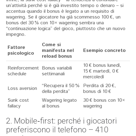
un’attività perché si è già investito tempo o denaro – si
accentua quando il bonus è legato a un requisito di
wagering. Se il giocatore ha già scommesso 100 €, un
bonus del 30 % con 10× wagering sembra una
“continuazione logica” del gioco, piuttosto che un nuovo
impegno.
Come si
Fattore
manifesta nel
Esempio concreto
psicologico
reload bonus
10 € bonus lunedì,
Reinforcement
Bonus variabili
15 € martedì, 0 €
schedule
settimanali
mercoledì
“Recupera il 50 %
Perdita di 20 €,
Loss aversion
della perdita”
bonus di 10 €
Sunk cost
Wagering legato
30 € bonus con 10×
fallacy
al bonus
wagering
2. Mobile‑first: perché i giocatori
preferiscono il telefono – 410