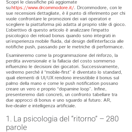
Scopri le classifiche più aggiornate
su
https://www.drcommodore.it/
. Drcommodore, con le
sue recensioni dettagliate, è il punto di riferimento per chi
vuole confrontare le promozioni dei vari operatori e
scegliere la piattaforma più adatta al proprio stile di gioco.
L’obiettivo di questo articolo è analizzare l’impatto
psicologico dei reload bonus quando sono integrati in
un’esperienza mobile fluida, dal design dell’interfaccia alle
notifiche push, passando per le metriche di performance.
Esamineremo come la programmazione del rinforzo, la
perdita avversionale e la fallacia del costo sommerso
influenzino le decisioni dei giocatori. Successivamente,
vedremo perché il “mobile‑first” è diventato lo standard,
quali elementi di UI/UX rendono irresistibile il bonus sul
palmo della mano e come le push notification possano
creare un vero e proprio “dopamine loop”. Infine,
presenteremo dati concreti, un confronto tabellare tra
due approcci di bonus e uno sguardo al futuro: AR,
live‑dealer e intelligenza artificiale.
1. La psicologia del “ritorno” – 280
parole