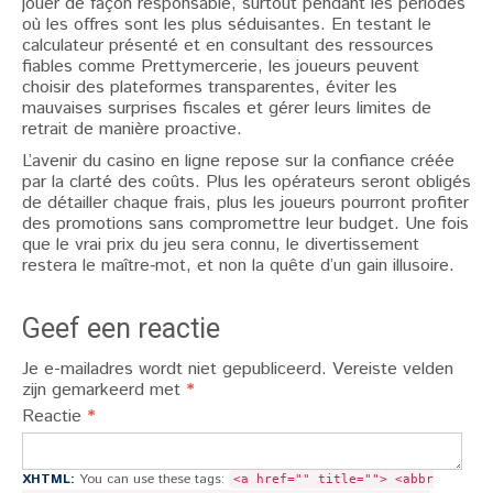
jouer de façon responsable, surtout pendant les périodes
où les offres sont les plus séduisantes. En testant le
calculateur présenté et en consultant des ressources
fiables comme Prettymercerie, les joueurs peuvent
choisir des plateformes transparentes, éviter les
mauvaises surprises fiscales et gérer leurs limites de
retrait de manière proactive.
L’avenir du casino en ligne repose sur la confiance créée
par la clarté des coûts. Plus les opérateurs seront obligés
de détailler chaque frais, plus les joueurs pourront profiter
des promotions sans compromettre leur budget. Une fois
que le vrai prix du jeu sera connu, le divertissement
restera le maître‑mot, et non la quête d’un gain illusoire.
Geef een reactie
Je e-mailadres wordt niet gepubliceerd.
Vereiste velden
zijn gemarkeerd met
*
Reactie
*
XHTML:
You can use these tags:
<a href="" title=""> <abbr