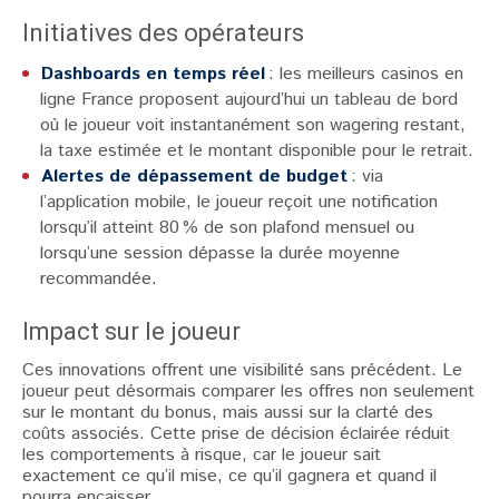
Initiatives des opérateurs
Dashboards en temps réel
: les meilleurs casinos en
ligne France proposent aujourd’hui un tableau de bord
où le joueur voit instantanément son wagering restant,
la taxe estimée et le montant disponible pour le retrait.
Alertes de dépassement de budget
: via
l’application mobile, le joueur reçoit une notification
lorsqu’il atteint 80 % de son plafond mensuel ou
lorsqu’une session dépasse la durée moyenne
recommandée.
Impact sur le joueur
Ces innovations offrent une visibilité sans précédent. Le
joueur peut désormais comparer les offres non seulement
sur le montant du bonus, mais aussi sur la clarté des
coûts associés. Cette prise de décision éclairée réduit
les comportements à risque, car le joueur sait
exactement ce qu’il mise, ce qu’il gagnera et quand il
pourra encaisser.