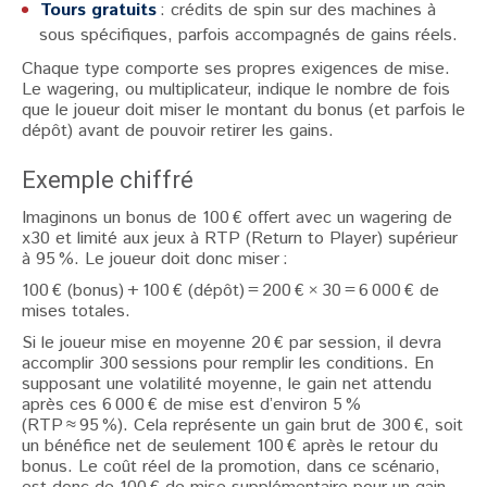
Tours gratuits
: crédits de spin sur des machines à
sous spécifiques, parfois accompagnés de gains réels.
Chaque type comporte ses propres exigences de mise.
Le wagering, ou multiplicateur, indique le nombre de fois
que le joueur doit miser le montant du bonus (et parfois le
dépôt) avant de pouvoir retirer les gains.
Exemple chiffré
Imaginons un bonus de 100 € offert avec un wagering de
x30 et limité aux jeux à RTP (Return to Player) supérieur
à 95 %. Le joueur doit donc miser :
100 € (bonus) + 100 € (dépôt) = 200 € × 30 = 6 000 € de
mises totales.
Si le joueur mise en moyenne 20 € par session, il devra
accomplir 300 sessions pour remplir les conditions. En
supposant une volatilité moyenne, le gain net attendu
après ces 6 000 € de mise est d’environ 5 %
(RTP ≈ 95 %). Cela représente un gain brut de 300 €, soit
un bénéfice net de seulement 100 € après le retour du
bonus. Le coût réel de la promotion, dans ce scénario,