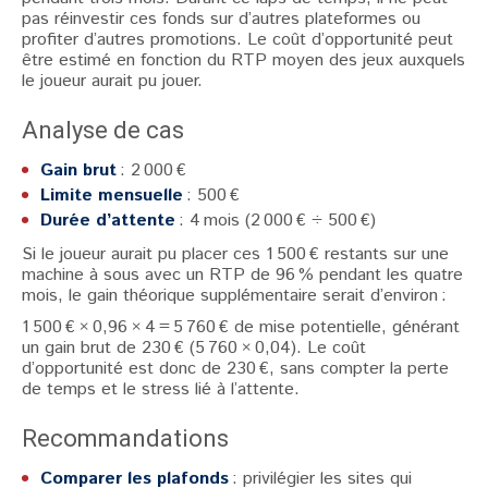
pas réinvestir ces fonds sur d’autres plateformes ou
profiter d’autres promotions. Le coût d’opportunité peut
être estimé en fonction du RTP moyen des jeux auxquels
le joueur aurait pu jouer.
Analyse de cas
Gain brut
: 2 000 €
Limite mensuelle
: 500 €
Durée d’attente
: 4 mois (2 000 € ÷ 500 €)
Si le joueur aurait pu placer ces 1 500 € restants sur une
machine à sous avec un RTP de 96 % pendant les quatre
mois, le gain théorique supplémentaire serait d’environ :
1 500 € × 0,96 × 4 = 5 760 € de mise potentielle, générant
un gain brut de 230 € (5 760 × 0,04). Le coût
d’opportunité est donc de 230 €, sans compter la perte
de temps et le stress lié à l’attente.
Recommandations
Comparer les plafonds
: privilégier les sites qui