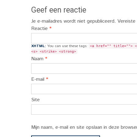
Geef een reactie
Je e-mailadres wordt niet gepubliceerd.
Vereiste
Reactie
*
XHTML:
You can use these tags:
<a href="" title=""> <
<s> <strike> <strong>
Naam
*
E-mail
*
Site
Mijn naam, e-mail en site opslaan in deze browse