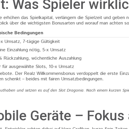
: Was Spieler wirkli
ie erhöhen das Spielkapital, verlängern die Spielzeit und gebe
rblick über die wichtigsten Bonusarten und worauf man achten sol
pische Bedingungen
‑x Umsatz, 7‑tägige Gültigkeit
ine Einzahlung nötig, 5‑x Umsatz
% Rückzahlung, wöchentliche Auszahlung
r für ausgewählte Slots, 10‑x Umsatz
ebote. Der Realz Willkommensbonus verdoppelt die erste Einza
en schenkt – beides mit fairen Umsatzbedingungen.
s‑Guthaben und setzen es auf den Slot
Dragonia
. Nach einem kurzen Spi
.
obile Geräte – Fokus