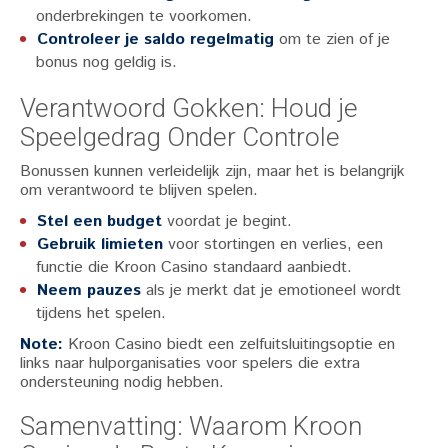
onderbrekingen te voorkomen.
Controleer je saldo regelmatig
om te zien of je
bonus nog geldig is.
Verantwoord Gokken: Houd je
Speelgedrag Onder Controle
Bonussen kunnen verleidelijk zijn, maar het is belangrijk
om verantwoord te blijven spelen.
Stel een budget
voordat je begint.
Gebruik limieten
voor stortingen en verlies, een
functie die Kroon Casino standaard aanbiedt.
Neem pauzes
als je merkt dat je emotioneel wordt
tijdens het spelen.
Note:
Kroon Casino biedt een zelfuitsluitingsoptie en
links naar hulporganisaties voor spelers die extra
ondersteuning nodig hebben.
Samenvatting: Waarom Kroon