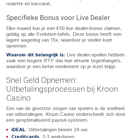
roulette en baccarat.
Specifieke Bonus voor Live Dealer
Elke maand kun je een €50 live dealer‑bonus claimen,
geldig op alle Evolution‑tafels. Deze bonus heeft een
lagere wagering van 15x, waardoor je sneller kunt
opnemen.
Waarom dit belangrijk is:
Live dealer‑spellen hebben
vaak een hogere RTP dan hun virtuele tegenhangers,
waardoor je een beter rendement op je inzet krijgt.
Snel Geld Opnemen:
Uitbetalingsprocessen bij Kroon
Casino
Een van de grootste zorgen van spelers is de snelheid
van uitbetalingen. Kroon Casino onderscheidt zich door
een geoptimaliseerd payout‑systeem:
iDEAL
: Uitbetalingen binnen 24 uur.
Creditcards
: 2‑3 werkdagen.