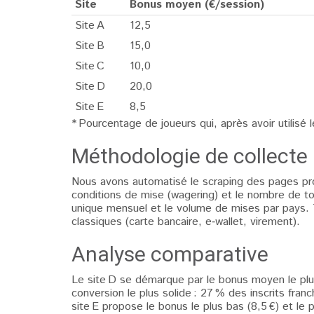
Site
Bonus moyen (€/session)
Site A
12,5
Site B
15,0
Site C
10,0
Site D
20,0
Site E
8,5
* Pourcentage de joueurs qui, après avoir utilisé l
Méthodologie de collecte
Nous avons automatisé le scraping des pages pro
conditions de mise (wagering) et le nombre de to
unique mensuel et le volume de mises par pays.
classiques (carte bancaire, e‑wallet, virement).
Analyse comparative
Le site D se démarque par le bonus moyen le plus
conversion le plus solide : 27 % des inscrits fra
site E propose le bonus le plus bas (8,5 €) et le