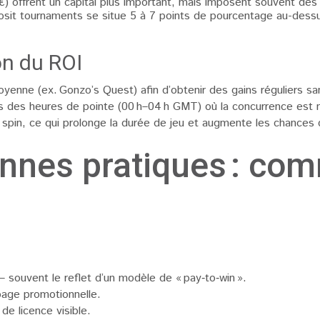
€) offrent un capital plus important, mais imposent souvent des
osit tournaments se situe 5 à 7 points de pourcentage au-dessus
on du ROI
té moyenne (ex. Gonzo’s Quest) afin d’obtenir des gains réguliers s
ors des heures de pointe (00 h–04 h GMT) où la concurrence est 
 spin, ce qui prolonge la durée de jeu et augmente les chances 
onnes pratiques : com
é
 souvent le reflet d’un modèle de « pay‑to‑win ».
page promotionnelle.
 licence visible.