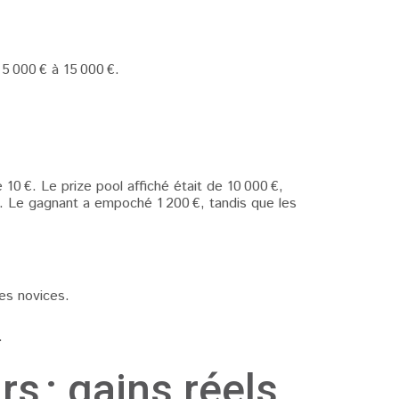
5 000 € à 15 000 €.
 10 €. Le prize pool affiché était de 10 000 €,
vu. Le gagnant a empoché 1 200 €, tandis que les
les novices.
.
s : gains réels