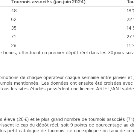
Tournois associés (jan‑juin 2024)
Tau
48
18 
62
22
35
14
71
27
28
11 
e bonus, effectuent un premier dépôt réel dans les 30 jours suivan
motions de chaque opérateur chaque semaine entre janvier et j
urnois mentionnés. Les données ont ensuite été croisées avec l’
 Tous les sites étudiés possèdent une licence ARJEL/ANJ valid
 élevé (20 €) et le plus grand nombre de tournois associés (71)
nchissent le cap du dépôt réel, soit 9 points de pourcentage au-
 plus petit catalogue de tournois, ce qui explique son taux de co