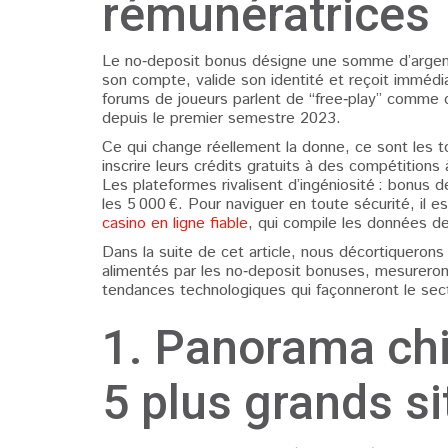
rémunératrices
Le no‑deposit bonus désigne une somme d’argent vi
son compte, valide son identité et reçoit immédi
forums de joueurs parlent de “free‑play” comme d
depuis le premier semestre 2023.
Ce qui change réellement la donne, ce sont les t
inscrire leurs crédits gratuits à des compétition
Les plateformes rivalisent d’ingéniosité : bonus
les 5 000 €. Pour naviguer en toute sécurité, il 
casino en ligne fiable
, qui compile les données de
Dans la suite de cet article, nous décortiquerons
alimentés par les no‑deposit bonuses, mesurerons
tendances technologiques qui façonneront le sect
1. Panorama chi
5 plus grands si