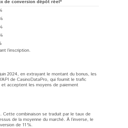
x de conversion dépôt réel*
%
 %
 %
 %
%
t l’inscription.
uin 2024, en extrayant le montant du bonus, les
API de CasinoDataPro, qui fournit le trafic
e et acceptent les moyens de paiement
. Cette combinaison se traduit par le taux de
dessus de la moyenne du marché. À l’inverse, le
nversion de 11 %.