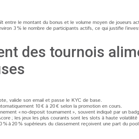
raît entre le montant du bonus et le volume moyen de joueurs act
iron 3 % le nombre de participants actifs, ce qui justifie l’in
nt des tournois alim
uses
mpte, valide son email et passe le KYC de base.
utomatiquement 10 € à 20 € selon la promotion en cours.
événement « no‑deposit tournament », souvent indiqué par un badg
re ; les jeux les plus courants sont les slots à haute volatilité
es 10 % à 20 % supérieurs du classement reçoivent une part du p