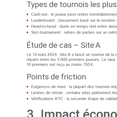
Types de tournois les plu
Cash‑out : le joueur peut retirer immédiatemen
Leaderboard : classement basé sur le nombre d
Head‑to‑head : duels en temps réel entre deux 
Slot‑tournament : séries de parties sur un même
Étude de cas – Site A
Le 12 mars 2024, Site A a lancé un tournoi de la
réparti entre les 5 000 premiers joueurs. Le taux
10 premiers ont reçu au moins 150 €.
Points de friction
Exigences de mise : la plupart des tournois im
Limites de retrait : certains sites plafonnent l
Vérifications KYC : la seconde étape de validati
3. Impact écono