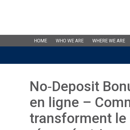
HOME
WHO WE ARE
WHERE WE ARE
No‑Deposit Bonu
en ligne – Comm
transforment le