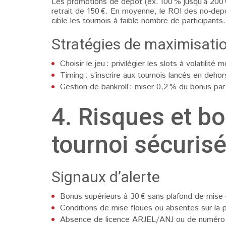
Les promotions de dépôt (ex. 100 % jusqu’à 200 
retrait de 150 €. En moyenne, le ROI des no‑dep
cible les tournois à faible nombre de participants.
Stratégies de maximisati
Choisir le jeu : privilégier les slots à volatili
Timing : s’inscrire aux tournois lancés en deh
Gestion de bankroll : miser 0,2 % du bonus par
4. Risques et b
tournoi sécuris
Signaux d’alerte
Bonus supérieurs à 30 € sans plafond de mise –
Conditions de mise floues ou absentes sur la 
Absence de licence ARJEL/ANJ ou de numéro de