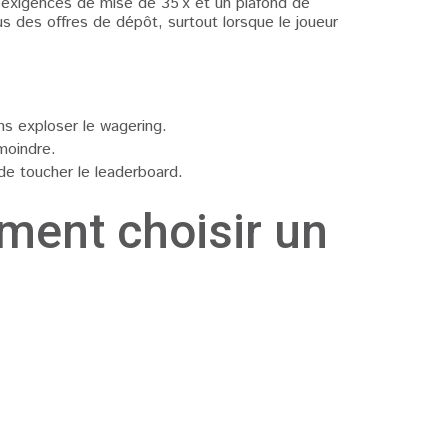
 exigences de mise de 35 x et un plafond de
 des offres de dépôt, surtout lorsque le joueur
ans exploser le wagering.
moindre.
de toucher le leaderboard.
ment choisir un