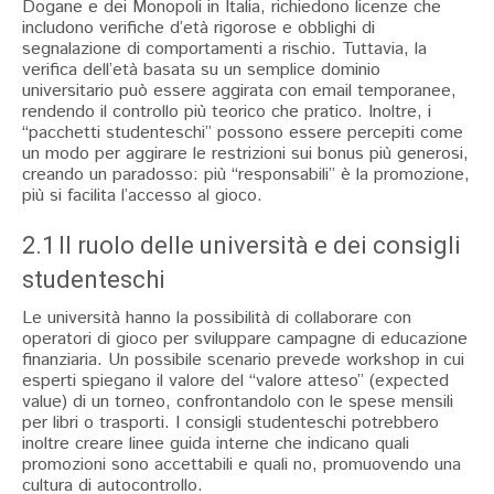
Dogane e dei Monopoli in Italia, richiedono licenze che
includono verifiche d’età rigorose e obblighi di
segnalazione di comportamenti a rischio. Tuttavia, la
verifica dell’età basata su un semplice dominio
universitario può essere aggirata con email temporanee,
rendendo il controllo più teorico che pratico. Inoltre, i
“pacchetti studenteschi” possono essere percepiti come
un modo per aggirare le restrizioni sui bonus più generosi,
creando un paradosso: più “responsabili” è la promozione,
più si facilita l’accesso al gioco.
2.1 Il ruolo delle università e dei consigli
studenteschi
Le università hanno la possibilità di collaborare con
operatori di gioco per sviluppare campagne di educazione
finanziaria. Un possibile scenario prevede workshop in cui
esperti spiegano il valore del “valore atteso” (expected
value) di un torneo, confrontandolo con le spese mensili
per libri o trasporti. I consigli studenteschi potrebbero
inoltre creare linee guida interne che indicano quali
promozioni sono accettabili e quali no, promuovendo una
cultura di autocontrollo.