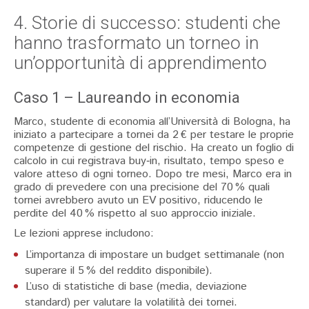
4. Storie di successo: studenti che
hanno trasformato un torneo in
un’opportunità di apprendimento
Caso 1 – Laureando in economia
Marco, studente di economia all’Università di Bologna, ha
iniziato a partecipare a tornei da 2 € per testare le proprie
competenze di gestione del rischio. Ha creato un foglio di
calcolo in cui registrava buy‑in, risultato, tempo speso e
valore atteso di ogni torneo. Dopo tre mesi, Marco era in
grado di prevedere con una precisione del 70 % quali
tornei avrebbero avuto un EV positivo, riducendo le
perdite del 40 % rispetto al suo approccio iniziale.
Le lezioni apprese includono:
L’importanza di impostare un budget settimanale (non
superare il 5 % del reddito disponibile).
L’uso di statistiche di base (media, deviazione
standard) per valutare la volatilità dei tornei.