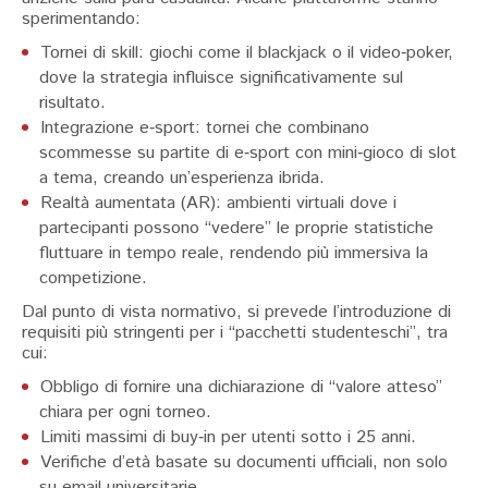
sperimentando:
Tornei di skill: giochi come il blackjack o il video‑poker,
dove la strategia influisce significativamente sul
risultato.
Integrazione e‑sport: tornei che combinano
scommesse su partite di e‑sport con mini‑gioco di slot
a tema, creando un’esperienza ibrida.
Realtà aumentata (AR): ambienti virtuali dove i
partecipanti possono “vedere” le proprie statistiche
fluttuare in tempo reale, rendendo più immersiva la
competizione.
Dal punto di vista normativo, si prevede l’introduzione di
requisiti più stringenti per i “pacchetti studenteschi”, tra
cui:
Obbligo di fornire una dichiarazione di “valore atteso”
chiara per ogni torneo.
Limiti massimi di buy‑in per utenti sotto i 25 anni.
Verifiche d’età basate su documenti ufficiali, non solo
su email universitarie.