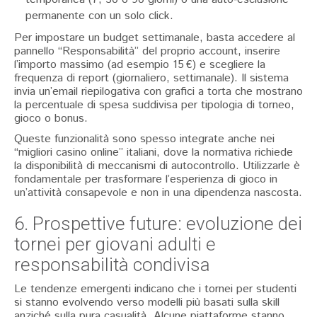
permanente con un solo click.
Per impostare un budget settimanale, basta accedere al
pannello “Responsabilità” del proprio account, inserire
l’importo massimo (ad esempio 15 €) e scegliere la
frequenza di report (giornaliero, settimanale). Il sistema
invia un’email riepilogativa con grafici a torta che mostrano
la percentuale di spesa suddivisa per tipologia di torneo,
gioco o bonus.
Queste funzionalità sono spesso integrate anche nei
“migliori casino online” italiani, dove la normativa richiede
la disponibilità di meccanismi di autocontrollo. Utilizzarle è
fondamentale per trasformare l’esperienza di gioco in
un’attività consapevole e non in una dipendenza nascosta.
6. Prospettive future: evoluzione dei
tornei per giovani adulti e
responsabilità condivisa
Le tendenze emergenti indicano che i tornei per studenti
si stanno evolvendo verso modelli più basati sulla skill
anziché sulla pura casualità. Alcune piattaforme stanno