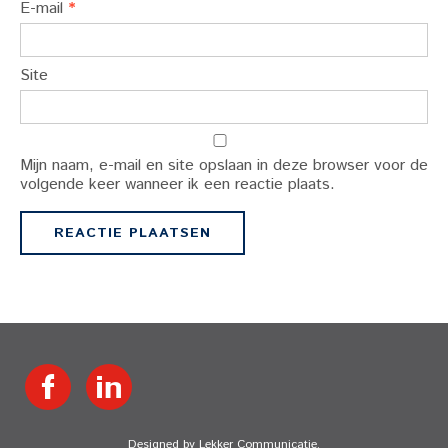
E-mail
*
Site
Mijn naam, e-mail en site opslaan in deze browser voor de
volgende keer wanneer ik een reactie plaats.
Designed by Lekker Communicatie.