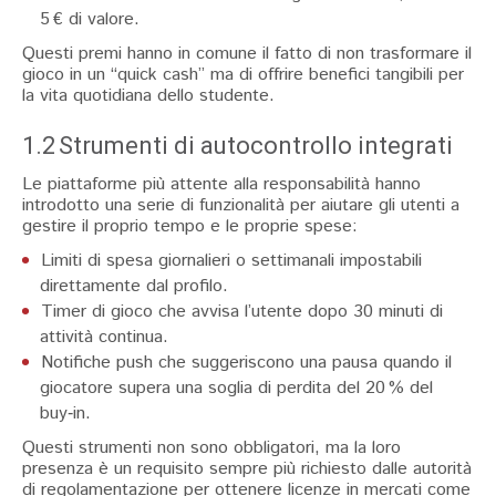
5 € di valore.
Questi premi hanno in comune il fatto di non trasformare il
gioco in un “quick cash” ma di offrire benefici tangibili per
la vita quotidiana dello studente.
1.2 Strumenti di autocontrollo integrati
Le piattaforme più attente alla responsabilità hanno
introdotto una serie di funzionalità per aiutare gli utenti a
gestire il proprio tempo e le proprie spese:
Limiti di spesa giornalieri o settimanali impostabili
direttamente dal profilo.
Timer di gioco che avvisa l’utente dopo 30 minuti di
attività continua.
Notifiche push che suggeriscono una pausa quando il
giocatore supera una soglia di perdita del 20 % del
buy‑in.
Questi strumenti non sono obbligatori, ma la loro
presenza è un requisito sempre più richiesto dalle autorità
di regolamentazione per ottenere licenze in mercati come