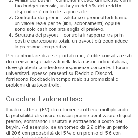
Analisi del buy‑in – confronta il costo di ingresso con il
tuo budget mensile; un buy‑in del 5 % del reddito
disponibile è un limite ragionevole.
Confronto dei premi – valuta se i premi offerti hanno
un valore reale per te (libri, abbonamenti) oppure
sono solo cash con alta soglia di prelievo.
Struttura del payout – controlla il rapporto tra primi
posti e partecipanti totali; un payout più equo riduce
la pressione competitiva.
Per confrontare diverse piattaforme, è utile consultare siti
di recensioni specializzati nella lista casino online italiana,
dove gli utenti condividono esperienze concrete. I forum
universitari, spesso presenti su Reddit o Discord,
forniscono feedback in tempo reale su promozioni e
problemi di autocontrollo.
Calcolare il valore atteso
Il valore atteso (EV) di un torneo si ottiene moltiplicando
la probabilità di vincere ciascun premio per il valore di quel
premio, sommando i risultati e sottraendo il costo del
buy‑in. Ad esempio, se un torneo da 2 € offre un premio
di 20 € con probabilità del 5 % e un premio di 5 € con