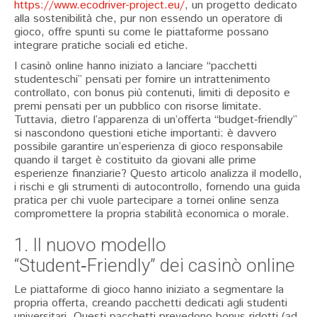
https://www.ecodriver-project.eu/
, un progetto dedicato
alla sostenibilità che, pur non essendo un operatore di
gioco, offre spunti su come le piattaforme possano
integrare pratiche sociali ed etiche.
I casinò online hanno iniziato a lanciare “pacchetti
studenteschi” pensati per fornire un intrattenimento
controllato, con bonus più contenuti, limiti di deposito e
premi pensati per un pubblico con risorse limitate.
Tuttavia, dietro l’apparenza di un’offerta “budget‑friendly”
si nascondono questioni etiche importanti: è davvero
possibile garantire un’esperienza di gioco responsabile
quando il target è costituito da giovani alle prime
esperienze finanziarie? Questo articolo analizza il modello,
i rischi e gli strumenti di autocontrollo, fornendo una guida
pratica per chi vuole partecipare a tornei online senza
compromettere la propria stabilità economica o morale.
1. Il nuovo modello
“Student‑Friendly” dei casinò online
Le piattaforme di gioco hanno iniziato a segmentare la
propria offerta, creando pacchetti dedicati agli studenti
universitari. Questi pacchetti prevedono bonus ridotti (ad