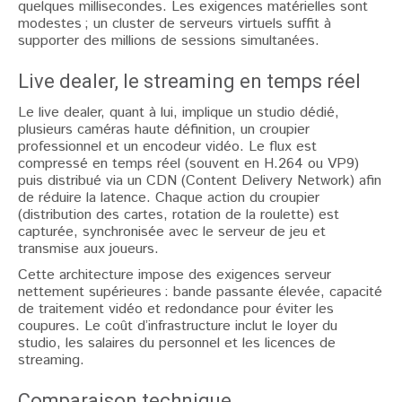
quelques millisecondes. Les exigences matérielles sont
modestes ; un cluster de serveurs virtuels suffit à
supporter des millions de sessions simultanées.
Live dealer, le streaming en temps réel
Le live dealer, quant à lui, implique un studio dédié,
plusieurs caméras haute définition, un croupier
professionnel et un encodeur vidéo. Le flux est
compressé en temps réel (souvent en H.264 ou VP9)
puis distribué via un CDN (Content Delivery Network) afin
de réduire la latence. Chaque action du croupier
(distribution des cartes, rotation de la roulette) est
capturée, synchronisée avec le serveur de jeu et
transmise aux joueurs.
Cette architecture impose des exigences serveur
nettement supérieures : bande passante élevée, capacité
de traitement vidéo et redondance pour éviter les
coupures. Le coût d’infrastructure inclut le loyer du
studio, les salaires du personnel et les licences de
streaming.
Comparaison technique