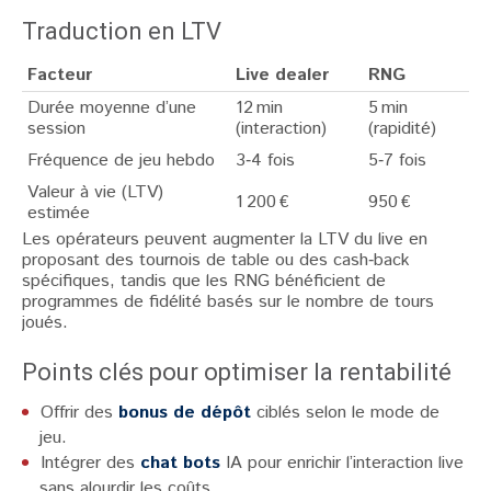
Traduction en LTV
Facteur
Live dealer
RNG
Durée moyenne d’une
12 min
5 min
session
(interaction)
(rapidité)
Fréquence de jeu hebdo
3‑4 fois
5‑7 fois
Valeur à vie (LTV)
1 200 €
950 €
estimée
Les opérateurs peuvent augmenter la LTV du live en
proposant des tournois de table ou des cash‑back
spécifiques, tandis que les RNG bénéficient de
programmes de fidélité basés sur le nombre de tours
joués.
Points clés pour optimiser la rentabilité
Offrir des
bonus de dépôt
ciblés selon le mode de
jeu.
Intégrer des
chat bots
IA pour enrichir l’interaction live
sans alourdir les coûts.