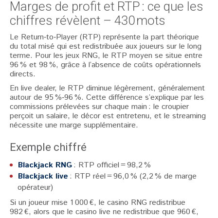
Marges de profit et RTP : ce que les
chiffres révèlent – 430 mots
Le Return‑to‑Player (RTP) représente la part théorique
du total misé qui est redistribuée aux joueurs sur le long
terme. Pour les jeux RNG, le RTP moyen se situe entre
96 % et 98 %, grâce à l’absence de coûts opérationnels
directs.
En live dealer, le RTP diminue légèrement, généralement
autour de 95 %‑96 %. Cette différence s’explique par les
commissions prélevées sur chaque main : le croupier
perçoit un salaire, le décor est entretenu, et le streaming
nécessite une marge supplémentaire.
Exemple chiffré
Blackjack RNG
: RTP officiel = 98,2 %
Blackjack live
: RTP réel = 96,0 % (2,2 % de marge
opérateur)
Si un joueur mise 1 000 €, le casino RNG redistribue
982 €, alors que le casino live ne redistribue que 960 €,