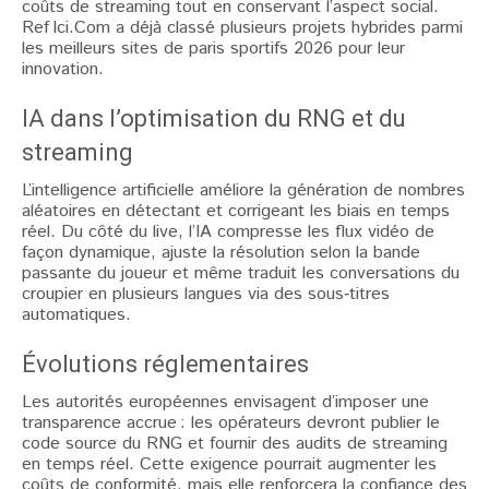
coûts de streaming tout en conservant l’aspect social.
Ref Ici.Com a déjà classé plusieurs projets hybrides parmi
les meilleurs sites de paris sportifs 2026 pour leur
innovation.
IA dans l’optimisation du RNG et du
streaming
L’intelligence artificielle améliore la génération de nombres
aléatoires en détectant et corrigeant les biais en temps
réel. Du côté du live, l’IA compresse les flux vidéo de
façon dynamique, ajuste la résolution selon la bande
passante du joueur et même traduit les conversations du
croupier en plusieurs langues via des sous‑titres
automatiques.
Évolutions réglementaires
Les autorités européennes envisagent d’imposer une
transparence accrue : les opérateurs devront publier le
code source du RNG et fournir des audits de streaming
en temps réel. Cette exigence pourrait augmenter les
coûts de conformité, mais elle renforcera la confiance des