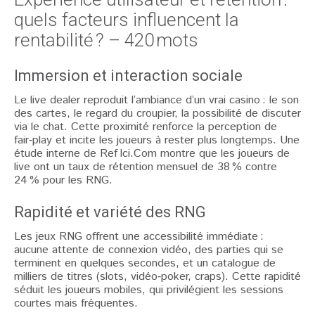
quels facteurs influencent la
rentabilité ? – 420 mots
Immersion et interaction sociale
Le live dealer reproduit l’ambiance d’un vrai casino : le son
des cartes, le regard du croupier, la possibilité de discuter
via le chat. Cette proximité renforce la perception de
fair‑play et incite les joueurs à rester plus longtemps. Une
étude interne de Ref Ici.Com montre que les joueurs de
live ont un taux de rétention mensuel de 38 % contre
24 % pour les RNG.
Rapidité et variété des RNG
Les jeux RNG offrent une accessibilité immédiate :
aucune attente de connexion vidéo, des parties qui se
terminent en quelques secondes, et un catalogue de
milliers de titres (slots, vidéo‑poker, craps). Cette rapidité
séduit les joueurs mobiles, qui privilégient les sessions
courtes mais fréquentes.