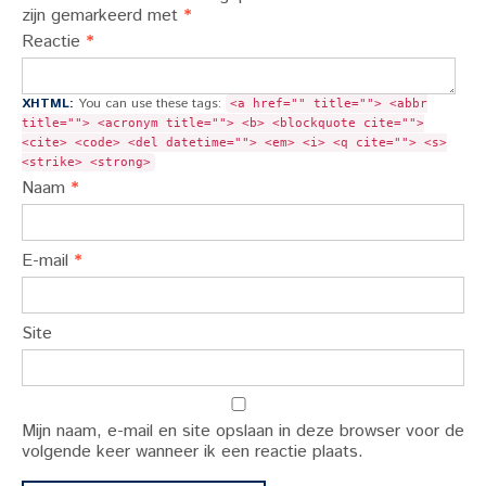
zijn gemarkeerd met
*
Reactie
*
XHTML:
You can use these tags:
<a href="" title=""> <abbr
title=""> <acronym title=""> <b> <blockquote cite="">
<cite> <code> <del datetime=""> <em> <i> <q cite=""> <s>
<strike> <strong>
Naam
*
E-mail
*
Site
Mijn naam, e-mail en site opslaan in deze browser voor de
volgende keer wanneer ik een reactie plaats.