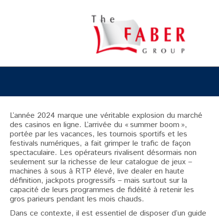
L’année 2024 marque une véritable explosion du marché
des casinos en ligne. L’arrivée du « summer boom »,
portée par les vacances, les tournois sportifs et les
festivals numériques, a fait grimper le trafic de façon
spectaculaire. Les opérateurs rivalisent désormais non
seulement sur la richesse de leur catalogue de jeux –
machines à sous à RTP élevé, live dealer en haute
définition, jackpots progressifs – mais surtout sur la
capacité de leurs programmes de fidélité à retenir les
gros parieurs pendant les mois chauds.
Dans ce contexte, il est essentiel de disposer d’un guide