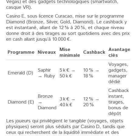
Vegas) et des gadgets technologiques (smartwatch,
casque VR).
Casino E, sous licence Curacao, mise sur le programme
Diamond (Bronze, Silver, Gold, Diamond). Le cashback y
est instantané, allant de 12 % à 20 %, et chaque niveau
donne droit à des tirages au sort quotidiens avec des prix
en cash allant jusqu’à 10 000 €.
Mise
Avantages
Programme
Niveaux
Cashback
minimale
clés
Voyages,
Saphir
5 k € →
10 % →
gadgets,
Emerald (D)
→ Ruby
50 k €
18 %
manager
dédié
Cashback
Bronze
instant,
3 k € →
12 % →
Diamond (E)
→
tirages,
40 k €
20 %
Diamond
bonus de
dépôt
Les joueurs qui privilégient le tangible (voyages, objets
physiques) seront plus séduits par Casino D, tandis que
ceux qui recherchent de la liquidité immédiate et des