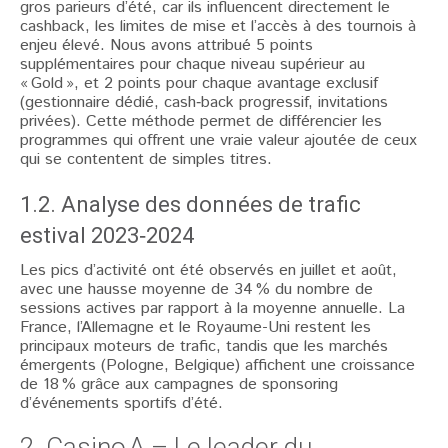
gros parieurs d’été, car ils influencent directement le
cashback, les limites de mise et l’accès à des tournois à
enjeu élevé. Nous avons attribué 5 points
supplémentaires pour chaque niveau supérieur au
« Gold », et 2 points pour chaque avantage exclusif
(gestionnaire dédié, cash‑back progressif, invitations
privées). Cette méthode permet de différencier les
programmes qui offrent une vraie valeur ajoutée de ceux
qui se contentent de simples titres.
1.2. Analyse des données de trafic
estival 2023‑2024
Les pics d’activité ont été observés en juillet et août,
avec une hausse moyenne de 34 % du nombre de
sessions actives par rapport à la moyenne annuelle. La
France, l’Allemagne et le Royaume-Uni restent les
principaux moteurs de trafic, tandis que les marchés
émergents (Pologne, Belgique) affichent une croissance
de 18 % grâce aux campagnes de sponsoring
d’événements sportifs d’été.
2. Casino A – Le leader du