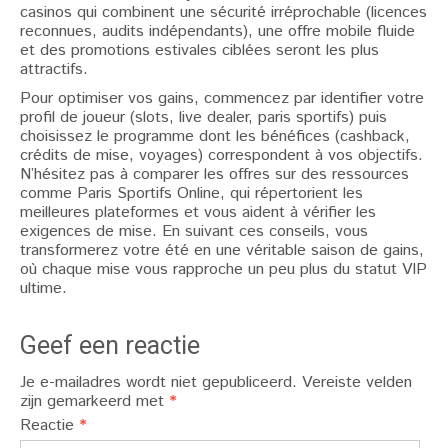
casinos qui combinent une sécurité irréprochable (licences
reconnues, audits indépendants), une offre mobile fluide
et des promotions estivales ciblées seront les plus
attractifs.
Pour optimiser vos gains, commencez par identifier votre
profil de joueur (slots, live dealer, paris sportifs) puis
choisissez le programme dont les bénéfices (cashback,
crédits de mise, voyages) correspondent à vos objectifs.
N’hésitez pas à comparer les offres sur des ressources
comme Paris Sportifs Online, qui répertorient les
meilleures plateformes et vous aident à vérifier les
exigences de mise. En suivant ces conseils, vous
transformerez votre été en une véritable saison de gains,
où chaque mise vous rapproche un peu plus du statut VIP
ultime.
Geef een reactie
Je e-mailadres wordt niet gepubliceerd.
Vereiste velden
zijn gemarkeerd met
*
Reactie
*