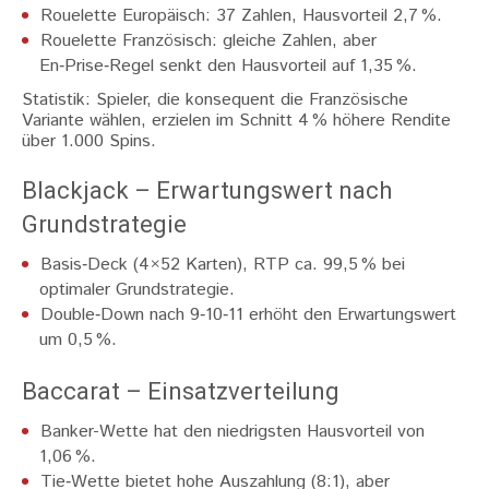
Rouelette Europäisch: 37 Zahlen, Hausvorteil 2,7 %.
Rouelette Französisch: gleiche Zahlen, aber
En‑Prise‑Regel senkt den Hausvorteil auf 1,35 %.
Statistik: Spieler, die konsequent die Französische
Variante wählen, erzielen im Schnitt 4 % höhere Rendite
über 1.000 Spins.
Blackjack – Erwartungswert nach
Grundstrategie
Basis‑Deck (4×52 Karten), RTP ca. 99,5 % bei
optimaler Grundstrategie.
Double‑Down nach 9‑10‑11 erhöht den Erwartungswert
um 0,5 %.
Baccarat – Einsatzverteilung
Banker-Wette hat den niedrigsten Hausvorteil von
1,06 %.
Tie‑Wette bietet hohe Auszahlung (8:1), aber