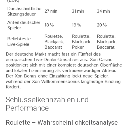
(EUR)
Durchschnittliche
27 min
31 min
34 min
Sitzungsdauer
Anteil deutscher
18 %
19 %
20 %
Spieler
Roulette,
Roulette,
Roulette,
Beliebteste
Blackjack,
Blackjack,
Blackjack,
Live‑Spiele
Baccarat
Poker
Baccarat
Der deutsche Markt macht fast ein Fünftel des
europäischen Live‑Dealer‑Umsatzes aus. Xon Casino
positioniert sich mit einer komplett deutschen Oberfläche
und lokaler Lizenzierung als vertrauenswürdiger Akteur.
Der Xon Bonus ohne Einzahlung lockt neue Spieler,
während der Xon Willkommensbonus langfristige Bindung
fördert.
Schlüsselkennzahlen und
Performance
Roulette – Wahrscheinlichkeitsanalyse