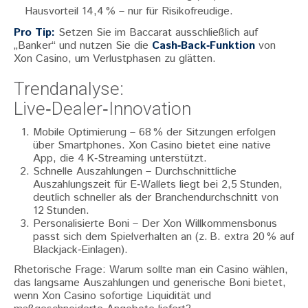
Hausvorteil 14,4 % – nur für Risikofreudige.
Pro Tip:
Setzen Sie im Baccarat ausschließlich auf
„Banker“ und nutzen Sie die
Cash‑Back‑Funktion
von
Xon Casino, um Verlustphasen zu glätten.
Trendanalyse:
Live‑Dealer‑Innovation
Mobile Optimierung – 68 % der Sitzungen erfolgen
über Smartphones. Xon Casino bietet eine native
App, die 4 K‑Streaming unterstützt.
Schnelle Auszahlungen – Durchschnittliche
Auszahlungszeit für E‑Wallets liegt bei 2,5 Stunden,
deutlich schneller als der Branchendurchschnitt von
12 Stunden.
Personalisierte Boni – Der Xon Willkommensbonus
passt sich dem Spielverhalten an (z. B. extra 20 % auf
Blackjack‑Einlagen).
Rhetorische Frage: Warum sollte man ein Casino wählen,
das langsame Auszahlungen und generische Boni bietet,
wenn Xon Casino sofortige Liquidität und