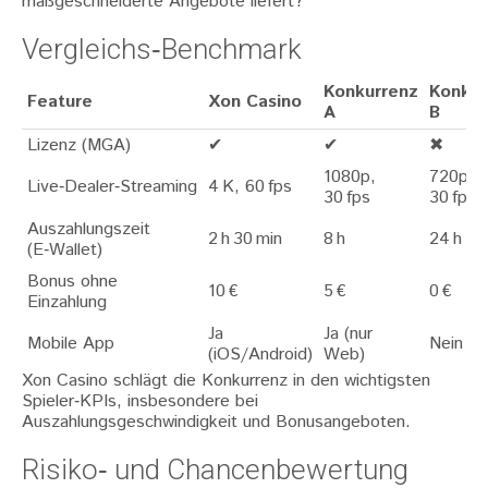
maßgeschneiderte Angebote liefert?
Vergleichs‑Benchmark
Konkurrenz
Konkur
Feature
Xon Casino
A
B
Lizenz (MGA)
✔
✔
✖
1080p,
720p,
Live‑Dealer‑Streaming
4 K, 60 fps
30 fps
30 fps
Auszahlungszeit
2 h 30 min
8 h
24 h
(E‑Wallet)
Bonus ohne
10 €
5 €
0 €
Einzahlung
Ja
Ja (nur
Mobile App
Nein
(iOS/Android)
Web)
Xon Casino schlägt die Konkurrenz in den wichtigsten
Spieler‑KPIs, insbesondere bei
Auszahlungsgeschwindigkeit und Bonusangeboten.
Risiko‑ und Chancenbewertung