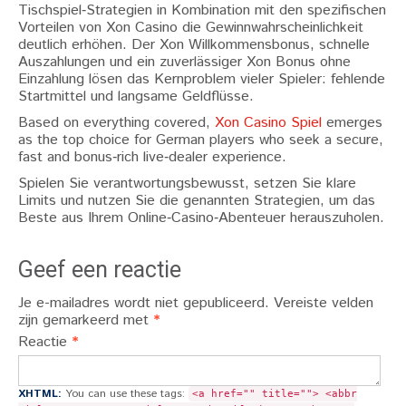
Tischspiel‑Strategien in Kombination mit den spezifischen
Vorteilen von Xon Casino die Gewinnwahrscheinlichkeit
deutlich erhöhen. Der Xon Willkommensbonus, schnelle
Auszahlungen und ein zuverlässiger Xon Bonus ohne
Einzahlung lösen das Kernproblem vieler Spieler: fehlende
Startmittel und langsame Geldflüsse.
Based on everything covered,
Xon Casino Spiel
emerges
as the top choice for German players who seek a secure,
fast and bonus‑rich live‑dealer experience.
Spielen Sie verantwortungsbewusst, setzen Sie klare
Limits und nutzen Sie die genannten Strategien, um das
Beste aus Ihrem Online‑Casino‑Abenteuer herauszuholen.
Geef een reactie
Je e-mailadres wordt niet gepubliceerd.
Vereiste velden
zijn gemarkeerd met
*
Reactie
*
XHTML:
You can use these tags:
<a href="" title=""> <abbr