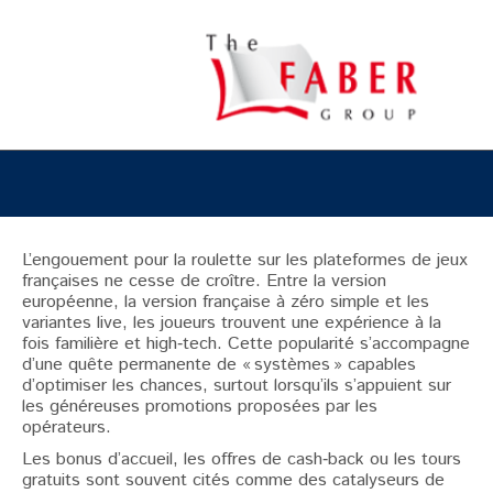
L’engouement pour la roulette sur les plateformes de jeux
françaises ne cesse de croître. Entre la version
européenne, la version française à zéro simple et les
variantes live, les joueurs trouvent une expérience à la
fois familière et high‑tech. Cette popularité s’accompagne
d’une quête permanente de « systèmes » capables
d’optimiser les chances, surtout lorsqu’ils s’appuient sur
les généreuses promotions proposées par les
opérateurs.
Les bonus d’accueil, les offres de cash‑back ou les tours
gratuits sont souvent cités comme des catalyseurs de