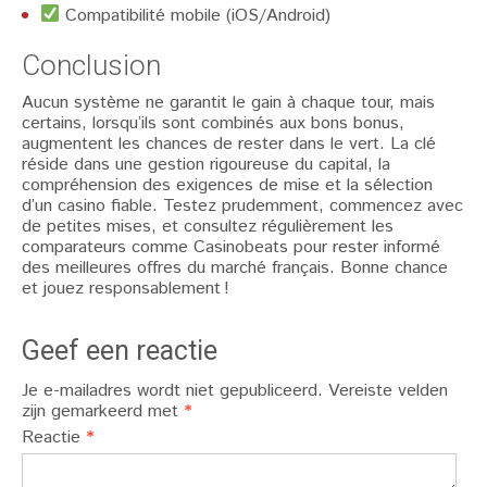
Compatibilité mobile (iOS/Android)
Conclusion
Aucun système ne garantit le gain à chaque tour, mais
certains, lorsqu’ils sont combinés aux bons bonus,
augmentent les chances de rester dans le vert. La clé
réside dans une gestion rigoureuse du capital, la
compréhension des exigences de mise et la sélection
d’un casino fiable. Testez prudemment, commencez avec
de petites mises, et consultez régulièrement les
comparateurs comme Casinobeats pour rester informé
des meilleures offres du marché français. Bonne chance
et jouez responsablement !
Geef een reactie
Je e-mailadres wordt niet gepubliceerd.
Vereiste velden
zijn gemarkeerd met
*
Reactie
*