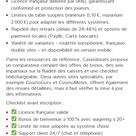
Licence française délivrée par l’ANJ, garantissant
conformité et protection des joueurs.
Limites de table souples (minimum 0,10 €, maximum
2 000 €) pour adapter les différents systèmes.
Rapidité des retraits (délais de 24‑48 h) et options de
paiement locales (Paylib, Carte bancaire).
Variété de variantes – roulette européenne, française,
double zéro – et disponibilité en version mobile.
Parmi les ressources de référence, Casinobeats propose
un comparateur complet des offres de bonus, des avis
impartiaux sur la fluidité des caisses et une checklist
téléchargeable. Deux autres sites spécialisés, par
exemple
CasinoGuru
et
CasinoMates
, offrent également
des revues détaillées, mais il faut vérifier la mise à jour
des informations.
Checklist avant inscription :
Licence française valide
Bonus de bienvenue ≥ 100 % avec wagering ≤ 20×
Limite de mise adaptée au système choisi
Support client 24/7 (chat et téléphone)