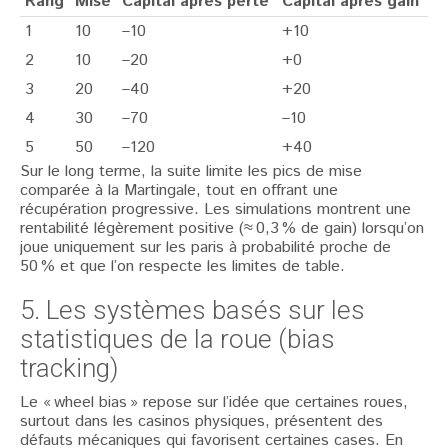
Rang
Mise
Capital après perte
Capital après gain
1
10
–10
+10
2
10
–20
+0
3
20
–40
+20
4
30
–70
–10
5
50
–120
+40
Sur le long terme, la suite limite les pics de mise
comparée à la Martingale, tout en offrant une
récupération progressive. Les simulations montrent une
rentabilité légèrement positive (≈ 0,3 % de gain) lorsqu’on
joue uniquement sur les paris à probabilité proche de
50 % et que l’on respecte les limites de table.
5. Les systèmes basés sur les
statistiques de la roue (bias
tracking)
Le « wheel bias » repose sur l’idée que certaines roues,
surtout dans les casinos physiques, présentent des
défauts mécaniques qui favorisent certaines cases. En