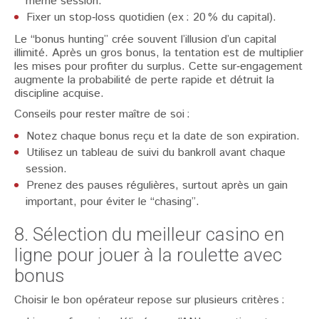
même session.
Fixer un stop‑loss quotidien (ex : 20 % du capital).
Le “bonus hunting” crée souvent l’illusion d’un capital
illimité. Après un gros bonus, la tentation est de multiplier
les mises pour profiter du surplus. Cette sur‑engagement
augmente la probabilité de perte rapide et détruit la
discipline acquise.
Conseils pour rester maître de soi :
Notez chaque bonus reçu et la date de son expiration.
Utilisez un tableau de suivi du bankroll avant chaque
session.
Prenez des pauses régulières, surtout après un gain
important, pour éviter le “chasing”.
8. Sélection du meilleur casino en
ligne pour jouer à la roulette avec
bonus
Choisir le bon opérateur repose sur plusieurs critères :