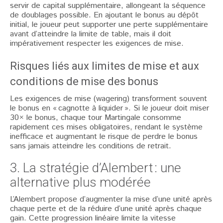
servir de capital supplémentaire, allongeant la séquence
de doublages possible. En ajoutant le bonus au dépôt
initial, le joueur peut supporter une perte supplémentaire
avant d’atteindre la limite de table, mais il doit
impérativement respecter les exigences de mise.
Risques liés aux limites de mise et aux
conditions de mise des bonus
Les exigences de mise (wagering) transforment souvent
le bonus en « cagnotte à liquider ». Si le joueur doit miser
30× le bonus, chaque tour Martingale consomme
rapidement ces mises obligatoires, rendant le système
inefficace et augmentant le risque de perdre le bonus
sans jamais atteindre les conditions de retrait.
3. La stratégie d’Alembert : une
alternative plus modérée
L’Alembert propose d’augmenter la mise d’une unité après
chaque perte et de la réduire d’une unité après chaque
gain. Cette progression linéaire limite la vitesse