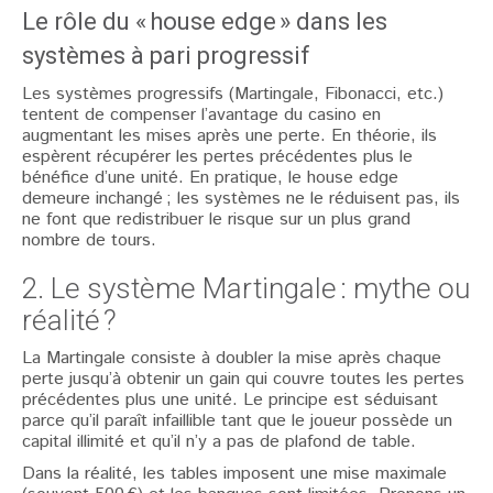
Le rôle du « house edge » dans les
systèmes à pari progressif
Les systèmes progressifs (Martingale, Fibonacci, etc.)
tentent de compenser l’avantage du casino en
augmentant les mises après une perte. En théorie, ils
espèrent récupérer les pertes précédentes plus le
bénéfice d’une unité. En pratique, le house edge
demeure inchangé ; les systèmes ne le réduisent pas, ils
ne font que redistribuer le risque sur un plus grand
nombre de tours.
2. Le système Martingale : mythe ou
réalité ?
La Martingale consiste à doubler la mise après chaque
perte jusqu’à obtenir un gain qui couvre toutes les pertes
précédentes plus une unité. Le principe est séduisant
parce qu’il paraît infaillible tant que le joueur possède un
capital illimité et qu’il n’y a pas de plafond de table.
Dans la réalité, les tables imposent une mise maximale