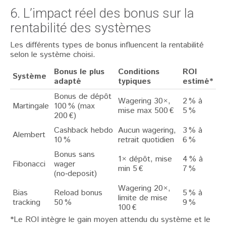
6. L’impact réel des bonus sur la
rentabilité des systèmes
Les différents types de bonus influencent la rentabilité
selon le système choisi.
Bonus le plus
Conditions
ROI
Système
adapté
typiques
estimé*
Bonus de dépôt
Wagering 30×,
2 % à
Martingale
100 % (max
mise max 500 €
5 %
200 €)
Cashback hebdo
Aucun wagering,
3 % à
Alembert
10 %
retrait quotidien
6 %
Bonus sans
1× dépôt, mise
4 % à
Fibonacci
wager
min 5 €
7 %
(no‑deposit)
Wagering 20×,
Bias
Reload bonus
5 % à
limite de mise
tracking
50 %
9 %
100 €
*Le ROI intègre le gain moyen attendu du système et le