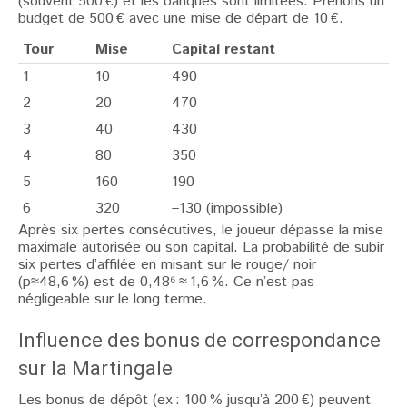
(souvent 500 €) et les banques sont limitées. Prenons un
budget de 500 € avec une mise de départ de 10 €.
Tour
Mise
Capital restant
1
10
490
2
20
470
3
40
430
4
80
350
5
160
190
6
320
–130 (impossible)
Après six pertes consécutives, le joueur dépasse la mise
maximale autorisée ou son capital. La probabilité de subir
six pertes d’affilée en misant sur le rouge/ noir
(p≈48,6 %) est de 0,48⁶ ≈ 1,6 %. Ce n’est pas
négligeable sur le long terme.
Influence des bonus de correspondance
sur la Martingale
Les bonus de dépôt (ex : 100 % jusqu’à 200 €) peuvent